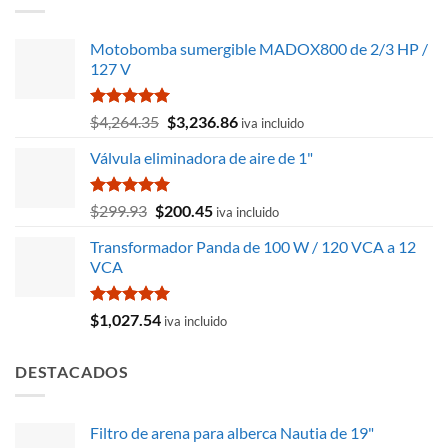
$94,935.14.
$80,169.55.
Motobomba sumergible MADOX800 de 2/3 HP /
127 V
Valorado
El
El
$
4,264.35
$
3,236.86
iva incluido
con
5.00
precio
precio
de 5
Válvula eliminadora de aire de 1"
original
actual
era:
es:
$4,264.35.
$3,236.86.
Valorado
El
El
$
299.93
$
200.45
iva incluido
con
5.00
precio
precio
de 5
Transformador Panda de 100 W / 120 VCA a 12
original
actual
VCA
era:
es:
$299.93.
$200.45.
Valorado
$
1,027.54
iva incluido
con
5.00
de 5
DESTACADOS
Filtro de arena para alberca Nautia de 19"