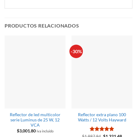
PRODUCTOS RELACIONADOS
-30%
Reflector de led multicolor
Reflector extra plano 100
serie Luminus de 25 W, 12
Watts / 12 Volts Hayward
VCA
$
3,001.80
iva incluido
Valorado
El
El
$
1,887.84
$
1,321.48