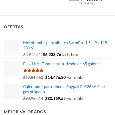
precio
precio
con
iva incluido
5
de 5
original
actual
era:
es:
$1,887.84.
$1,321.
OFERTAS
Motobomba para alberca SwimPro 1.5 HP / 115-
230 V
El
El
$
8,912.51
$
6,238.76
iva incluido
precio
precio
Flex-Lite - Tanque presurizado de 65 galones
original
actual
era:
es:
$8,912.51.
$6,238.76.
Valorado
El
El
$
17,817.60
$
14,476.80
iva incluido
con
5.00
precio
precio
de 5
Calentador para alberca Raypak P-R266A E de
original
actual
gas propano
era:
es:
El
El
$
94,935.14
$
80,169.55
$17,817.60.
$14,476.80.
iva incluido
precio
precio
original
actual
MEJOR VALORADOS
era:
es: