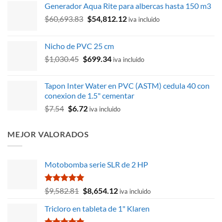
Generador Aqua Rite para albercas hasta 150 m3
El
El
$
60,693.83
$
54,812.12
iva incluido
precio
precio
original
actual
Nicho de PVC 25 cm
era:
es:
El
El
$
1,030.45
$
699.34
$60,693.83.
$54,812.12.
iva incluido
precio
precio
original
actual
Tapon Inter Water en PVC (ASTM) cedula 40 con
era:
es:
conexion de 1.5" cementar
$1,030.45.
$699.34.
El
El
$
7.54
$
6.72
iva incluido
precio
precio
original
actual
MEJOR VALORADOS
era:
es:
$7.54.
$6.72.
Motobomba serie SLR de 2 HP
Valorado
El
El
$
9,582.81
$
8,654.12
iva incluido
con
5.00
precio
precio
de 5
Tricloro en tableta de 1" Klaren
original
actual
era:
es: