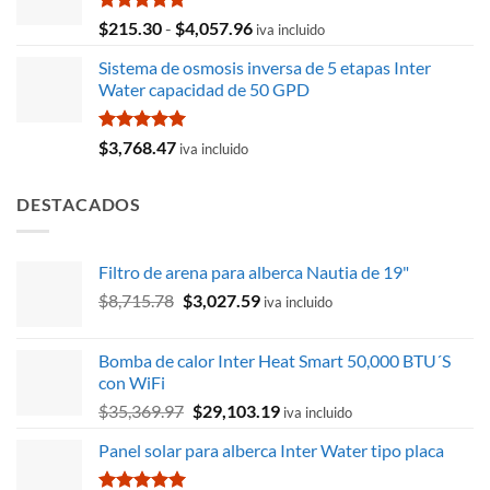
$9,582.81.
$8,654.12.
Valorado
Rango
$
215.30
-
$
4,057.96
iva incluido
con
5.00
de
de 5
Sistema de osmosis inversa de 5 etapas Inter
precios:
Water capacidad de 50 GPD
desde
$215.30
hasta
Valorado
$
3,768.47
iva incluido
con
5.00
$4,057.96
de 5
DESTACADOS
Filtro de arena para alberca Nautia de 19"
El
El
$
8,715.78
$
3,027.59
iva incluido
precio
precio
original
actual
Bomba de calor Inter Heat Smart 50,000 BTU´S
era:
es:
con WiFi
$8,715.78.
$3,027.59.
El
El
$
35,369.97
$
29,103.19
iva incluido
precio
precio
Panel solar para alberca Inter Water tipo placa
original
actual
era:
es: