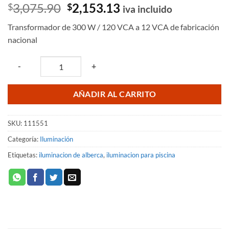
Valorado
2
El
El
3,075.90
2,153.13
$
$
iva incluido
con
5
de 5
precio
precio
en base a
Transformador de 300 W / 120 VCA a 12 VCA de fabricación
valoraciones
original
actual
de clientes
nacional
era:
es:
$3,075.90.
$2,153.13.
Quantity
-
+
AÑADIR AL CARRITO
SKU:
111551
Categoría:
Iluminación
Etiquetas:
iluminacion de alberca
,
iluminacion para piscina