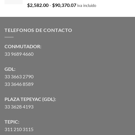
$35,369.97.
$29,103.19.
Valorado
Rango
$
2,582.00
-
$
90,370.07
iva incluido
con
5.00
de
de 5
precios:
desde
TELEFONOS DE CONTACTO
$2,582.00
hasta
$90,370.07
CONMUTADOR:
33 9689 4660
GDL:
33 3663 2790
33 3646 8589
PLAZA TEPEYAC (GDL):
33 3628 4193
TEPIC:
311 210 3115