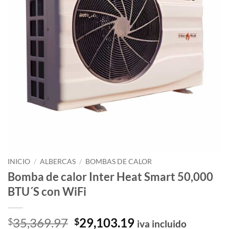
INICIO
/
ALBERCAS
/
BOMBAS DE CALOR
Bomba de calor Inter Heat Smart 50,000
BTU´S con WiFi
El
El
35,369.97
29,103.19
$
$
iva incluido