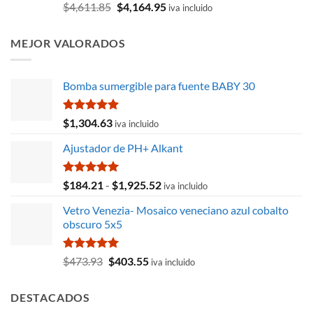
Valorado
El
El
$
4,611.85
$
4,164.95
iva incluido
con
5.00
precio
precio
de 5
original
actual
MEJOR VALORADOS
era:
es:
$4,611.85.
$4,164.95.
Bomba sumergible para fuente BABY 30
Valorado
$
1,304.63
iva incluido
con
5.00
de 5
Ajustador de PH+ Alkant
Valorado
Rango
$
184.21
-
$
1,925.52
iva incluido
con
5.00
de
de 5
Vetro Venezia- Mosaico veneciano azul cobalto
precios:
obscuro 5x5
desde
$184.21
hasta
Valorado
El
El
$
473.93
$
403.55
iva incluido
con
5.00
$1,925.52
precio
precio
de 5
original
actual
DESTACADOS
era:
es: