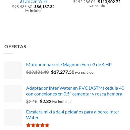
BTU’s con WiFi
El
El
$
142,286.01
$
113,902.72
precio
preci
iva incluido
El
El
$
95,435.60
$
86,187.32
original
actua
precio
precio
iva incluido
era:
es:
original
actual
$142,286.01.
$113,
era:
es:
$95,435.60.
$86,187.32.
OFERTAS
Motobomba serie Magnum Force3 de 4 HP
El
El
$
19,131.40
$
17,277.50
iva incluido
precio
precio
original
actual
Adaptador Inter Water en PVC (ASTM) cedula 40
era:
es:
con conexiones en 0.5" cementar y rosca hembra
$19,131.40.
$17,277.50.
El
El
$
2.48
$
2.32
iva incluido
precio
precio
Escalera mixta de 4 peldaños para alberca Inter
original
actual
Water
era:
es:
$2.48.
$2.32.