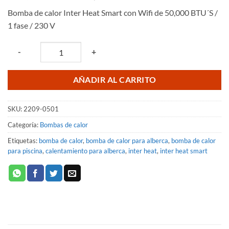
precio
precio
Bomba de calor Inter Heat Smart con Wifi de 50,000 BTU´S /
original
actual
1 fase / 230 V
era:
es:
$35,369.97.
$29,103.19.
Quantity
-
+
AÑADIR AL CARRITO
SKU:
2209-0501
Categoría:
Bombas de calor
Etiquetas:
bomba de calor
,
bomba de calor para alberca
,
bomba de calor
para piscina
,
calentamiento para alberca
,
inter heat
,
inter heat smart