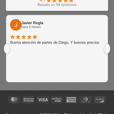
4.7
Basado en 99 opiniones
Javier Regla
hace 6 meses
Buena atención de partes de Diego. Y buenos precios
MasterCard
MasterCard
Visa
Visa
American
Dinners
Disco
2
2
Express
Club