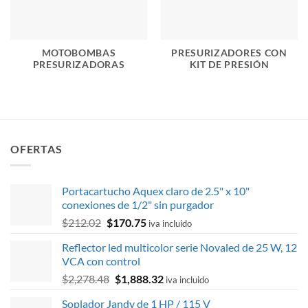
MOTOBOMBAS
PRESURIZADORES CON
PRESURIZADORAS
KIT DE PRESIÓN
OFERTAS
Portacartucho Aquex claro de 2.5" x 10"
conexiones de 1/2" sin purgador
El
El
$
212.02
$
170.75
iva incluido
precio
precio
Reflector led multicolor serie Novaled de 25 W, 12
original
actual
VCA con control
era:
es:
El
El
$
2,278.48
$
1,888.32
$212.02.
$170.75.
iva incluido
precio
precio
Soplador Jandy de 1 HP / 115 V
original
actual