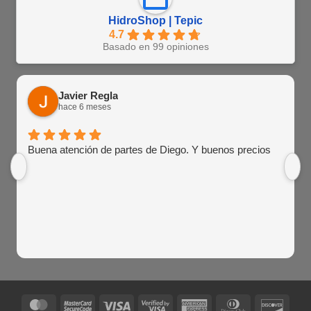
HidroShop | Tepic
4.7
Basado en 99 opiniones
Javier Regla
hace 6 meses
Buena atención de partes de Diego. Y buenos precios
MasterCard
MasterCard
Visa
Visa
American
Dinners
Disco