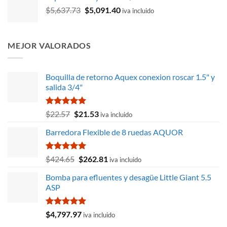
El
El
$
5,637.73
era:
$
5,091.40
es:
iva incluido
precio
precio
$2,278.48.
$1,888.32.
original
actual
era:
es:
MEJOR VALORADOS
$5,637.73.
$5,091.40.
Boquilla de retorno Aquex conexion roscar 1.5" y
salida 3/4"
Valorado
El
El
$
22.57
$
21.53
iva incluido
con
5.00
precio
precio
de 5
Barredora Flexible de 8 ruedas AQUOR
original
actual
era:
es:
$22.57.
$21.53.
Valorado
El
El
$
424.65
$
262.81
iva incluido
con
5.00
precio
precio
de 5
Bomba para efluentes y desagüe Little Giant 5.5
original
actual
ASP
era:
es:
$424.65.
$262.81.
Valorado
$
4,797.97
iva incluido
con
5.00