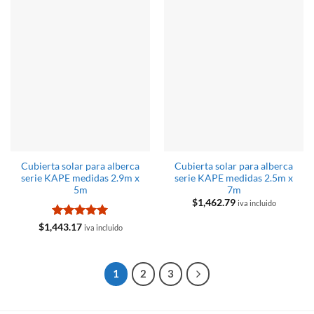
Cubierta solar para alberca
Cubierta solar para alberca
serie KAPE medidas 2.9m x
serie KAPE medidas 2.5m x
5m
7m
$
1,462.79
iva incluido
Valorado
$
1,443.17
iva incluido
con
5
de 5
1
2
3