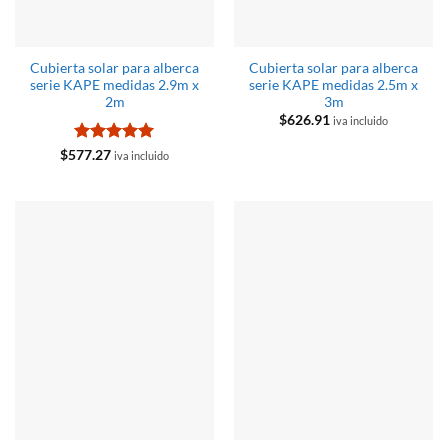
Cubierta solar para alberca
Cubierta solar para alberca
serie KAPE medidas 2.9m x
serie KAPE medidas 2.5m x
2m
3m
$
626.91
iva incluido
Valorado
$
577.27
iva incluido
con
5
de 5