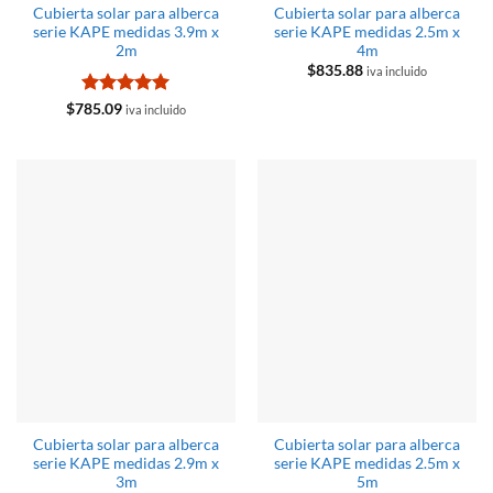
Cubierta solar para alberca
Cubierta solar para alberca
serie KAPE medidas 3.9m x
serie KAPE medidas 2.5m x
2m
4m
$
835.88
iva incluido
Valorado
$
785.09
iva incluido
con
5
de 5
Cubierta solar para alberca
Cubierta solar para alberca
serie KAPE medidas 2.9m x
serie KAPE medidas 2.5m x
3m
5m