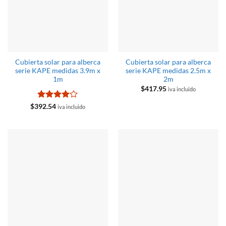
Cubierta solar para alberca
Cubierta solar para alberca
serie KAPE medidas 3.9m x
serie KAPE medidas 2.5m x
1m
2m
$
417.95
iva incluido
Valorado
$
392.54
iva incluido
con
4
de
5