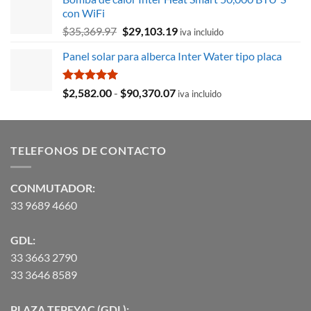
era:
es:
con WiFi
$8,715.78.
$3,027.59.
El
El
$
35,369.97
$
29,103.19
iva incluido
precio
precio
Panel solar para alberca Inter Water tipo placa
original
actual
era:
es:
$35,369.97.
$29,103.19.
Valorado
Rango
$
2,582.00
-
$
90,370.07
iva incluido
con
5.00
de
de 5
precios:
desde
TELEFONOS DE CONTACTO
$2,582.00
hasta
$90,370.07
CONMUTADOR:
33 9689 4660
GDL:
33 3663 2790
33 3646 8589
PLAZA TEPEYAC (GDL):