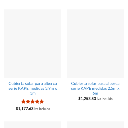
de 5
con
5
de 5
Cubierta solar para alberca
Cubierta solar para alberca
serie KAPE medidas 3.9m x
serie KAPE medidas 2.5m x
3m
6m
$
1,253.83
iva incluido
Valorado
$
1,177.63
iva incluido
con
5
de 5