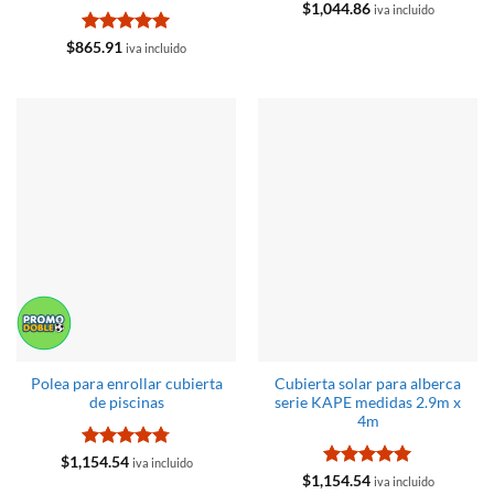
$
1,044.86
iva incluido
Valorado
$
865.91
iva incluido
con
5
de 5
Polea para enrollar cubierta
Cubierta solar para alberca
de piscinas
serie KAPE medidas 2.9m x
4m
Valorado
$
1,154.54
iva incluido
con
4.76
Valorado
$
1,154.54
iva incluido