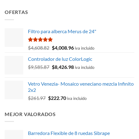
OFERTAS
Filtro para alberca Merus de 24"
Valorado
El
El
$
4,608.82
$
4,008.96
iva incluido
con
5.00
precio
precio
de 5
Controlador de luz ColorLogic
original
actual
El
El
$
9,585.87
era:
$
8,426.98
es:
iva incluido
precio
precio
$4,608.82.
$4,008.96.
original
actual
Vetro Venezia- Mosaico veneciano mezcla Infinito
era:
es:
2x2
$9,585.87.
$8,426.98.
El
El
$
261.97
$
222.70
iva incluido
precio
precio
original
actual
MEJOR VALORADOS
era:
es:
$261.97.
$222.70.
Barredora Flexible de 8 ruedas Sibrape