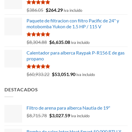
Valorado
El
El
$
386.05
$
264.29
iva incluido
con
5.00
precio
precio
de 5
Paquete de filtracion con filtro Pacific de 24" y
original
actual
motobomba Yukon de 1.5 HP / 115 V
era:
es:
$386.05.
$264.29.
Valorado
El
El
$
8,304.88
$
6,635.08
iva incluido
con
5.00
precio
precio
de 5
Calentador para alberca Raypak P-R156 E de gas
original
actual
propano
era:
es:
$8,304.88.
$6,635.08.
Valorado
El
El
$
60,933.22
$
53,051.90
iva incluido
con
5.00
precio
precio
de 5
original
actual
DESTACADOS
era:
es:
$60,933.22.
$53,051.90.
Filtro de arena para alberca Nautia de 19"
El
El
$
8,715.78
$
3,027.59
iva incluido
precio
precio
original
actual
Bomba de calor Inter Heat Smart 50,000 BTU´S