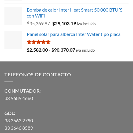
original
actual
Bomba de calor Inter Heat Smart 50,000 BTU´S
era:
es:
con WiFi
$8,715.78.
$3,027.59.
El
El
$
35,369.97
$
29,103.19
iva incluido
precio
precio
Panel solar para alberca Inter Water tipo placa
original
actual
era:
es:
$35,369.97.
$29,103.19.
Valorado
Rango
$
2,582.00
-
$
90,370.07
iva incluido
con
5.00
de
de 5
precios:
desde
TELEFONOS DE CONTACTO
$2,582.00
hasta
$90,370.07
CONMUTADOR:
33 9689 4660
GDL:
33 3663 2790
33 3646 8589