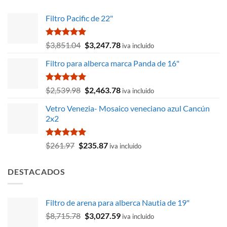
Filtro Pacific de 22"
Valorado
El
El
$
3,851.04
$
3,247.78
iva incluido
con
5.00
precio
precio
de 5
Filtro para alberca marca Panda de 16"
original
actual
era:
es:
$3,851.04.
$3,247.78.
Valorado
El
El
$
2,539.98
$
2,463.78
iva incluido
con
5.00
precio
precio
de 5
Vetro Venezia- Mosaico veneciano azul Cancún
original
actual
2x2
era:
es:
$2,539.98.
$2,463.78.
Valorado
El
El
$
261.97
$
235.87
iva incluido
con
5.00
precio
precio
de 5
original
actual
DESTACADOS
era:
es:
$261.97.
$235.87.
Filtro de arena para alberca Nautia de 19"
El
El
$
8,715.78
$
3,027.59
iva incluido
precio
precio