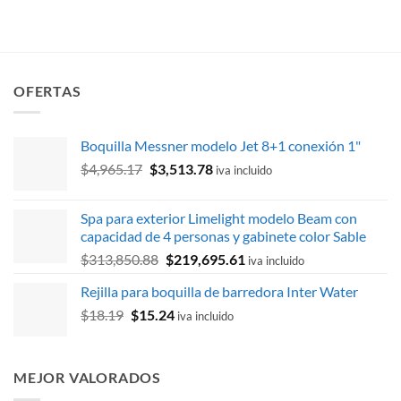
OFERTAS
Boquilla Messner modelo Jet 8+1 conexión 1"
El
El
$
4,965.17
$
3,513.78
iva incluido
precio
precio
original
actual
Spa para exterior Limelight modelo Beam con
era:
es:
capacidad de 4 personas y gabinete color Sable
$4,965.17.
$3,513.78.
El
El
$
313,850.88
$
219,695.61
iva incluido
precio
precio
Rejilla para boquilla de barredora Inter Water
original
actual
El
El
$
18.19
$
15.24
era:
es:
iva incluido
precio
precio
$313,850.88.
$219,695.61.
original
actual
era:
es:
MEJOR VALORADOS
$18.19.
$15.24.