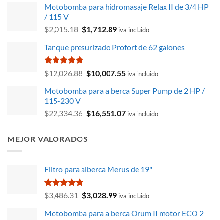
Motobomba para hidromasaje Relax II de 3/4 HP
/ 115 V
El
El
$
2,015.18
$
1,712.89
iva incluido
precio
precio
Tanque presurizado Profort de 62 galones
original
actual
era:
es:
$2,015.18.
$1,712.89.
Valorado
El
El
$
12,026.88
$
10,007.55
iva incluido
con
5.00
precio
precio
de 5
Motobomba para alberca Super Pump de 2 HP /
original
actual
115-230 V
era:
es:
El
El
$
22,334.36
$
16,551.07
$12,026.88.
$10,007.55.
iva incluido
precio
precio
original
actual
MEJOR VALORADOS
era:
es:
$22,334.36.
$16,551.07.
Filtro para alberca Merus de 19"
Valorado
El
El
$
3,486.31
$
3,028.99
iva incluido
con
5.00
precio
precio
de 5
Motobomba para alberca Orum II motor ECO 2
original
actual