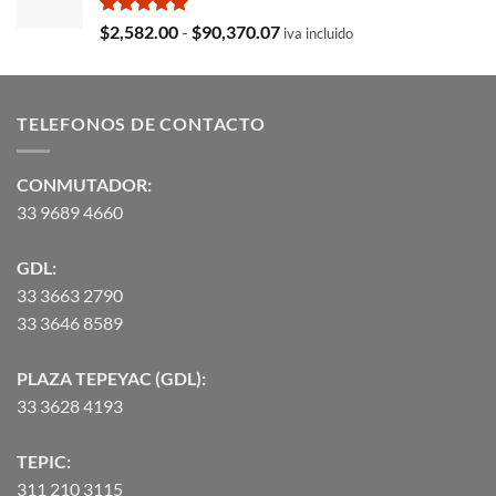
era:
es:
$35,369.97.
$29,103.19.
Valorado
Rango
$
2,582.00
-
$
90,370.07
iva incluido
con
5.00
de
de 5
precios:
desde
TELEFONOS DE CONTACTO
$2,582.00
hasta
$90,370.07
CONMUTADOR:
33 9689 4660
GDL:
33 3663 2790
33 3646 8589
PLAZA TEPEYAC (GDL):
33 3628 4193
TEPIC:
311 210 3115