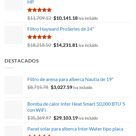
HP
era:
es:
$3,486.31.
$3,028.99.
Valorado
El
El
$
11,709.13
$
10,141.18
iva incluido
con
5.00
precio
precio
de 5
Filtro Hayward ProSeries de 24"
original
actual
era:
es:
$11,709.13.
$10,141.18.
Valorado
El
El
$
18,218.50
$
14,231.81
iva incluido
con
5.00
precio
precio
de 5
original
actual
DESTACADOS
era:
es:
$18,218.50.
$14,231.81.
Filtro de arena para alberca Nautia de 19"
El
El
$
8,715.78
$
3,027.59
iva incluido
precio
precio
original
actual
Bomba de calor Inter Heat Smart 50,000 BTU´S
era:
es:
con WiFi
$8,715.78.
$3,027.59.
El
El
$
35,369.97
$
29,103.19
iva incluido
precio
precio
Panel solar para alberca Inter Water tipo placa
original
actual