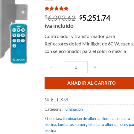
Valorado
2
El
El
6,093.62
5,251.74
$
$
con
5
de 5
precio
precio
iva incluido
en base a
valoraciones
original
actual
de clientes
Controlador y transformador para
era:
es:
Reflectores de led Minilight de 60 W, cuent
$6,093.62.
$5,251.
con seleccionador para el color o mezcla
Quantity
-
+
AÑADIR AL CARRITO
SKU:
111969
Categoría:
Iluminación
Etiquetas:
iluminacion de alberca
,
iluminacion para
piscina
,
lamparas sumergibles para alberca
,
luces pa
piscina