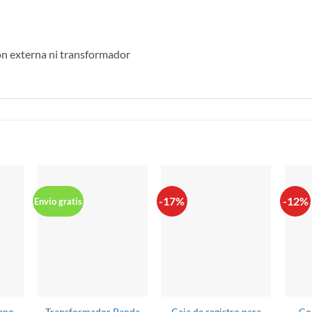
ón externa ni transformador
S
-17%
-12%
Envío gratis
lano
Transformador Panda
Caja de registro para
Co