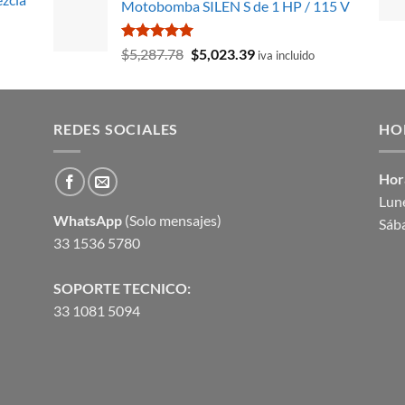
Motobomba SILEN S de 1 HP / 115 V
original
actual
era:
es:
$394.96.
$287.68.
Valorado
El
El
$
5,287.78
$
5,023.39
iva incluido
con
5.00
precio
precio
de 5
original
actual
era:
es:
REDES SOCIALES
$5,287.78.
$5,023.39.
HO
Hor
Lune
WhatsApp
(Solo mensajes)
Sáb
33 1536 5780
SOPORTE TECNICO:
33 1081 5094