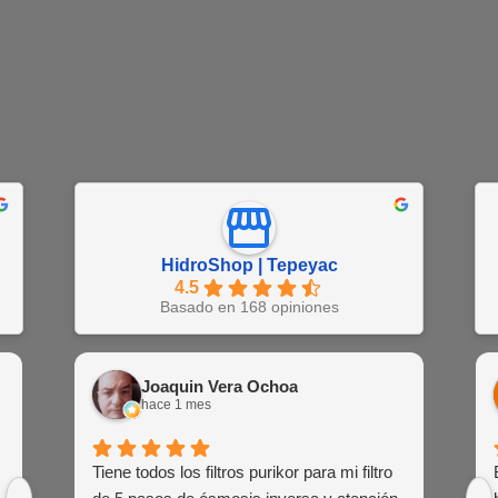
HidroShop | Tepeyac
4.5
Basado en 168 opiniones
Juan Barajas
Joaquin Vera Ochoa
EN
hace 1 semana
hace 1 mes
hac
Buena atención al cliente de las agentes
Tiene todos los filtros purikor para mi filtro
Muy atent
Siemp