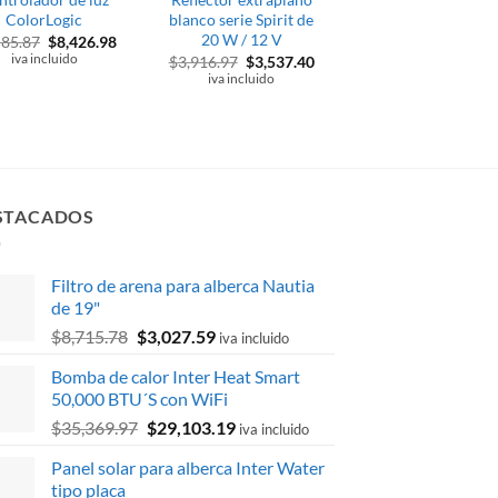
ColorLogic
blanco serie Spirit de
led blanco
20 W / 12 V
CrystaLogic 12 V
El
El
585.87
$
8,426.98
precio
precio
iva incluido
El
El
$
3,916.97
$
3,537.40
$
16,620.85
original
actual
precio
precio
El
El
$
15,289.73
iva incluido
iva inclu
era:
es:
original
actual
precio
precio
$9,585.87.
$8,426.98.
era:
es:
original
actual
$3,916.97.
$3,537.40.
era:
es:
$16,620.85.
$15,289
STACADOS
Filtro de arena para alberca Nautia
de 19"
El
El
$
8,715.78
$
3,027.59
iva incluido
precio
precio
Bomba de calor Inter Heat Smart
original
actual
50,000 BTU´S con WiFi
era:
es:
El
El
$
35,369.97
$
29,103.19
$8,715.78.
$3,027.59.
iva incluido
precio
precio
Panel solar para alberca Inter Water
original
actual
tipo placa
era:
es: