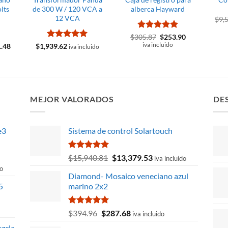
lts
de 300 W / 120 VCA a
alberca Hayward
12 VCA
$
9,
Valorado
El
El
$
305.87
$
253.90
precio
precio
con
4.93
El
Valorado
iva incluido
1.48
$
1,939.62
iva incluido
original
actual
precio
de 5
con
5
de 5
era:
es:
l
actual
$305.87.
$253.90.
es:
.84.
$1,321.48.
MEJOR VALORADOS
DE
e3
Sistema de control Solartouch
Valorado
El
El
$
15,940.81
$
13,379.53
iva incluido
con
5.00
precio
precio
do
de 5
Diamond- Mosaico veneciano azul
original
actual
5
marino 2x2
era:
es:
$15,940.81.
$13,379.53.
40.
Valorado
El
El
$
394.96
$
287.68
iva incluido
con
5.00
precio
precio
zcla
de 5