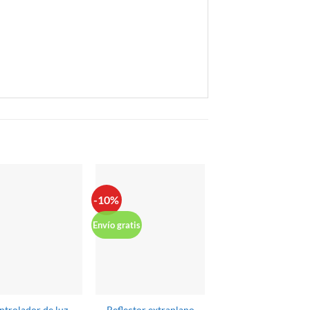
-10%
-8%
Envío gratis
Envio gratis
ntrolador de luz
Reflector extraplano
Reflector para pisc