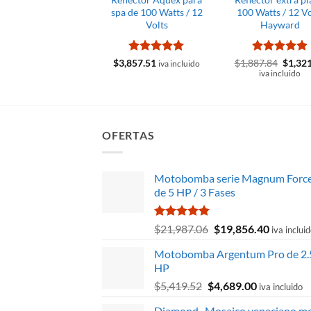
spa de 100 Watts / 12
100 Watts / 12 Vo
Volts
Hayward
Valorado
Valorado
El
$
3,857.51
$
1,887.84
$
1,32
iva incluido
precio
con
5
de 5
con
5
de 5
iva incluido
origina
era:
$1,887
OFERTAS
Motobomba serie Magnum Forc
de 5 HP / 3 Fases
Valorado
El
El
$
21,987.06
$
19,856.40
iva inclui
con
5.00
precio
precio
de 5
Motobomba Argentum Pro de 2.
original
actual
HP
era:
es:
El
El
$
5,419.52
$
4,689.00
$21,987.06.
$19,856.
iva incluido
precio
precio
Diamond- Mosaico veneciano me