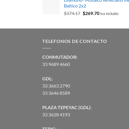
original
actual
Baltico 2x2
era:
es:
El
El
$
374.17
$
269.70
$5,419.52.
$4,689.00.
iva incluido
precio
precio
original
actual
era:
es:
$374.17.
$269.70.
TELEFONOS DE CONTACTO
CONMUTADOR:
33 9689 4660
GDL:
33 3663 2790
33 3646 8589
PLAZA TEPEYAC (GDL):
33 3628 4193
TEPIC: