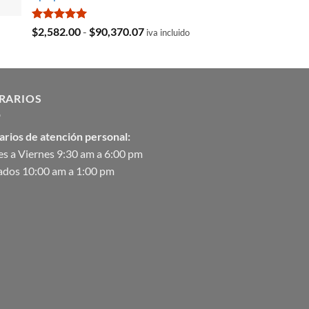
$35,369.97.
$29,103.19.
Valorado
Rango
$
2,582.00
-
$
90,370.07
iva incluido
con
5.00
de
de 5
precios:
desde
$2,582.00
RARIOS
hasta
$90,370.07
arios de atención personal:
s a Viernes 9:30 am a 6:00 pm
ados 10:00 am a 1:00 pm