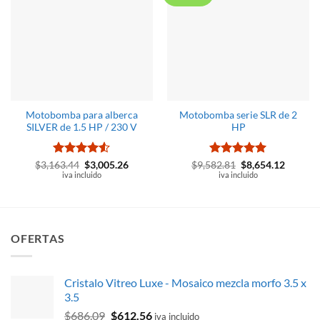
Motobomba para alberca
Motobomba serie SLR de 2
SILVER de 1.5 HP / 230 V
HP
Valorado
El
El
Valorado
El
El
$
3,163.44
$
3,005.26
$
9,582.81
$
8,654.12
precio
precio
precio
precio
con
iva incluido
4.5
con
iva incluido
5
de 5
original
actual
original
actual
de 5
era:
es:
era:
es:
$3,163.44.
$3,005.26.
$9,582.81.
$8,654.
OFERTAS
Cristalo Vitreo Luxe - Mosaico mezcla morfo 3.5 x
3.5
El
El
$
686.09
$
612.56
iva incluido