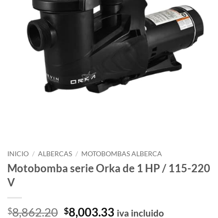
INICIO
/
ALBERCAS
/
MOTOBOMBAS ALBERCA
Motobomba serie Orka de 1 HP / 115-220
V
El
El
8,862.20
8,003.33
$
$
iva incluido