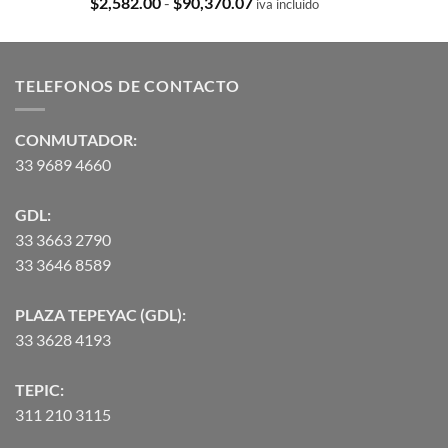
Rango
$
2,582.00
-
$
90,370.07
iva incluido
con
5.00
de
de 5
precios:
desde
TELEFONOS DE CONTACTO
$2,582.00
hasta
$90,370.07
CONMUTADOR:
33 9689 4660
GDL:
33 3663 2790
33 3646 8589
PLAZA TEPEYAC (GDL):
33 3628 4193
TEPIC:
311 210 3115