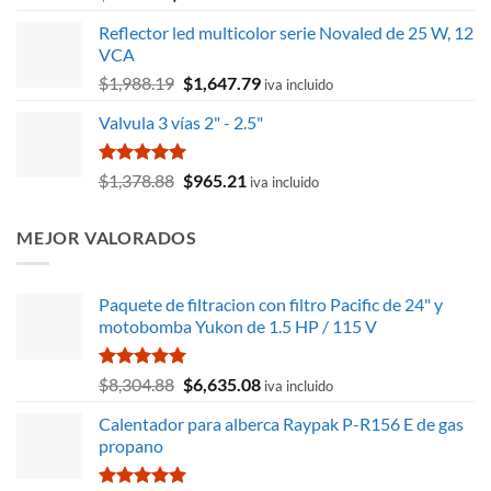
precio
precio
Reflector led multicolor serie Novaled de 25 W, 12
original
actual
VCA
era:
es:
El
El
$
1,988.19
$
1,647.79
$686.09.
$612.56.
iva incluido
precio
precio
Valvula 3 vías 2" - 2.5"
original
actual
era:
es:
$1,988.19.
$1,647.79.
Valorado
El
El
$
1,378.88
$
965.21
iva incluido
con
5.00
precio
precio
de 5
original
actual
MEJOR VALORADOS
era:
es:
$1,378.88.
$965.21.
Paquete de filtracion con filtro Pacific de 24" y
motobomba Yukon de 1.5 HP / 115 V
Valorado
El
El
$
8,304.88
$
6,635.08
iva incluido
con
5.00
precio
precio
de 5
Calentador para alberca Raypak P-R156 E de gas
original
actual
propano
era:
es:
$8,304.88.
$6,635.08.