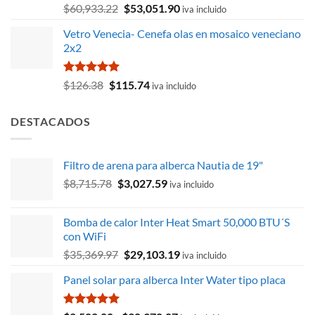
Valorado
El
El
$
60,933.22
$
53,051.90
iva incluido
con
5.00
precio
precio
de 5
Vetro Venecia- Cenefa olas en mosaico veneciano
original
actual
2x2
era:
es:
$60,933.22.
$53,051.90.
Valorado
El
El
$
126.38
$
115.74
iva incluido
con
5.00
precio
precio
de 5
original
actual
DESTACADOS
era:
es:
$126.38.
$115.74.
Filtro de arena para alberca Nautia de 19"
El
El
$
8,715.78
$
3,027.59
iva incluido
precio
precio
original
actual
Bomba de calor Inter Heat Smart 50,000 BTU´S
era:
es:
con WiFi
$8,715.78.
$3,027.59.
El
El
$
35,369.97
$
29,103.19
iva incluido
precio
precio
Panel solar para alberca Inter Water tipo placa
original
actual
era:
es:
$35,369.97.
$29,103.19.
Valorado