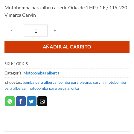
precio
precio
Motobomba para alberca serie Orka de 1 HP / 1 F / 115-230
original
actual
V marca Carvin
era:
es:
$8,862.20.
$8,003.33.
Quantity
-
+
AÑADIR AL CARRITO
SKU:
1ORK-S
Categoría:
Motobombas alberca
Etiquetas:
bomba para alberca
,
bomba para piscina
,
carvin
,
motobomba
para alberca
,
motobomba para piscina
,
orka