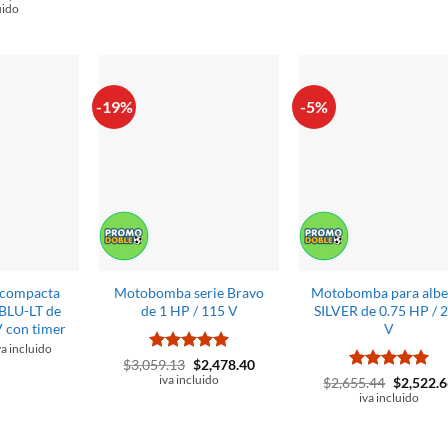
recio
precio
e 5
uido
$2,551.52.
$2,423.95.
$2,997.9
riginal
actual
ra:
es:
2,516.89.
$2,391.05.
-19%
-5%
compacta
Motobomba serie Bravo
Motobomba para albe
 BLU-LT de
de 1 HP / 115 V
SILVER de 0.75 HP / 
V con timer
V
va incluido
Valorado
El
El
$
3,059.13
$
2,478.40
precio
precio
con
5
de 5
iva incluido
Valorado
El
$
2,655.44
$
2,522.6
original
actual
precio
con
5
de 5
iva incluido
era:
es:
original
$3,059.13.
$2,478.40.
era:
$2,655.4