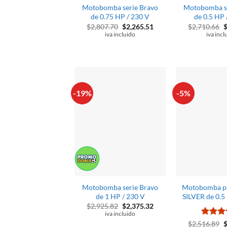
Motobomba serie Bravo
Motobomba se
de 0.75 HP / 230 V
de 0.5 HP 
El
El
E
$
2,807.70
$
2,265.51
$
2,710.66
precio
precio
p
iva incluido
iva incl
original
actual
o
era:
es:
e
$2,807.70.
$2,265.51.
$
-19%
-5%
Motobomba serie Bravo
Motobomba pa
de 1 HP / 230 V
SILVER de 0.5
El
El
$
2,925.82
$
2,375.32
precio
precio
iva incluido
original
actual
Valorad
E
$
2,516.89
era:
es: