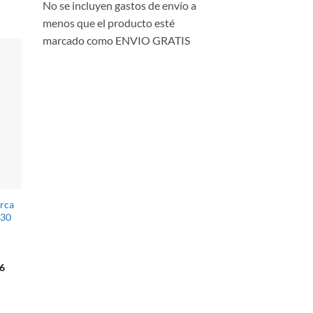
No se incluyen gastos de envío a
5.
$2,430.86.
menos que el producto esté
marcado como ENVIO GRATIS
rca
230
El
6
precio
actual
es:
4.
$2,522.66.