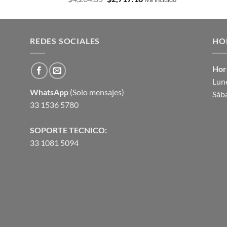
con
5.00
precio
precio
de 5
original
actual
era:
es:
REDES SOCIALES
$4,264.35.
$2,717.18.
HO
Hor
Lune
WhatsApp
(Solo mensajes)
Sáb
33 1536 5780
SOPORTE TECNICO:
33 1081 5094