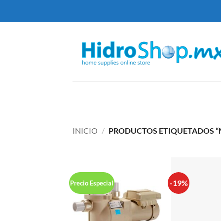
Saltar
al
contenido
INICIO
/
PRODUCTOS ETIQUETADOS “
-19%
Precio Especial