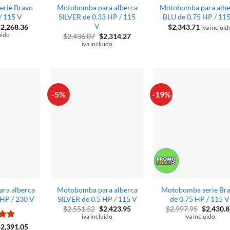
rie Bravo
Motobomba para alberca
Motobomba para albe
/ 115 V
SILVER de 0.33 HP / 115
BLU de 0.75 HP / 11
V
l
El
$
2,268.36
$
2,343.71
iva incluid
recio
precio
uido
El
El
$
2,436.07
$
2,314.27
riginal
actual
precio
precio
iva incluido
ra:
es:
original
actual
2,710.66.
$2,268.36.
era:
es:
$2,436.07.
$2,314.27.
-5%
-19%
ra alberca
Motobomba para alberca
Motobomba serie Br
 HP / 230 V
SILVER de 0.5 HP / 115 V
de 0.75 HP / 115 V
El
El
El
$
2,551.52
$
2,423.95
$
2,997.95
$
2,430.8
precio
precio
precio
iva incluido
iva incluido
original
actual
original
o
l
El
$
2,391.05
era:
es:
era: