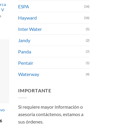
rca
ESPA
(14)
5 V
o
Hayward
(16)
Inter Water
(5)
Jandy
(2)
Panda
(7)
Pentair
(1)
Waterway
(4)
IMPORTANTE
Si requiere mayor información o
avo
asesoría contáctenos, estamos a
El
6
sus órdenes.
precio
actual
es: