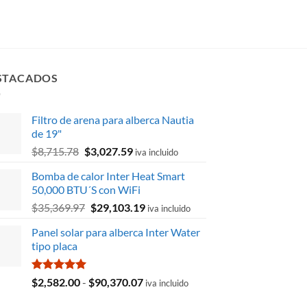
STACADOS
Filtro de arena para alberca Nautia
de 19"
El
El
$
8,715.78
$
3,027.59
iva incluido
precio
precio
Bomba de calor Inter Heat Smart
original
actual
50,000 BTU´S con WiFi
era:
es:
El
El
$
35,369.97
$
29,103.19
$8,715.78.
$3,027.59.
iva incluido
precio
precio
Panel solar para alberca Inter Water
original
actual
tipo placa
era:
es:
$35,369.97.
$29,103.19.
Valorado
Rango
$
2,582.00
-
$
90,370.07
iva incluido
con
5.00
de
de 5