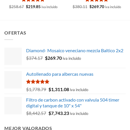
Valorado
El
El
Valorado
El
El
$
258.67
$
219.85
$
380.11
$
269.70
iva incluido
iva incluido
precio
precio
precio
precio
con
4.8
de
con
4.95
original
actual
original
actual
5
de 5
era:
es:
era:
es:
$258.67.
$219.85.
$380.11.
$269.70.
OFERTAS
Diamond- Mosaico veneciano mezcla Baltico 2x2
El
El
$
374.17
$
269.70
iva incluido
precio
precio
original
actual
Autollenado para albercas nuevas
era:
es:
$374.17.
$269.70.
Valorado
El
El
$
1,778.79
$
1,311.08
iva incluido
con
5.00
precio
precio
de 5
Filtro de carbon activado con valvula 504 timer
original
actual
digital y tanque de 10" x 54"
era:
es:
El
El
$
8,442.57
$
7,743.23
$1,778.79.
$1,311.08.
iva incluido
precio
precio
original
actual
MEJOR VALORADOS