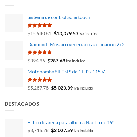
era:
es:
$8,442.57.
$7,743.23.
Sistema de control Solartouch
Valorado
El
El
$
15,940.81
$
13,379.53
iva incluido
con
5.00
precio
precio
de 5
Diamond- Mosaico veneciano azul marino 2x2
original
actual
era:
es:
$15,940.81.
$13,379.53.
Valorado
El
El
$
394.96
$
287.68
iva incluido
con
5.00
precio
precio
de 5
Motobomba SILEN S de 1 HP / 115 V
original
actual
era:
es:
$394.96.
$287.68.
Valorado
El
El
$
5,287.78
$
5,023.39
iva incluido
con
5.00
precio
precio
de 5
original
actual
DESTACADOS
era:
es:
$5,287.78.
$5,023.39.
Filtro de arena para alberca Nautia de 19"
El
El
$
8,715.78
$
3,027.59
iva incluido
precio
precio