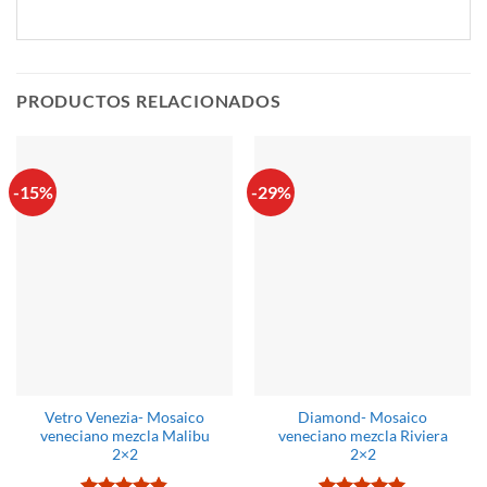
PRODUCTOS RELACIONADOS
-15%
-29%
Vetro Venezia- Mosaico
Diamond- Mosaico
veneciano mezcla Malibu
veneciano mezcla Riviera
2×2
2×2