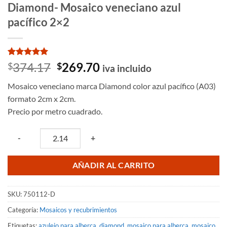
Diamond- Mosaico veneciano azul
pacífico 2×2
Valorado
7
El
El
374.17
269.70
$
$
iva incluido
con
5
de 5
precio
precio
en base a
Mosaico veneciano marca Diamond color azul pacífico (A03)
valoraciones
original
actual
de clientes
formato 2cm x 2cm.
era:
es:
Precio por metro cuadrado.
$374.17.
$269.70.
Quantity
-
+
AÑADIR AL CARRITO
SKU:
750112-D
Categoría:
Mosaicos y recubrimientos
Etiquetas:
azulejo para alberca
,
diamond
,
mosaico para alberca
,
mosaico