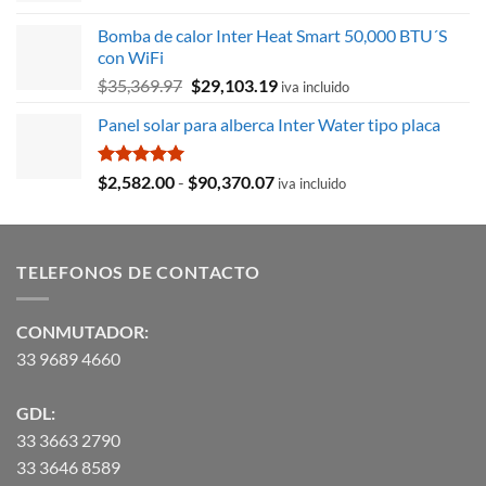
original
actual
Bomba de calor Inter Heat Smart 50,000 BTU´S
era:
es:
con WiFi
$8,715.78.
$3,027.59.
El
El
$
35,369.97
$
29,103.19
iva incluido
precio
precio
Panel solar para alberca Inter Water tipo placa
original
actual
era:
es:
$35,369.97.
$29,103.19.
Valorado
Rango
$
2,582.00
-
$
90,370.07
iva incluido
con
5.00
de
de 5
precios:
desde
TELEFONOS DE CONTACTO
$2,582.00
hasta
$90,370.07
CONMUTADOR:
33 9689 4660
GDL:
33 3663 2790
33 3646 8589