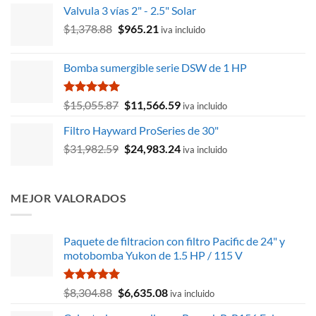
Valvula 3 vías 2" - 2.5" Solar
El
El
$
1,378.88
$
965.21
iva incluido
precio
precio
original
actual
Bomba sumergible serie DSW de 1 HP
era:
es:
$1,378.88.
$965.21.
Valorado
El
El
$
15,055.87
$
11,566.59
iva incluido
con
5.00
precio
precio
de 5
Filtro Hayward ProSeries de 30"
original
actual
El
El
$
31,982.59
era:
$
24,983.24
es:
iva incluido
precio
precio
$15,055.87.
$11,566.59.
original
actual
era:
es:
MEJOR VALORADOS
$31,982.59.
$24,983.24.
Paquete de filtracion con filtro Pacific de 24" y
motobomba Yukon de 1.5 HP / 115 V
Valorado
El
El
$
8,304.88
$
6,635.08
iva incluido
con
5.00
precio
precio
de 5