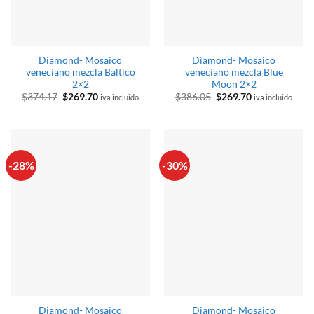
Diamond- Mosaico
Diamond- Mosaico
veneciano mezcla Baltico
veneciano mezcla Blue
2×2
Moon 2×2
El
El
El
El
$
374.17
$
269.70
$
386.05
$
269.70
iva incluido
iva incluido
precio
precio
precio
precio
original
actual
original
actual
era:
es:
era:
es:
$374.17.
$269.70.
$386.05.
$269.70.
-28%
-30%
Diamond- Mosaico
Diamond- Mosaico