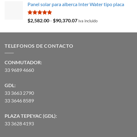
Panel solar para alberca Inter Water tipo placa
original
actual
era:
es:
$35,369.97.
$29,103.19.
Valorado
Rango
$
2,582.00
-
$
90,370.07
iva incluido
con
5.00
de
de 5
precios:
desde
TELEFONOS DE CONTACTO
$2,582.00
hasta
$90,370.07
CONMUTADOR:
33 9689 4660
GDL:
33 3663 2790
33 3646 8589
PLAZA TEPEYAC (GDL):
33 3628 4193