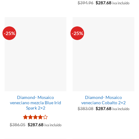
Valorado
El
El
$
394.96
$
287.68
iva incluido
era:
es:
precio
precio
con
5
de 5
$365.26.
$269.70.
original
actual
era:
es:
$394.96.
$287.68.
-25%
-25%
Diamond- Mosaico
Diamond- Mosaico
veneciano mezcla Blue Irid
veneciano Cobalto 2×2
Spark 2×2
El
El
$
383.08
$
287.68
iva incluido
precio
precio
original
actual
era:
es:
Valorado
El
El
$383.08.
$287.68.
$
386.05
$
287.68
iva incluido
precio
precio
con
4
de
original
actual
5
era:
es: