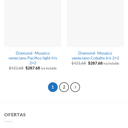
Diamond- Mosaico
Diamond- Mosaico
veneciano Pacifico light Iris
veneciano Cobalto Iris 2×2
2×2
El
El
$
421.68
$
287.68
iva incluido
precio
precio
El
El
$
421.68
$
287.68
iva incluido
original
actual
precio
precio
era:
es:
original
actual
$421.68.
$287.68.
era:
es:
$421.68.
$287.68.
1
2
OFERTAS