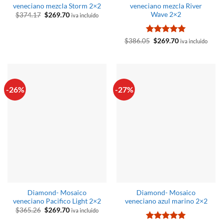
veneciano mezcla Storm 2×2
veneciano mezcla River
Wave 2×2
El
El
$
374.17
$
269.70
iva incluido
precio
precio
original
actual
era:
es:
$374.17.
$269.70.
Valorado
El
El
$
386.05
$
269.70
iva incluido
precio
precio
con
5
de 5
original
actual
era:
es:
$386.05.
$269.70.
-26%
-27%
Diamond- Mosaico
Diamond- Mosaico
veneciano Pacifico Light 2×2
veneciano azul marino 2×2
El
El
$
365.26
$
269.70
iva incluido
precio
precio
original
actual