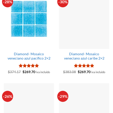
-28%
-30%
Diamond- Mosaico
Diamond- Mosaico
veneciano azul pacífico 2×2
veneciano azul caribe 2×2
Valorado
El
El
Valorado
El
El
$
374.17
$
269.70
$
383.08
$
269.70
iva incluido
iva incluido
precio
precio
precio
precio
con
5
de 5
con
5
de 5
original
actual
original
actual
era:
es:
era:
es:
$374.17.
$269.70.
$383.08.
$269.70.
-26%
-29%