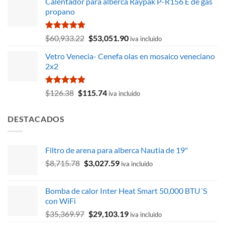
Calentador para alberca Raypak P-R156 E de gas
original
actual
propano
era:
es:
$8,304.88.
$6,635.08.
Valorado
El
El
$
60,933.22
$
53,051.90
iva incluido
con
5.00
precio
precio
de 5
Vetro Venecia- Cenefa olas en mosaico veneciano
original
actual
2x2
era:
es:
$60,933.22.
$53,051.90.
Valorado
El
El
$
126.38
$
115.74
iva incluido
con
5.00
precio
precio
de 5
original
actual
DESTACADOS
era:
es:
$126.38.
$115.74.
Filtro de arena para alberca Nautia de 19"
El
El
$
8,715.78
$
3,027.59
iva incluido
precio
precio
original
actual
Bomba de calor Inter Heat Smart 50,000 BTU´S
era:
es:
con WiFi
$8,715.78.
$3,027.59.
El
El
$
35,369.97
$
29,103.19
iva incluido
precio
precio