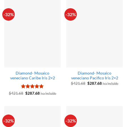
$386.05.
$287.68.
-32%
-32%
Diamond- Mosaico
Diamond- Mosaico
veneciano Caribe Iris 2×2
veneciano Pacifico Iris 2×2
El
El
$
421.68
$
287.68
iva incluido
precio
precio
original
actual
Valorado
El
El
$
421.68
$
287.68
iva incluido
era:
es:
precio
precio
con
5
de 5
$421.68.
$287.68.
original
actual
era:
es:
$421.68.
$287.68.
-32%
-32%