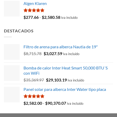
de 5
Algen Klaren
original
actual
era:
es:
$16,718.85.
$12,368.38.
Valorado
Rango
$
277.66
-
$
2,580.58
iva incluido
con
5.00
de
de 5
precios:
DESTACADOS
desde
$277.66
hasta
Filtro de arena para alberca Nautia de 19"
$2,580.58
El
El
$
8,715.78
$
3,027.59
iva incluido
precio
precio
original
actual
Bomba de calor Inter Heat Smart 50,000 BTU´S
era:
es:
con WiFi
$8,715.78.
$3,027.59.
El
El
$
35,369.97
$
29,103.19
iva incluido
precio
precio
Panel solar para alberca Inter Water tipo placa
original
actual
era:
es:
$35,369.97.
$29,103.19.
Valorado
Rango
$
2,582.00
-
$
90,370.07
iva incluido
con
5.00
de
de 5
precios: