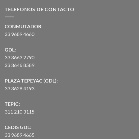
desde
TELEFONOS DE CONTACTO
$2,582.00
hasta
$90,370.07
CONMUTADOR:
33 9689 4660
GDL:
33 3663 2790
33 3646 8589
PLAZA TEPEYAC (GDL):
33 3628 4193
TEPIC:
311 210 3115
CEDIS GDL:
33 9689 4665