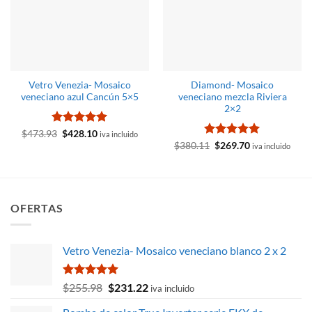
Vetro Venezia- Mosaico
Diamond- Mosaico
veneciano azul Cancún 5×5
veneciano mezcla Riviera
2×2
Valorado
El
El
$
473.93
$
428.10
iva incluido
precio
precio
con
5
de 5
Valorado
El
El
$
380.11
$
269.70
iva incluido
original
actual
precio
precio
con
4.95
era:
es:
original
actual
de 5
$473.93.
$428.10.
era:
es:
$380.11.
$269.70.
OFERTAS
Vetro Venezia- Mosaico veneciano blanco 2 x 2
Valorado
El
El
$
255.98
$
231.22
iva incluido
con
5.00
precio
precio
de 5