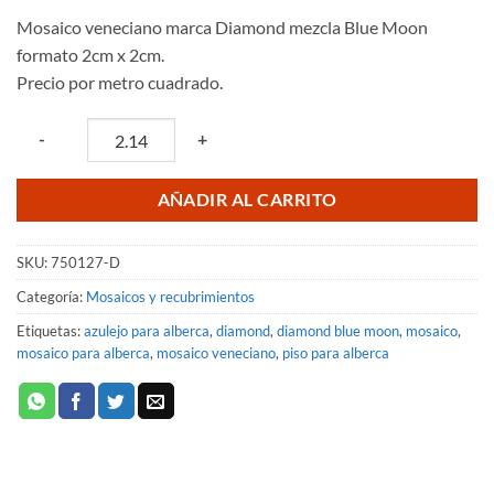
precio
precio
Mosaico veneciano marca Diamond mezcla Blue Moon
original
actual
formato 2cm x 2cm.
era:
es:
Precio por metro cuadrado.
$386.05.
$269.70.
Quantity
-
+
AÑADIR AL CARRITO
SKU:
750127-D
Categoría:
Mosaicos y recubrimientos
Etiquetas:
azulejo para alberca
,
diamond
,
diamond blue moon
,
mosaico
,
mosaico para alberca
,
mosaico veneciano
,
piso para alberca