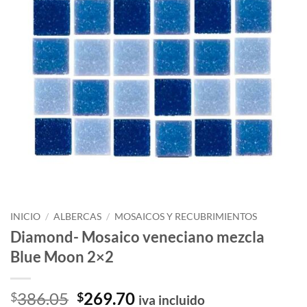
INICIO
/
ALBERCAS
/
MOSAICOS Y RECUBRIMIENTOS
Diamond- Mosaico veneciano mezcla
Blue Moon 2×2
El
El
386.05
269.70
$
$
iva incluido