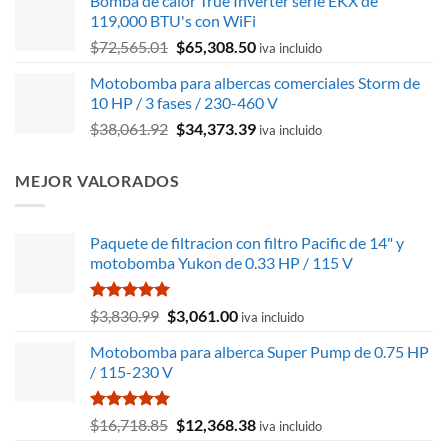
Bomba de calor True Inverter serie EKX de
original
actual
119,000 BTU's con WiFi
era:
es:
El
El
$
72,565.01
$
65,308.50
$255.98.
$231.22.
iva incluido
precio
precio
Motobomba para albercas comerciales Storm de
original
actual
10 HP / 3 fases / 230-460 V
era:
es:
El
El
$
38,061.92
$
34,373.39
$72,565.01.
$65,308.50.
iva incluido
precio
precio
original
actual
MEJOR VALORADOS
era:
es:
$38,061.92.
$34,373.39.
Paquete de filtracion con filtro Pacific de 14" y
motobomba Yukon de 0.33 HP / 115 V
Valorado
El
El
$
3,830.99
$
3,061.00
iva incluido
con
5.00
precio
precio
de 5
Motobomba para alberca Super Pump de 0.75 HP
original
actual
/ 115-230 V
era:
es:
$3,830.99.
$3,061.00.
Valorado
El
El
$
16,718.85
$
12,368.38
iva incluido
con
5.00
precio
precio