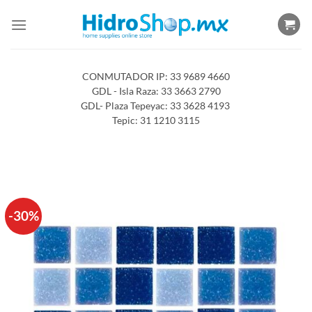
Saltar
al
contenido
CONMUTADOR IP: 33 9689 4660
GDL - Isla Raza: 33 3663 2790
GDL- Plaza Tepeyac: 33 3628 4193
Tepic: 31 1210 3115
-30%