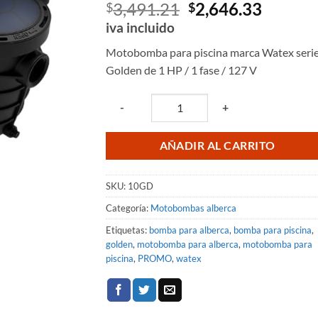
El
El
3,491.21
2,646.33
$
$
precio
precio
iva incluido
original
actual
Motobomba para piscina marca Watex seri
era:
es:
Golden de 1 HP / 1 fase / 127 V
$3,491.21.
$2,646.
Quantity
-
+
AÑADIR AL CARRITO
SKU:
10GD
Categoría:
Motobombas alberca
Etiquetas:
bomba para alberca
,
bomba para piscina
,
golden
,
motobomba para alberca
,
motobomba para
piscina
,
PROMO
,
watex