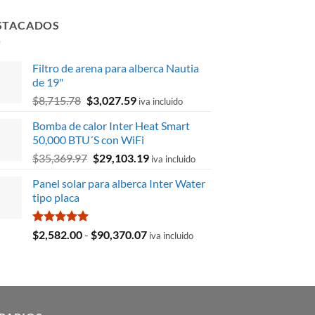
STACADOS
Filtro de arena para alberca Nautia
de 19"
El
El
$
8,715.78
$
3,027.59
iva incluido
precio
precio
Bomba de calor Inter Heat Smart
original
actual
50,000 BTU´S con WiFi
era:
es:
El
El
$
35,369.97
$
29,103.19
$8,715.78.
$3,027.59.
iva incluido
precio
precio
Panel solar para alberca Inter Water
original
actual
tipo placa
era:
es:
$35,369.97.
$29,103.19.
Valorado
Rango
$
2,582.00
-
$
90,370.07
iva incluido
con
5.00
de
de 5
precios:
desde
$2,582.00
hasta