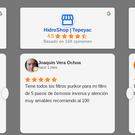
HidroShop | Tepeyac
4.5
Basado en 168 opiniones
Juan Barajas
Joaquin Vera Ochoa
EN
hace 1 semana
hace 1 mes
hac
Buena atención al cliente de las agentes
Tiene todos los filtros purikor para mi filtro
Muy atent
Siemp
de venta
de 5 pasos de ósmosis inversa y atención
siem
muy amables recomiendo al 100