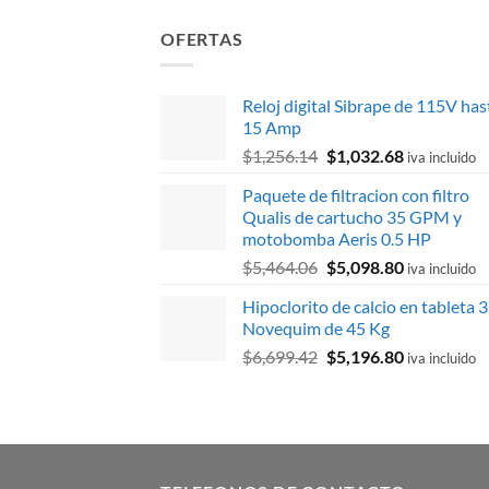
OFERTAS
Reloj digital Sibrape de 115V has
15 Amp
El
El
$
1,256.14
$
1,032.68
iva incluido
precio
precio
Paquete de filtracion con filtro
original
actual
Qualis de cartucho 35 GPM y
era:
es:
motobomba Aeris 0.5 HP
$1,256.14.
$1,032.68.
El
El
$
5,464.06
$
5,098.80
iva incluido
precio
precio
Hipoclorito de calcio en tableta 3
original
actual
Novequim de 45 Kg
era:
es:
El
El
$
6,699.42
$
5,196.80
$5,464.06.
$5,098.80.
iva incluido
precio
precio
original
actual
era:
es:
$6,699.42.
$5,196.80.