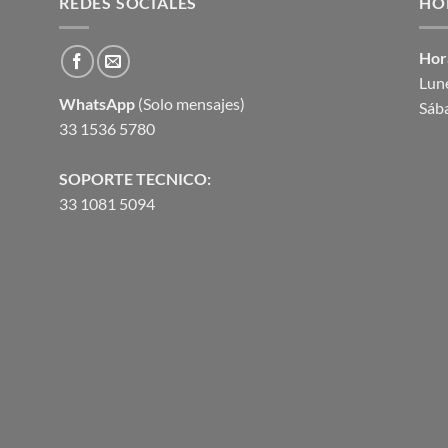
REDES SOCIALES
$105.12.
$77.21.
HO
Hor
Lune
WhatsApp
(Solo mensajes)
Sáb
33 1536 5780
SOPORTE TECNICO:
33 1081 5094