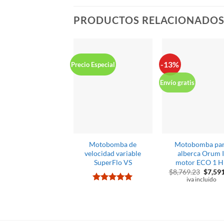
PRODUCTOS RELACIONADO
-13%
Precio Especial
Envío gratis
Motobomba de
Motobomba pa
velocidad variable
alberca Orum I
SuperFlo VS
motor ECO 1 
El
$
8,769.23
$
7,59
precio
iva incluido
origina
Valorado
era:
con
5
de 5
$8,769