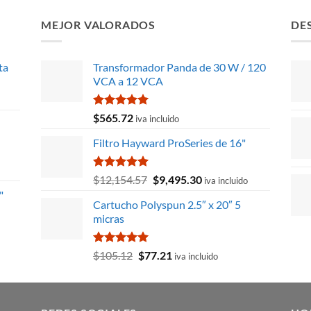
MEJOR VALORADOS
DE
ta
Transformador Panda de 30 W / 120
VCA a 12 VCA
Valorado
$
565.72
iva incluido
con
5.00
de 5
Filtro Hayward ProSeries de 16"
Valorado
El
El
$
12,154.57
$
9,495.30
iva incluido
con
5.00
precio
precio
"
de 5
Cartucho Polyspun 2.5″ x 20″ 5
original
actual
micras
era:
es:
$12,154.57.
$9,495.30.
Valorado
El
El
$
105.12
$
77.21
iva incluido
con
5.00
precio
precio
de 5
original
actual
era:
es: