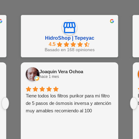
HidroShop | Tepeyac
4.5
Basado en 168 opiniones
Juan Barajas
Joaquin Vera Ochoa
EN
hace 1 semana
hace 1 mes
hac
Buena atención al cliente de las agentes
Tiene todos los filtros purikor para mi filtro
Muy atent
Siemp
de venta
de 5 pasos de ósmosis inversa y atención
siem
muy amables recomiendo al 100