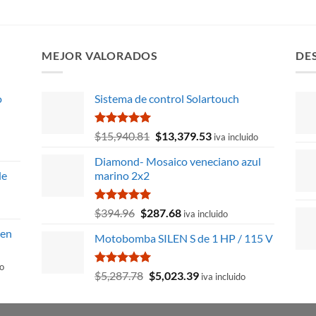
MEJOR VALORADOS
DE
o
Sistema de control Solartouch
Valorado
El
El
$
15,940.81
$
13,379.53
iva incluido
con
5.00
precio
precio
de 5
Diamond- Mosaico veneciano azul
original
actual
de
marino 2x2
era:
es:
$15,940.81.
$13,379.53.
Valorado
El
El
$
394.96
$
287.68
iva incluido
con
5.00
precio
precio
zen
de 5
Motobomba SILEN S de 1 HP / 115 V
original
actual
era:
es:
do
$394.96.
$287.68.
Valorado
El
El
$
5,287.78
$
5,023.39
iva incluido
con
5.00
precio
precio
de 5
original
actual