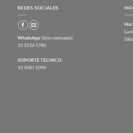
era:
es:
68.
REDES SOCIALES
$5,287.78.
$5,023.39.
HO
Hor
Lune
WhatsApp
(Solo mensajes)
Sáb
33 1536 5780
SOPORTE TECNICO:
33 1081 5094