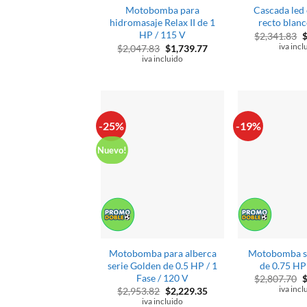
Motobomba para
Cascada led 
hidromasaje Relax II de 1
recto blanc
HP / 115 V
E
$
2,341.83
p
El
El
iva incl
$
2,047.83
$
1,739.77
o
precio
precio
iva incluido
e
original
actual
$
era:
es:
$2,047.83.
$1,739.77.
-25%
-19%
Nuevo!
Motobomba para alberca
Motobomba se
serie Golden de 0.5 HP / 1
de 0.75 HP
Fase / 120 V
E
$
2,807.70
p
El
El
iva incl
$
2,953.82
$
2,229.35
o
precio
precio
iva incluido
e