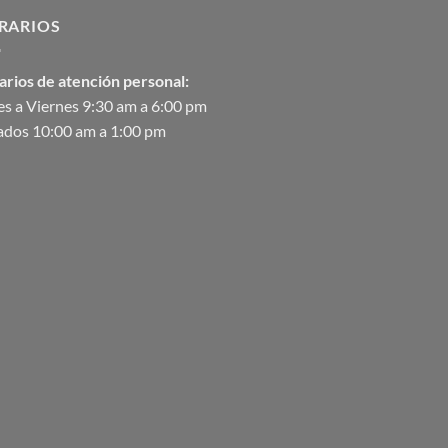
$2,582.00
RARIOS
hasta
$90,370.07
arios de atención personal:
s a Viernes 9:30 am a 6:00 pm
ados 10:00 am a 1:00 pm