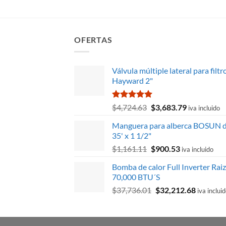
OFERTAS
Válvula múltiple lateral para filtr
Hayward 2"
Valorado
El
El
$
4,724.63
$
3,683.79
iva incluido
con
5.00
precio
precio
de 5
Manguera para alberca BOSUN 
original
actual
35' x 1 1/2"
era:
es:
El
El
$
1,161.11
$
900.53
$4,724.63.
$3,683.79.
iva incluido
precio
precio
Bomba de calor Full Inverter Rai
original
actual
70,000 BTU´S
era:
es:
El
El
$
37,736.01
$
32,212.68
$1,161.11.
$900.53.
iva inclui
precio
precio
original
actual
era:
es: