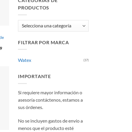
CATEGORÍAS DE
PRODUCTOS
 de
FILTRAR POR MARCA
El
9
precio
actual
Watex
es:
(37)
8.
$1,712.89.
IMPORTANTE
Si requiere mayor información o
asesoría contáctenos, estamos a
sus órdenes.
No se incluyen gastos de envío a
menos que el producto esté