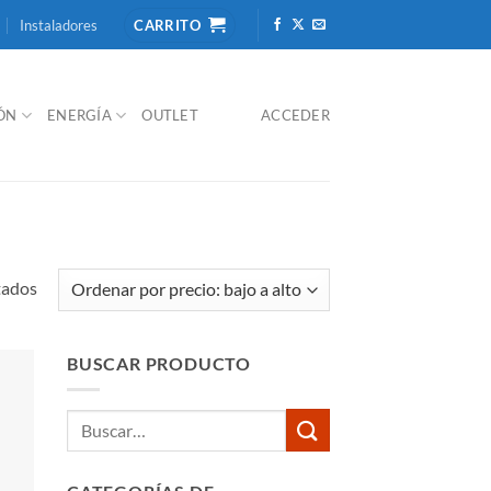
Instaladores
CARRITO
IÓN
ENERGÍA
OUTLET
ACCEDER
Ordenado
tados
por
precio:
BUSCAR PRODUCTO
bajo
a
Buscar
alto
por: