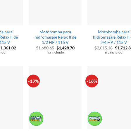
a para
Motobomba para
Motobomba para
elax II de
hidromasaje Relax II de
hidromasaje Relax II
 115 V
1/2 HP / 115 V
3/4 HP / 115 V
l
El
El
El
El
$
1,361.02
$
1,680.65
$
1,428.70
$
2,015.18
$
1,712.8
recio
precio
precio
precio
precio
uido
iva incluido
iva incluido
riginal
actual
original
actual
original
ra:
es:
era:
es:
era:
1,601.08.
$1,361.02.
$1,680.65.
$1,428.70.
$2,015.1
-19%
-16%