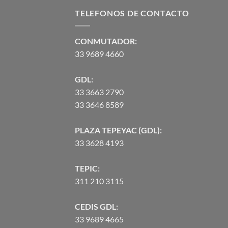
$37,736.01.
$32,212.
TELEFONOS DE CONTACTO
CONMUTADOR:
33 9689 4660
GDL:
33 3663 2790
33 3646 8589
PLAZA TEPEYAC (GDL):
33 3628 4193
TEPIC:
311 210 3115
CEDIS GDL:
33 9689 4665