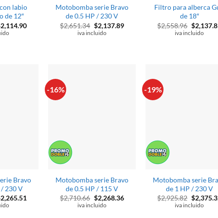
con labio
Motobomba serie Bravo
Filtro para alberca G
o de 12″
de 0.5 HP / 230 V
de 18″
l
El
El
El
El
$
2,114.90
$
2,651.34
$
2,137.89
$
2,558.96
$
2,137.8
recio
precio
precio
precio
precio
uido
iva incluido
iva incluido
riginal
actual
original
actual
original
ra:
es:
era:
es:
era:
2,341.83.
$2,114.90.
$2,651.34.
$2,137.89.
$2,558.9
-16%
-19%
rie Bravo
Motobomba serie Bravo
Motobomba serie Br
 / 230 V
de 0.5 HP / 115 V
de 1 HP / 230 V
l
El
El
El
El
$
2,265.51
$
2,710.66
$
2,268.36
$
2,925.82
$
2,375.3
recio
precio
precio
precio
precio
uido
iva incluido
iva incluido
riginal
actual
original
actual
original
ra:
es:
era:
es:
era: