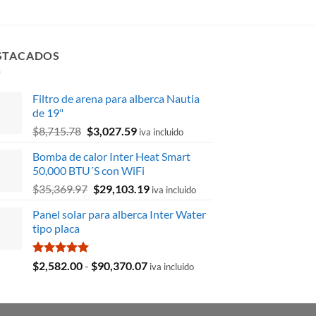
STACADOS
Filtro de arena para alberca Nautia
de 19"
El
El
$
8,715.78
$
3,027.59
iva incluido
precio
precio
Bomba de calor Inter Heat Smart
original
actual
50,000 BTU´S con WiFi
era:
es:
El
El
$
35,369.97
$
29,103.19
$8,715.78.
$3,027.59.
iva incluido
precio
precio
Panel solar para alberca Inter Water
original
actual
tipo placa
era:
es:
$35,369.97.
$29,103.19.
Valorado
Rango
$
2,582.00
-
$
90,370.07
iva incluido
con
5.00
de
de 5
precios:
desde