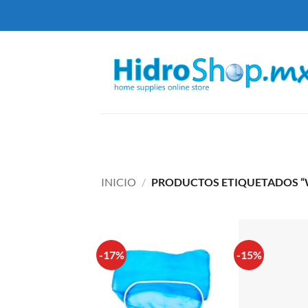
Saltar
al
contenido
INICIO
/
PRODUCTOS ETIQUETADOS “
-17%
-15%