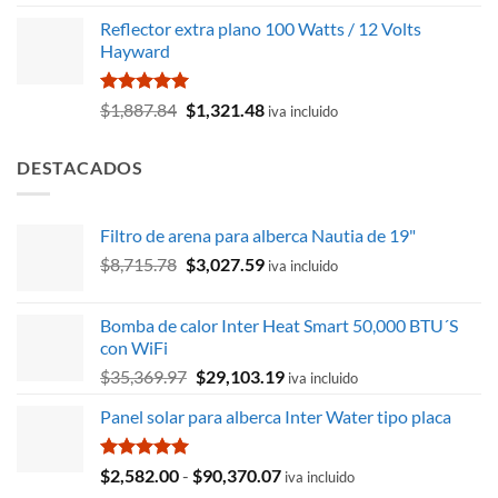
con
5.00
precio
precio
de 5
Reflector extra plano 100 Watts / 12 Volts
original
actual
Hayward
era:
es:
$1,104.69.
$919.09.
Valorado
El
El
$
1,887.84
$
1,321.48
iva incluido
con
5.00
precio
precio
de 5
original
actual
DESTACADOS
era:
es:
$1,887.84.
$1,321.48.
Filtro de arena para alberca Nautia de 19"
El
El
$
8,715.78
$
3,027.59
iva incluido
precio
precio
original
actual
Bomba de calor Inter Heat Smart 50,000 BTU´S
era:
es:
con WiFi
$8,715.78.
$3,027.59.
El
El
$
35,369.97
$
29,103.19
iva incluido
precio
precio
Panel solar para alberca Inter Water tipo placa
original
actual
era:
es:
$35,369.97.
$29,103.19.
Valorado
Rango
$
2,582.00
-
$
90,370.07
iva incluido
con
5.00
de