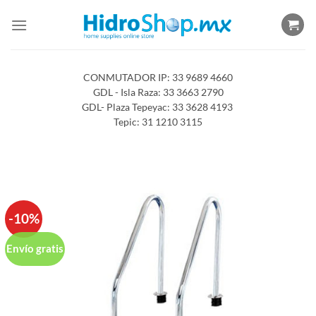
Saltar
al
contenido
CONMUTADOR IP: 33 9689 4660
GDL - Isla Raza: 33 3663 2790
GDL- Plaza Tepeyac: 33 3628 4193
Tepic: 31 1210 3115
-10%
Envío gratis