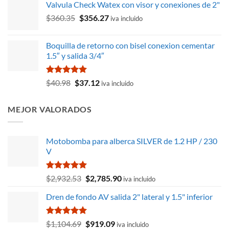
de 5
Valvula Check Watex con visor y conexiones de 2"
original
actual
El
El
$
360.35
$
356.27
era:
es:
iva incluido
precio
precio
$11,091.46.
$8,166.40.
original
actual
Boquilla de retorno con bisel conexion cementar
era:
es:
1.5″ y salida 3/4″
$360.35.
$356.27.
Valorado
El
El
$
40.98
$
37.12
iva incluido
con
5.00
precio
precio
de 5
original
actual
MEJOR VALORADOS
era:
es:
$40.98.
$37.12.
Motobomba para alberca SILVER de 1.2 HP / 230
V
Valorado
El
El
$
2,932.53
$
2,785.90
iva incluido
con
5.00
precio
precio
de 5
Dren de fondo AV salida 2" lateral y 1.5" inferior
original
actual
era:
es:
$2,932.53.
$2,785.90.
Valorado
El
El
$
1,104.69
$
919.09
iva incluido