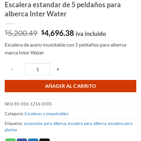
Escalera estandar de 5 peldaños para
alberca Inter Water
El
El
5,200.49
4,696.38
$
$
iva incluido
precio
precio
Escalera de acero inoxidable con 5 peldaños para alberca
original
actual
marca Inter Water
era:
es:
$5,200.49.
$4,696.38.
Quantity
-
+
AÑADIR AL CARRITO
SKU:
85-016-1216-0105
Categoría:
Escaleras y empotrables
Etiquetas:
accesorios para alberca
,
escalera para alberca
,
escalera para
piscina