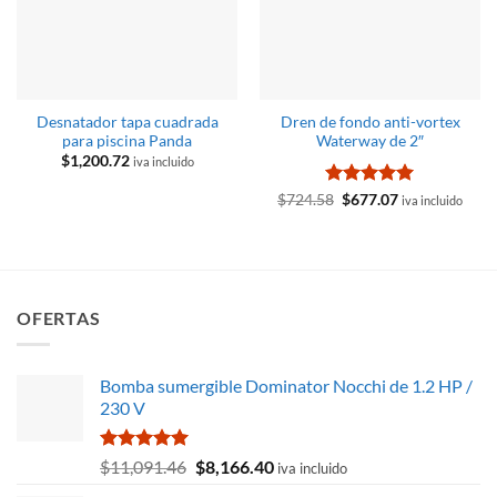
Desnatador tapa cuadrada
Dren de fondo anti-vortex
para piscina Panda
Waterway de 2″
$
1,200.72
iva incluido
Valorado
El
El
$
724.58
$
677.07
iva incluido
precio
precio
con
5
de 5
original
actual
era:
es:
$724.58.
$677.07.
OFERTAS
Bomba sumergible Dominator Nocchi de 1.2 HP /
230 V
Valorado
El
El
$
11,091.46
$
8,166.40
iva incluido
con
5.00
precio
precio