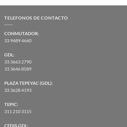
de 5
precios:
desde
TELEFONOS DE CONTACTO
$2,582.00
hasta
$90,370.07
CONMUTADOR:
33 9689 4660
GDL:
33 3663 2790
33 3646 8589
PLAZA TEPEYAC (GDL):
33 3628 4193
TEPIC:
311 210 3115
CEDIS GDL: