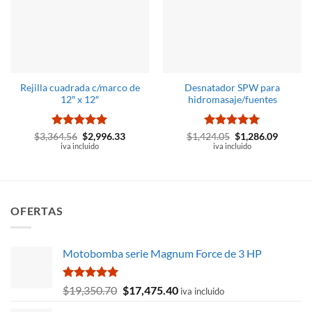
Rejilla cuadrada c/marco de
Desnatador SPW para
12″ x 12″
hidromasaje/fuentes
Valorado
El
El
Valorado
El
El
$
3,364.56
$
2,996.33
$
1,424.05
$
1,286.09
precio
precio
precio
precio
con
iva incluido
5
de 5
con
iva incluido
5
de 5
original
actual
original
actual
era:
es:
era:
es:
$3,364.56.
$2,996.33.
$1,424.05.
$1,286.
OFERTAS
Motobomba serie Magnum Force de 3 HP
Valorado
El
El
$
19,350.70
$
17,475.40
iva incluido
con
5.00
precio
precio
de 5