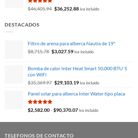
Valorado
El
El
$
46,405.94
$
36,252.88
iva incluido
con
5.00
precio
precio
de 5
original
actual
DESTACADOS
era:
es:
$46,405.94.
$36,252.88.
Filtro de arena para alberca Nautia de 19"
El
El
$
8,715.78
$
3,027.59
iva incluido
precio
precio
original
actual
Bomba de calor Inter Heat Smart 50,000 BTU´S
era:
es:
con WiFi
$8,715.78.
$3,027.59.
El
El
$
35,369.97
$
29,103.19
iva incluido
precio
precio
Panel solar para alberca Inter Water tipo placa
original
actual
era:
es:
$35,369.97.
$29,103.19.
Valorado
Rango
$
2,582.00
-
$
90,370.07
iva incluido
con
5.00
de
de 5
precios:
desde
TELEFONOS DE CONTACTO
$2,582.00