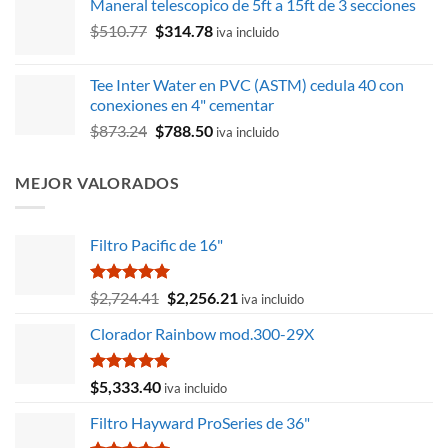
Maneral telescopico de 5ft a 15ft de 3 secciones
original
actual
El
El
$
510.77
$
314.78
era:
es:
iva incluido
precio
precio
$19,350.70.
$17,475.40.
original
actual
Tee Inter Water en PVC (ASTM) cedula 40 con
era:
es:
conexiones en 4" cementar
$510.77.
$314.78.
El
El
$
873.24
$
788.50
iva incluido
precio
precio
original
actual
MEJOR VALORADOS
era:
es:
$873.24.
$788.50.
Filtro Pacific de 16"
Valorado
El
El
$
2,724.41
$
2,256.21
iva incluido
con
5.00
precio
precio
de 5
Clorador Rainbow mod.300-29X
original
actual
era:
es:
$2,724.41.
$2,256.21.
Valorado
$
5,333.40
iva incluido
con
5.00
de 5
Filtro Hayward ProSeries de 36"