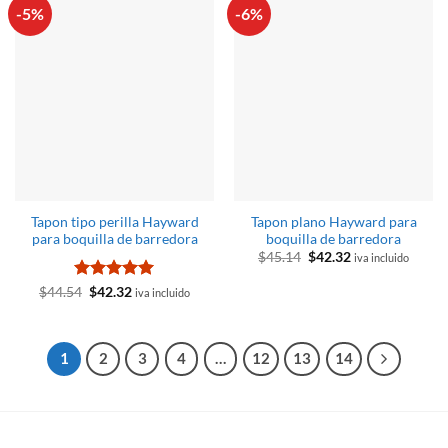
-5%
-6%
Tapon tipo perilla Hayward
Tapon plano Hayward para
para boquilla de barredora
boquilla de barredora
El
El
$
45.14
$
42.32
iva incluido
precio
precio
original
actual
Valorado
El
El
$
44.54
$
42.32
iva incluido
era:
es:
precio
precio
con
5
de 5
$45.14.
$42.32.
original
actual
era:
es:
$44.54.
$42.32.
1
2
3
4
…
12
13
14