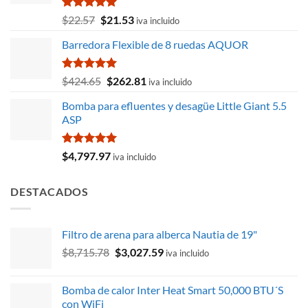
Valorado
El
El
$
22.57
$
21.53
iva incluido
con
5.00
precio
precio
de 5
Barredora Flexible de 8 ruedas AQUOR
original
actual
era:
es:
$22.57.
$21.53.
Valorado
El
El
$
424.65
$
262.81
iva incluido
con
5.00
precio
precio
de 5
Bomba para efluentes y desagüe Little Giant 5.5
original
actual
ASP
era:
es:
$424.65.
$262.81.
Valorado
$
4,797.97
iva incluido
con
5.00
de 5
DESTACADOS
Filtro de arena para alberca Nautia de 19"
El
El
$
8,715.78
$
3,027.59
iva incluido
precio
precio
original
actual
Bomba de calor Inter Heat Smart 50,000 BTU´S
era:
es:
con WiFi