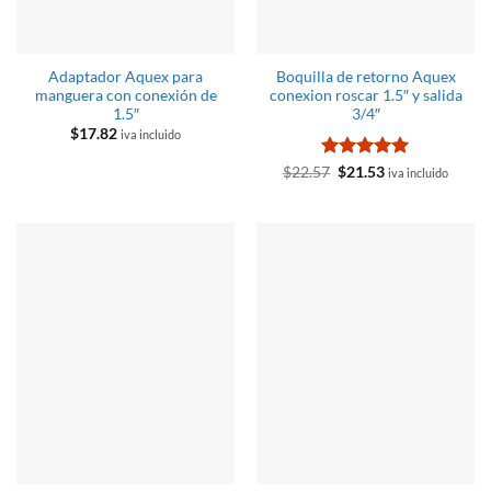
Adaptador Aquex para
Boquilla de retorno Aquex
manguera con conexión de
conexion roscar 1.5″ y salida
1.5″
3/4″
$
17.82
iva incluido
Valorado
El
El
$
22.57
$
21.53
iva incluido
precio
precio
con
5
de 5
original
actual
era:
es:
$22.57.
$21.53.