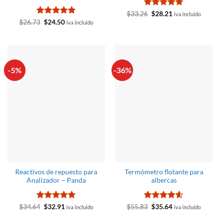
Valorado
El
El
$
33.26
$
28.21
iva incluido
precio
precio
con
5
de 5
Valorado
El
El
$
26.73
$
24.50
iva incluido
original
actual
precio
precio
con
4.93
era:
es:
original
actual
de 5
$33.26.
$28.21.
era:
es:
$26.73.
$24.50.
-5%
-36%
Reactivos de repuesto para
Termómetro flotante para
Analizador – Panda
albercas
Valorado
El
El
Valorado
El
El
$
34.64
$
32.91
$
55.83
$
35.64
iva incluido
iva incluido
precio
precio
precio
precio
con
4.86
con
4.6
de
original
actual
original
actual