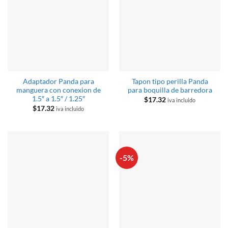
Adaptador Panda para
Tapon tipo perilla Panda
manguera con conexion de
para boquilla de barredora
1.5″ a 1.5″ / 1.25″
$
17.32
iva incluido
$
17.32
iva incluido
-5%