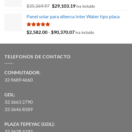
$8,715.78.
$3,027.59.
El
El
$
35,369.97
$
29,103.19
iva incluido
precio
precio
Panel solar para alberca Inter Water tipo placa
original
actual
era:
es:
$35,369.97.
$29,103.19.
Valorado
Rango
$
2,582.00
-
$
90,370.07
iva incluido
con
5.00
de
de 5
precios:
desde
TELEFONOS DE CONTACTO
$2,582.00
hasta
$90,370.07
CONMUTADOR:
33 9689 4660
GDL:
33 3663 2790
33 3646 8589
PLAZA TEPEYAC (GDL):
33 3628 4193