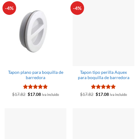
-4%
-4%
Tapon plano para boquilla de
Tapon tipo perilla Aquex
barredora
para boquilla de barredora
Valorado
El
El
Valorado
El
El
$
17.82
$
17.08
$
17.82
$
17.08
iva incluido
iva incluido
precio
precio
precio
precio
con
4.75
con
5
de 5
original
actual
original
actual
de 5
era:
es:
era:
es:
$17.82.
$17.08.
$17.82.
$17.08.