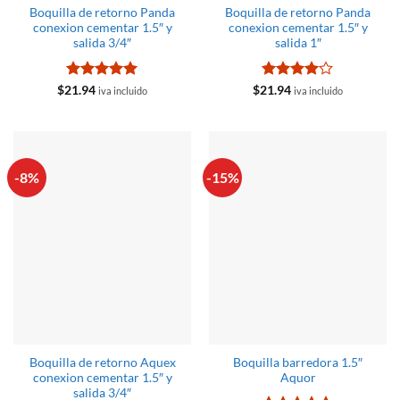
Boquilla de retorno Panda
Boquilla de retorno Panda
conexion cementar 1.5″ y
conexion cementar 1.5″ y
salida 3/4″
salida 1″
Valorado
Valorado
$
21.94
$
21.94
iva incluido
iva incluido
con
5
de 5
con
4
de
5
-8%
-15%
Boquilla de retorno Aquex
Boquilla barredora 1.5″
conexion cementar 1.5″ y
Aquor
salida 3/4″