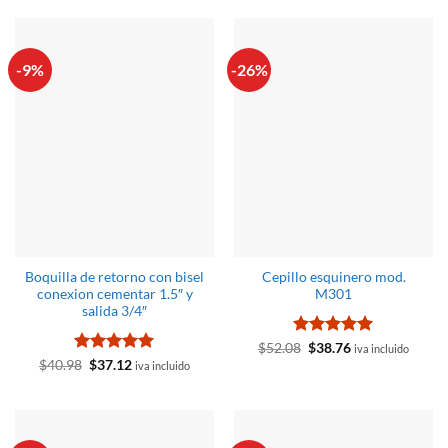
de 5
5
era:
es:
era:
es:
$34.64.
$32.91.
$55.83.
$35.64.
-9%
-26%
Boquilla de retorno con bisel
Cepillo esquinero mod.
conexion cementar 1.5″ y
M301
salida 3/4″
Valorado
El
El
$
52.08
$
38.76
iva incluido
precio
precio
con
4.91
Valorado
El
El
$
40.98
$
37.12
iva incluido
original
actual
precio
precio
de 5
con
5
de 5
era:
es:
original
actual
$52.08.
$38.76.
era:
es:
$40.98.
$37.12.