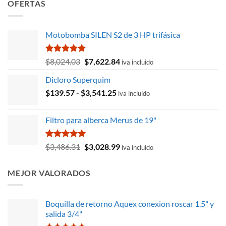
OFERTAS
Motobomba SILEN S2 de 3 HP trifásica
Valorado
El
El
$
8,024.03
$
7,622.84
iva incluido
con
5.00
precio
precio
de 5
Dicloro Superquim
original
actual
Rango
$
139.57
-
$
era:
3,541.25
es:
iva incluido
de
$8,024.03.
$7,622.84.
precios:
Filtro para alberca Merus de 19"
desde
$139.57
hasta
Valorado
El
El
$
3,486.31
$
3,028.99
iva incluido
con
5.00
$3,541.25
precio
precio
de 5
original
actual
MEJOR VALORADOS
era:
es:
$3,486.31.
$3,028.99.
Boquilla de retorno Aquex conexion roscar 1.5" y
salida 3/4"