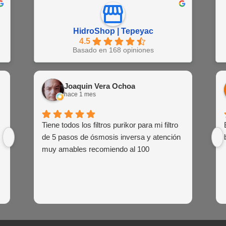
HidroShop | Tepeyac
4.5
Basado en 168 opiniones
Juan Barajas
Joaquin Vera Ochoa
EN
hace 1 semana
hace 1 mes
hac
Buena atención al cliente de las agentes
Tiene todos los filtros purikor para mi filtro
Muy atent
Siemp
de venta
de 5 pasos de ósmosis inversa y atención
siem
muy amables recomiendo al 100