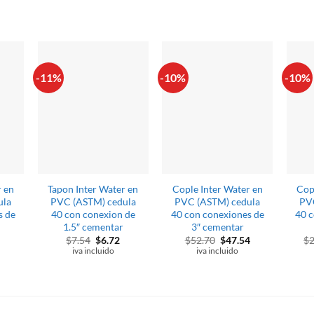
S
-11%
-10%
-10%
r en
Tapon Inter Water en
Cople Inter Water en
Cop
ula
PVC (ASTM) cedula
PVC (ASTM) cedula
PV
s de
40 con conexion de
40 con conexiones de
40 c
1.5″ cementar
3″ cementar
l
El
El
El
El
$
7.54
$
6.72
$
52.70
$
47.54
$
recio
precio
precio
precio
precio
iva incluido
iva incluido
l
ctual
original
actual
original
actual
s:
era:
es:
era:
es:
2.32.
$7.54.
$6.72.
$52.70.
$47.54.