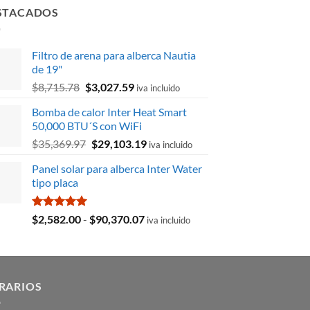
STACADOS
Filtro de arena para alberca Nautia
de 19"
El
El
$
8,715.78
$
3,027.59
iva incluido
precio
precio
Bomba de calor Inter Heat Smart
original
actual
50,000 BTU´S con WiFi
era:
es:
El
El
$
35,369.97
$
29,103.19
$8,715.78.
$3,027.59.
iva incluido
precio
precio
Panel solar para alberca Inter Water
original
actual
tipo placa
era:
es:
$35,369.97.
$29,103.19.
Valorado
Rango
$
2,582.00
-
$
90,370.07
iva incluido
con
5.00
de
de 5
precios:
desde
$2,582.00
RARIOS
hasta
$90,370.07