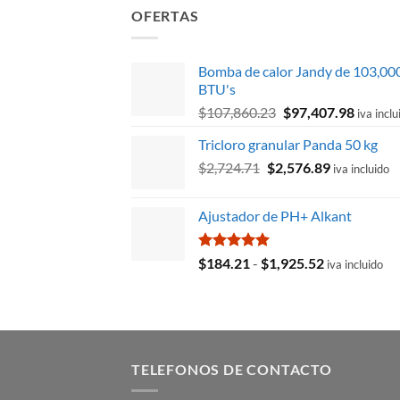
OFERTAS
Bomba de calor Jandy de 103,00
BTU's
El
El
$
107,860.23
$
97,407.98
iva inclu
precio
precio
Tricloro granular Panda 50 kg
original
actual
El
El
$
2,724.71
$
2,576.89
era:
es:
iva incluido
precio
precio
$107,860.23.
$97,407
original
actual
Ajustador de PH+ Alkant
era:
es:
$2,724.71.
$2,576.89.
Valorado
Rango
$
184.21
-
$
1,925.52
iva incluido
con
5.00
de
de 5
precios:
desde
$184.21
hasta
TELEFONOS DE CONTACTO
$1,925.52