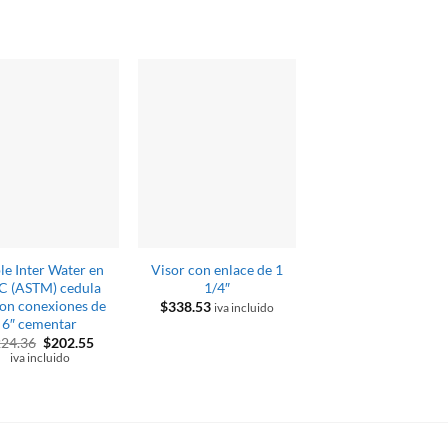
-49%
le Inter Water en
Visor con enlace de 1
Visor con enlace de
C (ASTM) cedula
1/4″
on conexiones de
$
338.53
iva incluido
6″ cementar
Valorado
El
$
703.80
$
355.6
precio
con
5
de 5
El
El
iva incluido
224.36
$
202.55
original
precio
precio
iva incluido
era:
original
actual
$703.80
era:
es:
$224.36.
$202.55.