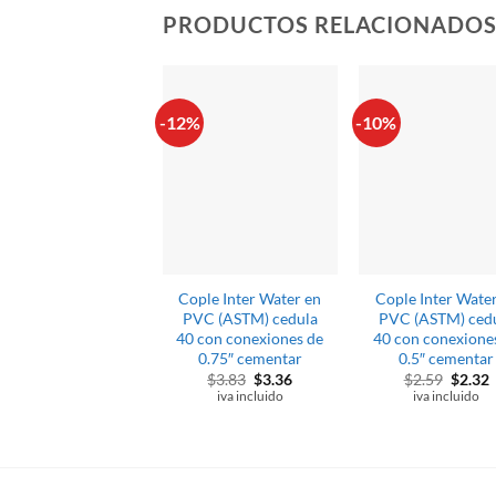
PRODUCTOS RELACIONADO
-12%
-10%
Cople Inter Water en
Cople Inter Wate
PVC (ASTM) cedula
PVC (ASTM) ced
40 con conexiones de
40 con conexione
0.75″ cementar
0.5″ cementar
El
El
El
E
$
3.83
$
3.36
$
2.59
$
2.32
precio
precio
precio
p
iva incluido
iva incluido
original
actual
origina
a
era:
es:
era:
e
$3.83.
$3.36.
$2.59.
$