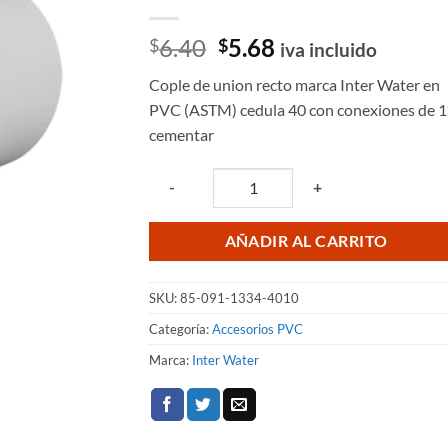
El
El
6.40
5.68
$
$
iva incluido
precio
precio
Cople de union recto marca Inter Water en
original
actual
PVC (ASTM) cedula 40 con conexiones de 1
era:
es:
cementar
$6.40.
$5.68.
Quantity
-
+
AÑADIR AL CARRITO
SKU:
85-091-1334-4010
Categoría:
Accesorios PVC
Marca:
Inter Water