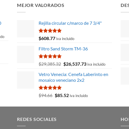
MEJOR VALORADOS
DE
0
Rejilla circular c/marco de 7 3/4"
ido
Valorado
$
608.77
iva incluido
con
5.00
de 5
Filtro Sand Storm TM-36
.98.
Valorado
El
El
$
29,385.32
$
26,537.73
iva incluido
con
5.00
precio
precio
de 5
Vetro Venecia: Cenefa Laberinto en
original
actual
mosaico veneciano 2x2
era:
es:
$29,385.32.
$26,537.73.
Valorado
El
El
$
94.66
$
85.52
iva incluido
con
5.00
precio
precio
de 5
original
actual
era:
es:
REDES SOCIALES
$94.66.
$85.52.
HO