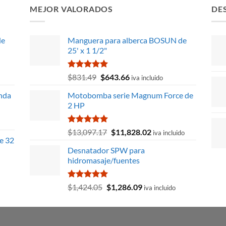
MEJOR VALORADOS
DE
de
Manguera para alberca BOSUN de
25' x 1 1/2"
Valorado
El
El
$
831.49
$
643.66
iva incluido
con
5.00
precio
precio
de 5
anda
Motobomba serie Magnum Force de
original
actual
2 HP
era:
es:
$831.49.
$643.66.
Valorado
El
El
$
13,097.17
$
11,828.02
iva incluido
con
5.00
e 32
precio
precio
de 5
Desnatador SPW para
original
actual
hidromasaje/fuentes
era:
es:
$13,097.17.
$11,828.02.
Valorado
El
El
$
1,424.05
$
1,286.09
iva incluido
con
5.00
precio
precio
de 5
original
actual
era:
es: