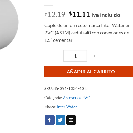
El
El
12.19
11.11
$
$
iva incluido
precio
precio
Cople de union recto marca Inter Water en
original
actual
PVC (ASTM) cedula 40 con conexiones de
era:
es:
1.5″ cementar
$12.19.
$11.11.
Quantity
-
+
AÑADIR AL CARRITO
SKU:
85-091-1334-4015
Categoría:
Accesorios PVC
Marca:
Inter Water