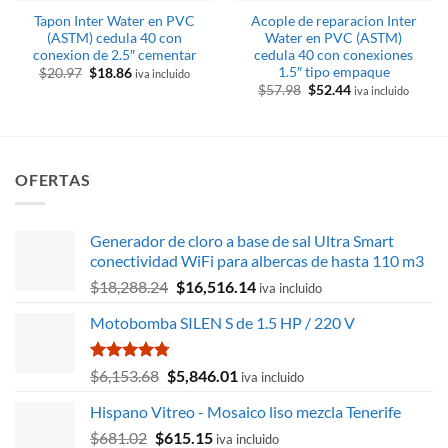
Tapon Inter Water en PVC
Acople de reparacion Inter
(ASTM) cedula 40 con
Water en PVC (ASTM)
conexion de 2.5″ cementar
cedula 40 con conexiones
1.5″ tipo empaque
El
El
$
20.97
$
18.86
iva incluido
precio
precio
El
El
$
57.98
$
52.44
iva incluido
original
actual
precio
precio
era:
es:
original
actual
$20.97.
$18.86.
era:
es:
$57.98.
$52.44.
OFERTAS
Generador de cloro a base de sal Ultra Smart
conectividad WiFi para albercas de hasta 110 m3
El
El
$
18,288.24
$
16,516.14
iva incluido
precio
precio
Motobomba SILEN S de 1.5 HP / 220 V
original
actual
era:
es:
$18,288.24.
$16,516.14.
Valorado
El
El
$
6,153.68
$
5,846.01
iva incluido
con
4.75
precio
precio
de 5
Hispano Vitreo - Mosaico liso mezcla Tenerife
original
actual
El
El
$
681.02
$
615.15
era:
es:
iva incluido