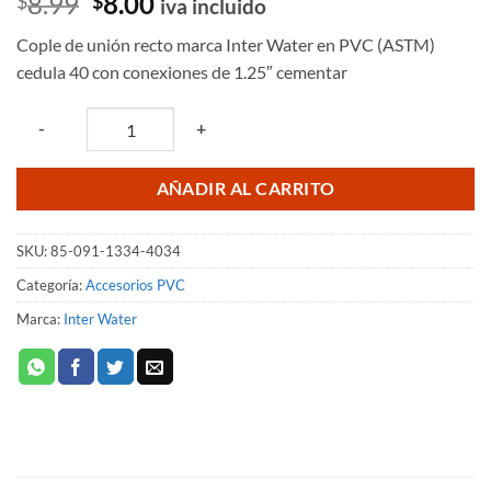
El
El
8.99
8.00
$
$
iva incluido
precio
precio
Cople de unión recto marca Inter Water en PVC (ASTM)
original
actual
cedula 40 con conexiones de 1.25″ cementar
era:
es:
$8.99.
$8.00.
Quantity
-
+
AÑADIR AL CARRITO
SKU:
85-091-1334-4034
Categoría:
Accesorios PVC
Marca:
Inter Water