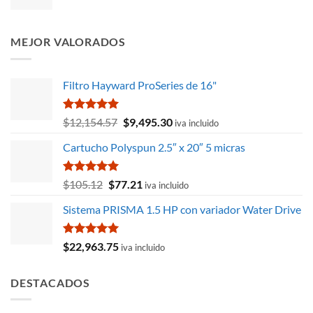
precio
precio
$6,153.68.
$5,846.01.
original
actual
era:
es:
MEJOR VALORADOS
$681.02.
$615.15.
Filtro Hayward ProSeries de 16"
Valorado
El
El
$
12,154.57
$
9,495.30
iva incluido
con
5.00
precio
precio
de 5
Cartucho Polyspun 2.5″ x 20″ 5 micras
original
actual
era:
es:
$12,154.57.
$9,495.30.
Valorado
El
El
$
105.12
$
77.21
iva incluido
con
5.00
precio
precio
de 5
Sistema PRISMA 1.5 HP con variador Water Drive
original
actual
era:
es:
$105.12.
$77.21.
Valorado
$
22,963.75
iva incluido
con
5.00
de 5
DESTACADOS