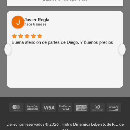
Javier Regla
hace 6 meses
Buena atención de partes de Diego. Y buenos precios
MasterCard
MasterCard
Visa
Visa
American
Dinners
Disco
2
2
Express
Club
Derechos reservados ® 2026 |
Hidro Dinámica Leben S. de R.L. de