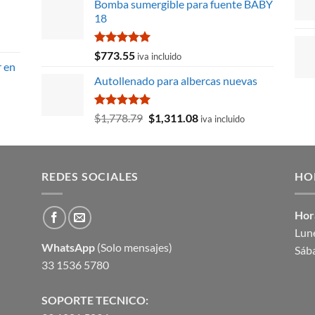
Bomba sumergible para fuente BABY
original
actual
18
era:
es:
$2,655.44.
$2,522.66.
Valorado
$
773.55
iva incluido
con
5.00
r en
de 5
Autollenado para albercas nuevas
Valorado
El
El
$
1,778.79
$
1,311.08
iva incluido
con
5.00
precio
precio
de 5
original
actual
era:
es:
REDES SOCIALES
$1,778.79.
$1,311.08.
HO
Hor
Lune
WhatsApp
(Solo mensajes)
Sáb
33 1536 5780
SOPORTE TECNICO: