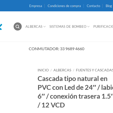
Empresa
Condiciones de compra
Contacto
Blog
ALBERCAS
SISTEMAS DE BOMBEO
PURIFICAC
CONMUTADOR: 33 9689 4660
INICIO
/
ALBERCAS
/
FUENTES Y CASCADA
Cascada tipo natural en
PVC con Led de 24″ / labi
6″ / conexión trasera 1.5
/ 12 VCD