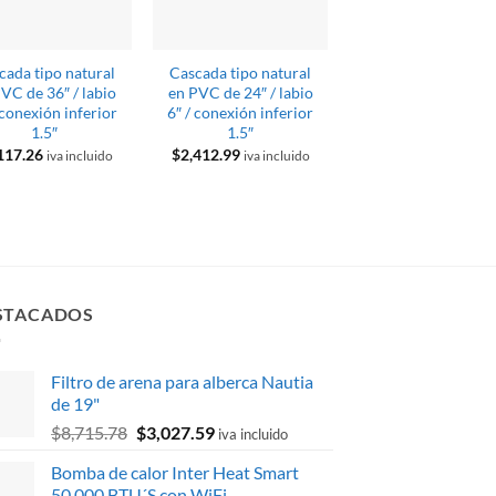
cada tipo natural
Cascada tipo natural
Cascada tipo natur
VC de 36″ / labio
en PVC de 24″ / labio
en PVC de 24″ / lab
 conexión inferior
6″ / conexión inferior
1″ / conexión trase
1.5″
1.5″
1.5″
117.26
$
2,412.99
$
2,205.17
iva incluido
iva incluido
iva inclui
STACADOS
Filtro de arena para alberca Nautia
de 19"
El
El
$
8,715.78
$
3,027.59
iva incluido
precio
precio
Bomba de calor Inter Heat Smart
original
actual
50,000 BTU´S con WiFi