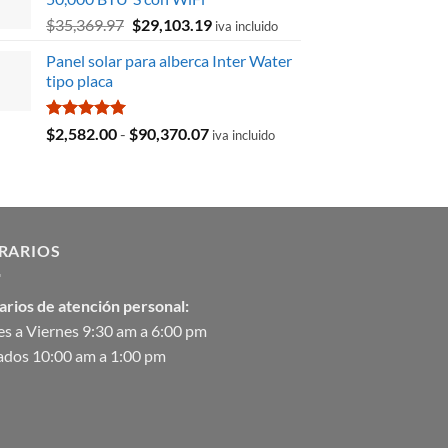
era:
es:
El
El
$
35,369.97
$
29,103.19
$8,715.78.
$3,027.59.
iva incluido
precio
precio
Panel solar para alberca Inter Water
original
actual
tipo placa
era:
es:
$35,369.97.
$29,103.19.
Valorado
Rango
$
2,582.00
-
$
90,370.07
iva incluido
con
5.00
de
de 5
precios:
desde
$2,582.00
hasta
RARIOS
$90,370.07
arios de atención personal:
s a Viernes 9:30 am a 6:00 pm
ados 10:00 am a 1:00 pm