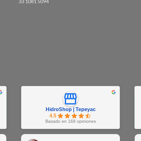
33 1081 5094
HidroShop | Tepeyac
4.5
Basado en 168 opiniones