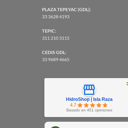
PLAZA TEPEYAC (GDL):
33 3628 4193
TEPIC:
311 210 3115
CEDIS GDL:
33 9689 4665
HidroShop | Isla Raza
4.7
Basado en 451 opiniones