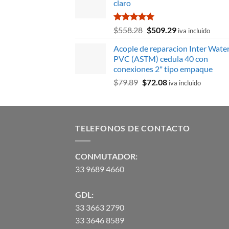
claro
era:
es:
$1,378.88.
$965.21.
Valorado
El
El
$
558.28
$
509.29
iva incluido
con
5.00
precio
precio
de 5
Acople de reparacion Inter Wate
original
actual
PVC (ASTM) cedula 40 con
era:
es:
conexiones 2" tipo empaque
$558.28.
$509.29.
El
El
$
79.89
$
72.08
iva incluido
precio
precio
original
actual
era:
es:
$79.89.
$72.08.
TELEFONOS DE CONTACTO
CONMUTADOR:
33 9689 4660
GDL:
33 3663 2790
33 3646 8589