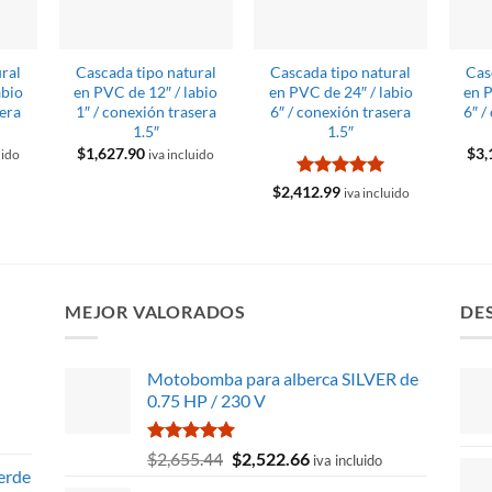
ural
Cascada tipo natural
Cascada tipo natural
Cas
abio
en PVC de 12″ / labio
en PVC de 24″ / labio
en P
sera
1″ / conexión trasera
6″ / conexión trasera
6″ /
1.5″
1.5″
$
1,627.90
$
3,
uido
iva incluido
Valorado
$
2,412.99
iva incluido
con
5
de 5
MEJOR VALORADOS
DE
Motobomba para alberca SILVER de
0.75 HP / 230 V
Valorado
El
El
$
2,655.44
$
2,522.66
iva incluido
con
5.00
erde
precio
precio
de 5