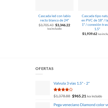
Cascada led con labio
Cascada tipo nat
recto blanco de 24″
en PVC de 18″ / l
1″ / conexión tra
El
El
$
3,705.43
$
3,346.22
precio
precio
1.5″
iva incluido
original
actual
$
1,939.62
iva incl
era:
es:
$3,705.43.
$3,346.22.
OFERTAS
Valvula 3 vías 1.5" - 2"
Valorado
El
El
$
1,378.88
$
965.21
iva incluido
con
4.00
precio
precio
de 5
Pega veneciano Diamond color v
original
actual