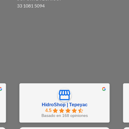
33 1081 5094
HidroShop | Tepeyac
4.5
Basado en 168 opiniones