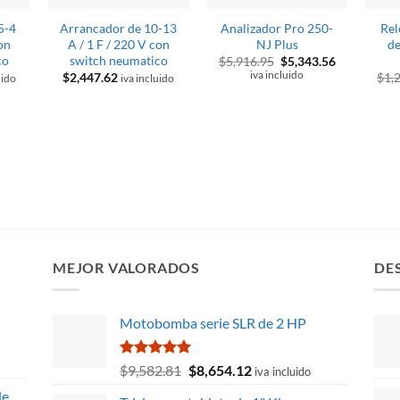
5-4
Arrancador de 10-13
Analizador Pro 250-
Rel
con
A / 1 F / 220 V con
NJ Plus
de
co
switch neumatico
El
El
$
5,916.95
$
5,343.56
precio
precio
iva incluido
$
2,447.62
$
1,
uido
iva incluido
original
actual
era:
es:
$5,916.95.
$5,343.56.
MEJOR VALORADOS
DE
Motobomba serie SLR de 2 HP
Valorado
El
El
$
9,582.81
$
8,654.12
iva incluido
con
5.00
precio
precio
de
de 5