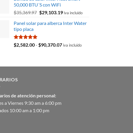
original
actual
50,000 BTU´S con WiFi
era:
es:
El
El
$
35,369.97
$
29,103.19
$8,715.78.
$3,027.59.
iva incluido
precio
precio
Panel solar para alberca Inter Water
original
actual
tipo placa
era:
es:
$35,369.97.
$29,103.19.
Valorado
Rango
$
2,582.00
-
$
90,370.07
iva incluido
con
5.00
de
de 5
precios:
desde
$2,582.00
hasta
RARIOS
$90,370.07
arios de atención personal:
s a Viernes 9:30 am a 6:00 pm
ados 10:00 am a 1:00 pm