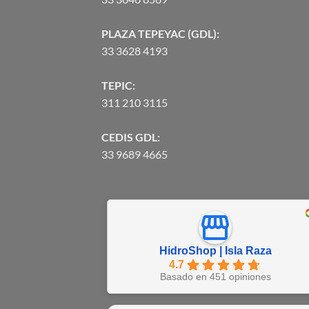
PLAZA TEPEYAC (GDL):
33 3628 4193
TEPIC:
311 210 3115
CEDIS GDL:
33 9689 4665
HidroShop | Isla Raza
4.7
Basado en 451 opiniones