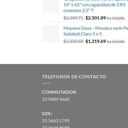
original
actual
14" x 65" con capacidad de 3 ft3
era:
es:
conexion 2.5" T
$11.16.
$10.34.
El
El
$
3,349.71
$
2,501.89
iva incluido
precio
precio
Hispano Glass - Mosaico serie Pe
original
actual
Sukabali Claro 5 x 5
era:
es:
El
El
$
1,350.68
$
1,219.69
$3,349.71.
$2,501.89.
iva incluido
precio
precio
original
actual
era:
es:
$1,350.68.
$1,219.69.
TELEFONOS DE CONTACTO
CONMUTADOR:
33 9689 4660
GDL:
33 3663 2790
33 3646 8589