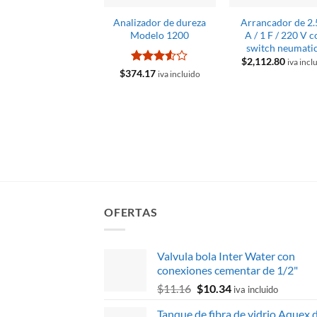
Analizador de dureza
Arrancador de 2.
Modelo 1200
A / 1 F / 220 V 
switch neumati
$
2,112.80
iva incl
Valorado
$
374.17
iva incluido
con
3.5
de 5
OFERTAS
Valvula bola Inter Water con
conexiones cementar de 1/2"
El
El
$
11.16
$
10.34
iva incluido
precio
precio
Tanque de fibra de vidrio Aquex 