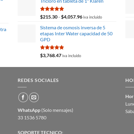
Tricloro en tableta de 1" Klaren
original
actual
era:
es:
$9,582.81.
$8,654.12.
Valorado
Rango
$
215.30
-
$
4,057.96
iva incluido
con
5.00
de
de 5
Sistema de osmosis inversa de 5
precios:
tra
etapas Inter Water capacidad de 50
desde
GPD
$215.30
hasta
$4,057.96
Valorado
$
3,768.47
iva incluido
con
5.00
de 5
REDES SOCIALES
HO
Hor
Lune
WhatsApp
(Solo mensajes)
Sáb
33 1536 5780
SOPORTE TECNICO: