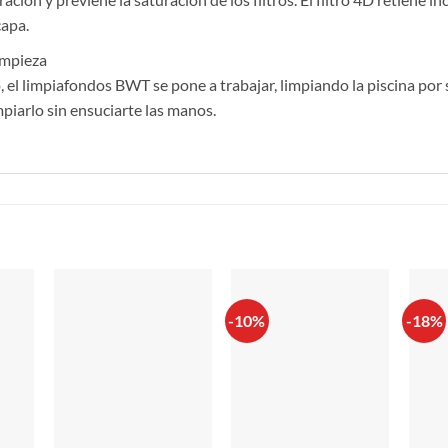
capa.
impieza
, el limpiafondos BWT se pone a trabajar, limpiando la piscina por 
impiarlo sin ensuciarte las manos.
S
-10%
-18%