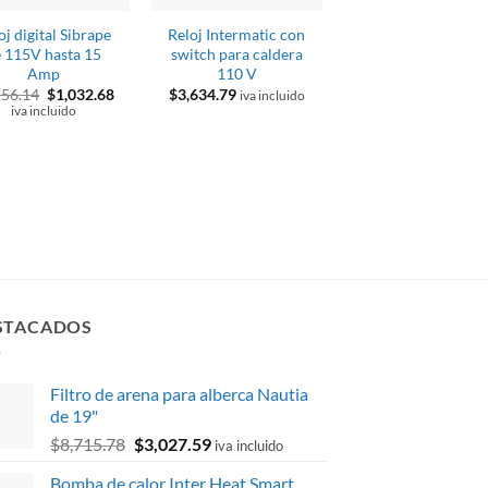
oj digital Sibrape
Reloj Intermatic con
Sistema de contro
 115V hasta 15
switch para caldera
Solartouch
Amp
110 V
El
El
256.14
$
1,032.68
$
3,634.79
iva incluido
precio
precio
Valorado
iva incluido
$
15,940.81
original
actual
El
El
$
13,379.53
con
5
de 5
iva inclu
era:
es:
precio
precio
$1,256.14.
$1,032.68.
original
actual
era:
es:
$15,940.81.
$13,379
STACADOS
Filtro de arena para alberca Nautia
de 19"
El
El
$
8,715.78
$
3,027.59
iva incluido
precio
precio
Bomba de calor Inter Heat Smart