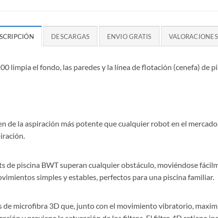
SCRIPCIÓN
DESCARGAS
ENVIO GRATIS
VALORACIONES 
impia el fondo, las paredes y la línea de flotación (cenefa) de pi
de la aspiración más potente que cualquier robot en el mercado. 
iración.
ts de piscina BWT superan cualquier obstáculo, moviéndose fácilm
Movimientos simples y estables, perfectos para una piscina familiar.
os de microfibra 3D que, junto con el movimiento vibratorio, maxim
ración y previene la saturación de los filtros. El filtro 4D retiene 