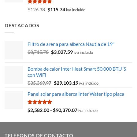
$60,933.22.
$53,051.90.
Valorado
El
El
$
126.38
$
115.74
iva incluido
con
5.00
precio
precio
de 5
original
actual
DESTACADOS
era:
es:
$126.38.
$115.74.
Filtro de arena para alberca Nautia de 19"
El
El
$
8,715.78
$
3,027.59
iva incluido
precio
precio
original
actual
Bomba de calor Inter Heat Smart 50,000 BTU´S
era:
es:
con WiFi
$8,715.78.
$3,027.59.
El
El
$
35,369.97
$
29,103.19
iva incluido
precio
precio
Panel solar para alberca Inter Water tipo placa
original
actual
era:
es:
$35,369.97.
$29,103.19.
Valorado
Rango
$
2,582.00
-
$
90,370.07
iva incluido
con
5.00
de
de 5
precios:
desde
TELEFONOS DE CONTACTO
$2,582.00