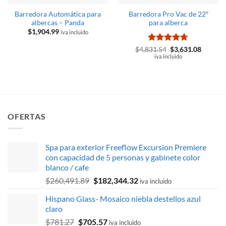
Barredora Automática para
Barredora Pro Vac de 22″
albercas – Panda
para alberca
$
1,904.99
iva incluido
Valorado
El
El
$
4,831.54
$
3,631.08
precio
precio
con
iva incluido
4.67
original
actual
de 5
era:
es:
$4,831.54.
$3,631.
OFERTAS
Spa para exterior Freeflow Excursion Premiere
con capacidad de 5 personas y gabinete color
blanco / cafe
El
El
$
260,491.89
$
182,344.32
iva incluido
precio
precio
Hispano Glass- Mosaico niebla destellos azul
original
actual
claro
era:
es:
El
El
$
781.27
$
705.57
$260,491.89.
$182,344.32.
iva incluido