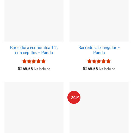
Barredora económica 14″,
Barredora triangular –
con cepillos – Panda
Panda
Valorado
Valorado
$
265.55
$
265.55
iva incluido
iva incluido
con
4.8
de
con
5
de 5
5
-24%