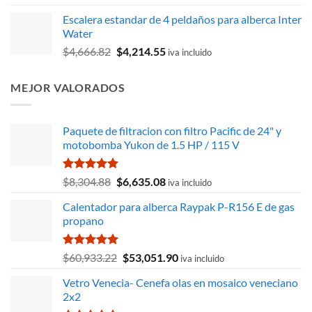
precio
precio
Escalera estandar de 4 peldaños para alberca Inter
original
actual
Water
era:
es:
El
El
$
4,666.82
$
4,214.55
$781.27.
$705.57.
iva incluido
precio
precio
original
actual
MEJOR VALORADOS
era:
es:
$4,666.82.
$4,214.55.
Paquete de filtracion con filtro Pacific de 24" y
motobomba Yukon de 1.5 HP / 115 V
Valorado
El
El
$
8,304.88
$
6,635.08
iva incluido
con
5.00
precio
precio
de 5
Calentador para alberca Raypak P-R156 E de gas
original
actual
propano
era:
es:
$8,304.88.
$6,635.08.
Valorado
El
El
$
60,933.22
$
53,051.90
iva incluido
con
5.00
precio
precio
de 5
Vetro Venecia- Cenefa olas en mosaico veneciano
original
actual
2x2
era:
es: