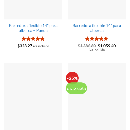
Barredora flexible 14″ para
Barredora flexible 14″ para
alberca – Panda
alberca
Valorado
Valorado
El
El
$
323.27
$
1,386.80
$
1,059.40
iva incluido
precio
precio
con
4.83
con
iva incluido
4.67
original
actual
de 5
de 5
era:
es:
$1,386.80.
$1,059.
-25%
Envío gratis