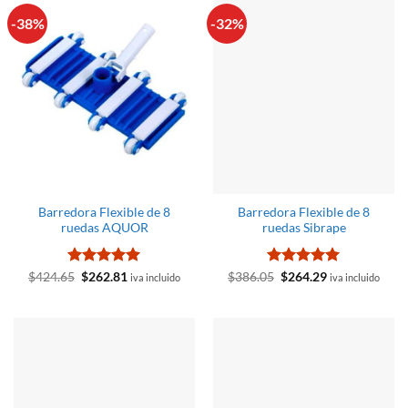
-38%
-32%
Barredora Flexible de 8
Barredora Flexible de 8
ruedas AQUOR
ruedas Sibrape
Valorado
El
El
Valorado
El
El
$
424.65
$
262.81
$
386.05
$
264.29
iva incluido
iva incluido
precio
precio
precio
precio
con
5
de 5
con
5
de 5
original
actual
original
actual
era:
es:
era:
es:
$424.65.
$262.81.
$386.05.
$264.29.