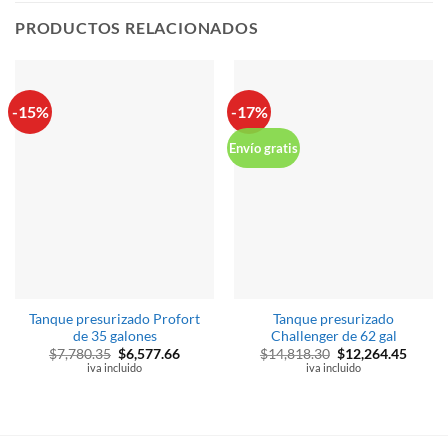
PRODUCTOS RELACIONADOS
-15%
-17%
Envío gratis
Tanque presurizado Profort
Tanque presurizado
de 35 galones
Challenger de 62 gal
El
El
El
El
$
7,780.35
$
6,577.66
$
14,818.30
$
12,264.45
precio
precio
precio
precio
iva incluido
iva incluido
original
actual
original
actual
era:
es:
era:
es:
$7,780.35.
$6,577.66.
$14,818.30.
$12,26