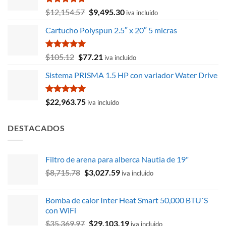
Valorado
El
El
$
12,154.57
$
9,495.30
iva incluido
con
5.00
precio
precio
de 5
Cartucho Polyspun 2.5″ x 20″ 5 micras
original
actual
era:
es:
$12,154.57.
$9,495.30.
Valorado
El
El
$
105.12
$
77.21
iva incluido
con
5.00
precio
precio
de 5
Sistema PRISMA 1.5 HP con variador Water Drive
original
actual
era:
es:
$105.12.
$77.21.
Valorado
$
22,963.75
iva incluido
con
5.00
de 5
DESTACADOS
Filtro de arena para alberca Nautia de 19"
El
El
$
8,715.78
$
3,027.59
iva incluido
precio
precio
original
actual
Bomba de calor Inter Heat Smart 50,000 BTU´S
era:
es:
con WiFi
$8,715.78.
$3,027.59.
El
El
$
35,369.97
$
29,103.19
iva incluido