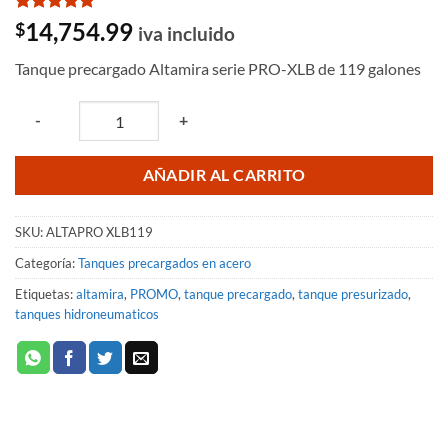
Valorado
3
14,754.99
$
iva incluido
con
5
de 5
en base a
Tanque precargado Altamira serie PRO-XLB de 119 galones
valoraciones
de clientes
Quantity
-
+
AÑADIR AL CARRITO
SKU:
ALTAPRO XLB119
Categoría:
Tanques precargados en acero
Etiquetas:
altamira
,
PROMO
,
tanque precargado
,
tanque presurizado
,
tanques hidroneumaticos