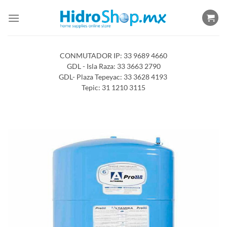
Saltar
al
contenido
CONMUTADOR IP: 33 9689 4660
GDL - Isla Raza: 33 3663 2790
GDL- Plaza Tepeyac: 33 3628 4193
Tepic: 31 1210 3115