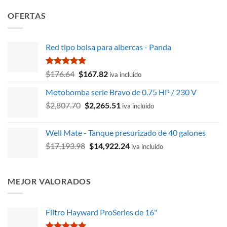
OFERTAS
Red tipo bolsa para albercas - Panda
Valorado
El
El
$
176.64
$
167.82
iva incluido
con
4.83
precio
precio
de 5
Motobomba serie Bravo de 0.75 HP / 230 V
original
actual
El
El
$
2,807.70
era:
$
2,265.51
es:
iva incluido
precio
precio
$176.64.
$167.82.
original
actual
Well Mate - Tanque presurizado de 40 galones
era:
es:
El
El
$
17,193.98
$
14,922.24
$2,807.70.
$2,265.51.
iva incluido
precio
precio
original
actual
era:
es:
MEJOR VALORADOS
$17,193.98.
$14,922.24.
Filtro Hayward ProSeries de 16"