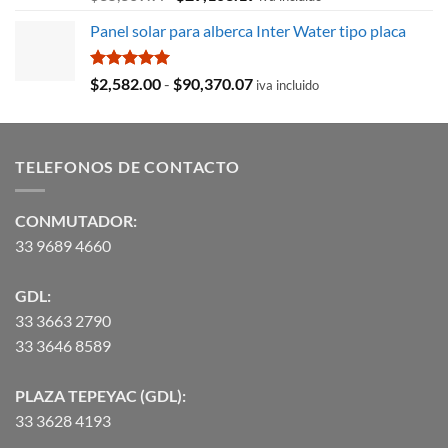
precio
precio
Panel solar para alberca Inter Water tipo placa
original
actual
era:
es:
$35,369.97.
$29,103.19.
Valorado
Rango
$
2,582.00
-
$
90,370.07
iva incluido
con
5.00
de
de 5
precios:
desde
TELEFONOS DE CONTACTO
$2,582.00
hasta
$90,370.07
CONMUTADOR:
33 9689 4660
GDL:
33 3663 2790
33 3646 8589
PLAZA TEPEYAC (GDL):
33 3628 4193