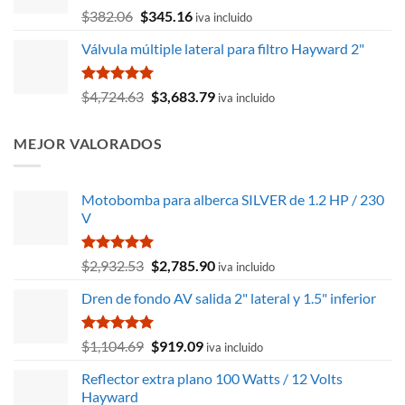
$424.65.
$262.81.
Valorado
El
El
$
382.06
$
345.16
iva incluido
con
4.67
precio
precio
de 5
Válvula múltiple lateral para filtro Hayward 2"
original
actual
era:
es:
$382.06.
$345.16.
Valorado
El
El
$
4,724.63
$
3,683.79
iva incluido
con
5.00
precio
precio
de 5
original
actual
MEJOR VALORADOS
era:
es:
$4,724.63.
$3,683.79.
Motobomba para alberca SILVER de 1.2 HP / 230
V
Valorado
El
El
$
2,932.53
$
2,785.90
iva incluido
con
5.00
precio
precio
de 5
Dren de fondo AV salida 2" lateral y 1.5" inferior
original
actual
era:
es:
$2,932.53.
$2,785.90.
Valorado
El
El
$
1,104.69
$
919.09
iva incluido
con
5.00
precio
precio
de 5
Reflector extra plano 100 Watts / 12 Volts
original
actual
Hayward
era:
es: