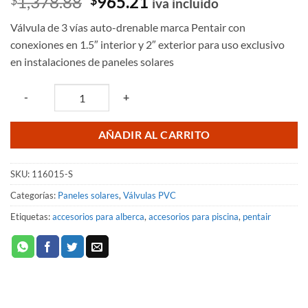
El
El
1,378.88
965.21
iva incluido
con
5
de 5
precio
precio
en base a
Válvula de 3 vías auto-drenable marca Pentair con
valoración
original
actual
de un
conexiones en 1.5″ interior y 2″ exterior para uso exclusivo
era:
es:
cliente
en instalaciones de paneles solares
$1,378.88.
$965.21.
Quantity
-
+
AÑADIR AL CARRITO
SKU:
116015-S
Categorías:
Paneles solares
,
Válvulas PVC
Etiquetas:
accesorios para alberca
,
accesorios para piscina
,
pentair