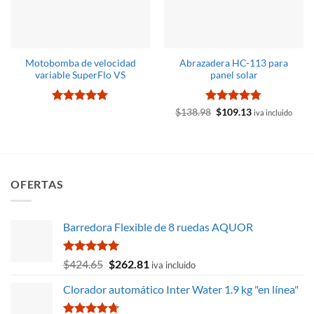
Motobomba de velocidad
Abrazadera HC-113 para
variable SuperFlo VS
panel solar
Valorado
Valorado
El
El
$
138.98
$
109.13
iva incluido
precio
precio
con
5
de 5
con
4.77
original
actual
de 5
era:
es:
$138.98.
$109.13.
OFERTAS
Barredora Flexible de 8 ruedas AQUOR
Valorado
El
El
$
424.65
$
262.81
iva incluido
con
5.00
precio
precio
de 5
Clorador automático Inter Water 1.9 kg "en línea"
original
actual
era:
es: