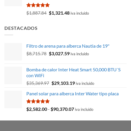
$1,104.69.
$919.09.
Valorado
El
El
$
1,887.84
$
1,321.48
iva incluido
con
5.00
precio
precio
de 5
original
actual
DESTACADOS
era:
es:
$1,887.84.
$1,321.48.
Filtro de arena para alberca Nautia de 19"
El
El
$
8,715.78
$
3,027.59
iva incluido
precio
precio
original
actual
Bomba de calor Inter Heat Smart 50,000 BTU´S
era:
es:
con WiFi
$8,715.78.
$3,027.59.
El
El
$
35,369.97
$
29,103.19
iva incluido
precio
precio
Panel solar para alberca Inter Water tipo placa
original
actual
era:
es:
$35,369.97.
$29,103.19.
Valorado
Rango
$
2,582.00
-
$
90,370.07
iva incluido
con
5.00
de
de 5
precios:
desde