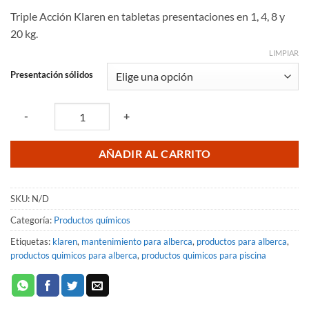
de
en base a
Triple Acción Klaren en tabletas presentaciones en 1, 4, 8 y
valoraciones
precios:
de clientes
20 kg.
desde
$163.33
LIMPIAR
hasta
Presentación sólidos
$2,838.94
Quantity
-
+
AÑADIR AL CARRITO
SKU:
N/D
Categoría:
Productos químicos
Etiquetas:
klaren
,
mantenimiento para alberca
,
productos para alberca
,
productos quimicos para alberca
,
productos quimicos para piscina