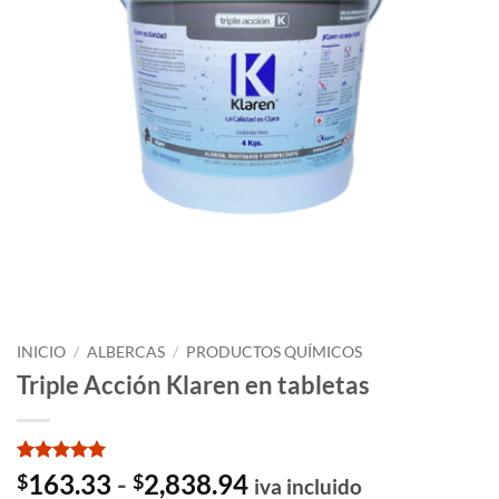
INICIO
/
ALBERCAS
/
PRODUCTOS QUÍMICOS
Triple Acción Klaren en tabletas
Valorado
4
Rango
163.33
-
2,838.94
$
$
iva incluido
con
5
de 5