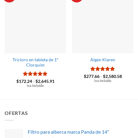
Tricloro en tableta de 1″
Algen Klaren
Clorquim
Valorado
Rango
$
277.66
-
$
2,580.58
de
con
iva incluido
5
de 5
Valorado
Rango
$
172.24
-
$
2,645.91
precios:
de
con
iva incluido
5
de 5
desde
precios:
$277.66
desde
hasta
$172.24
$2,580.
hasta
$2,645.91
OFERTAS
Filtro para alberca marca Panda de 14"