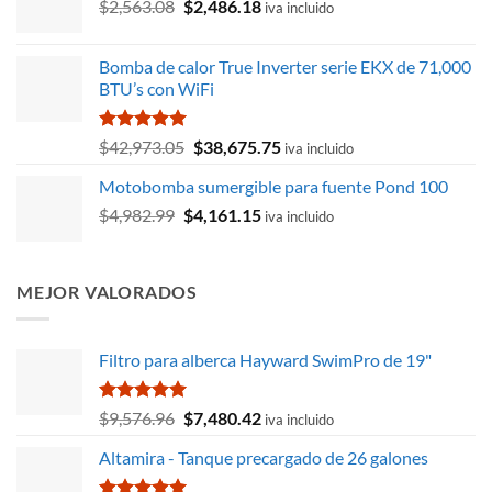
El
El
$
2,563.08
$
2,486.18
iva incluido
precio
precio
original
actual
Bomba de calor True Inverter serie EKX de 71,000
era:
es:
BTU’s con WiFi
$2,563.08.
$2,486.18.
Valorado
El
El
$
42,973.05
$
38,675.75
iva incluido
con
5.00
precio
precio
de 5
Motobomba sumergible para fuente Pond 100
original
actual
El
El
$
4,982.99
$
era:
4,161.15
es:
iva incluido
precio
precio
$42,973.05.
$38,675.75.
original
actual
era:
es:
MEJOR VALORADOS
$4,982.99.
$4,161.15.
Filtro para alberca Hayward SwimPro de 19"
Valorado
El
El
$
9,576.96
$
7,480.42
iva incluido
con
5.00
precio
precio
de 5
Altamira - Tanque precargado de 26 galones
original
actual
era:
es: