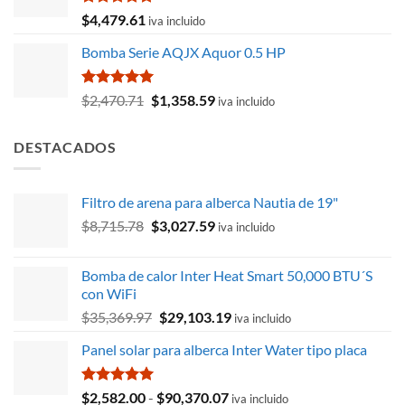
$9,576.96.
$7,480.42.
Valorado
$
4,479.61
iva incluido
con
5.00
de 5
Bomba Serie AQJX Aquor 0.5 HP
Valorado
El
El
$
2,470.71
$
1,358.59
iva incluido
con
5.00
precio
precio
de 5
original
actual
DESTACADOS
era:
es:
$2,470.71.
$1,358.59.
Filtro de arena para alberca Nautia de 19"
El
El
$
8,715.78
$
3,027.59
iva incluido
precio
precio
original
actual
Bomba de calor Inter Heat Smart 50,000 BTU´S
era:
es:
con WiFi
$8,715.78.
$3,027.59.
El
El
$
35,369.97
$
29,103.19
iva incluido
precio
precio
Panel solar para alberca Inter Water tipo placa
original
actual
era:
es:
$35,369.97.
$29,103.19.
Valorado
Rango
$
2,582.00
-
$
90,370.07
iva incluido