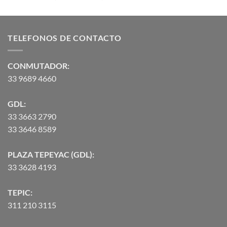
con
5.00
de
de 5
precios:
desde
TELEFONOS DE CONTACTO
$2,582.00
hasta
$90,370.07
CONMUTADOR:
33 9689 4660
GDL:
33 3663 2790
33 3646 8589
PLAZA TEPEYAC (GDL):
33 3628 4193
TEPIC:
311 210 3115