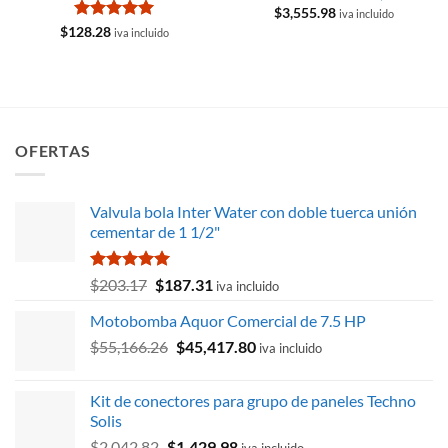
$
3,555.98
iva incluido
Valorado
$
128.28
iva incluido
con
5
de 5
OFERTAS
Valvula bola Inter Water con doble tuerca unión
cementar de 1 1/2"
Valorado
El
El
$
203.17
$
187.31
iva incluido
con
5.00
precio
precio
de 5
Motobomba Aquor Comercial de 7.5 HP
original
actual
El
El
$
55,166.26
era:
$
45,417.80
es:
iva incluido
precio
precio
$203.17.
$187.31.
original
actual
Kit de conectores para grupo de paneles Techno
era:
es:
Solis
$55,166.26.
$45,417.80.
El
El
$
2,042.82
$
1,429.98