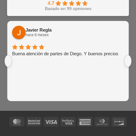
4.7
Basado en 99 opiniones
Javier Regla
hace 6 meses
Buena atención de partes de Diego. Y buenos precios
MasterCard
MasterCard
Visa
Visa
American
Dinners
Disco
2
2
Express
Club