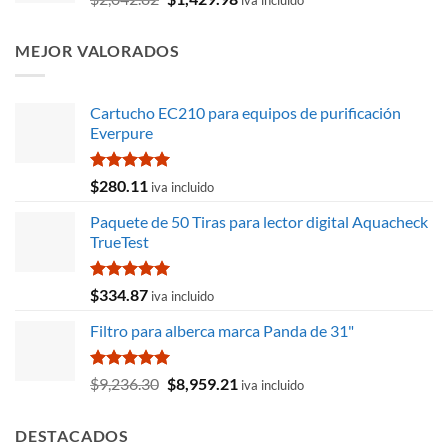
iva incluido
precio
precio
original
actual
MEJOR VALORADOS
era:
es:
$2,042.82.
$1,429.98.
Cartucho EC210 para equipos de purificación
Everpure
Valorado
$
280.11
iva incluido
con
5.00
de 5
Paquete de 50 Tiras para lector digital Aquacheck
TrueTest
Valorado
$
334.87
iva incluido
con
5.00
de 5
Filtro para alberca marca Panda de 31"
Valorado
El
El
$
9,236.30
$
8,959.21
iva incluido
con
5.00
precio
precio
de 5
original
actual
DESTACADOS
era:
es: