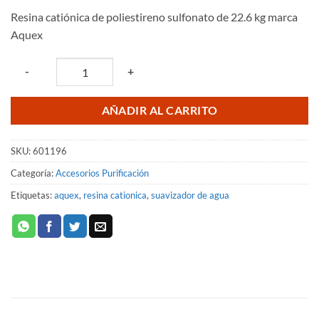
precio
precio
en base a
Resina catiónica de poliestireno sulfonato de 22.6 kg marca
valoración
original
actual
de un
Aquex
era:
es:
cliente
$1,853.03.
$1,217.54.
Quantity
-
+
AÑADIR AL CARRITO
SKU:
601196
Categoría:
Accesorios Purificación
Etiquetas:
aquex
,
resina cationica
,
suavizador de agua