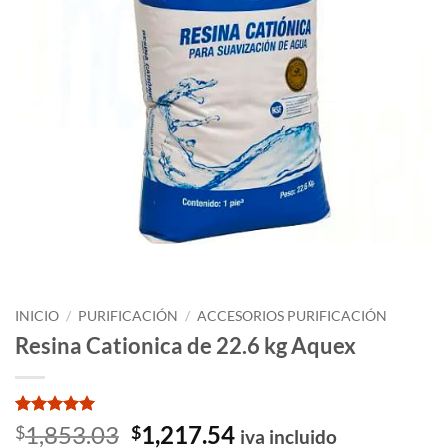
INICIO
/
PURIFICACIÓN
/
ACCESORIOS PURIFICACIÓN
Resina Cationica de 22.6 kg Aquex
Valorado
1
El
El
1,853.03
1,217.54
$
$
iva incluido
con
5
de 5