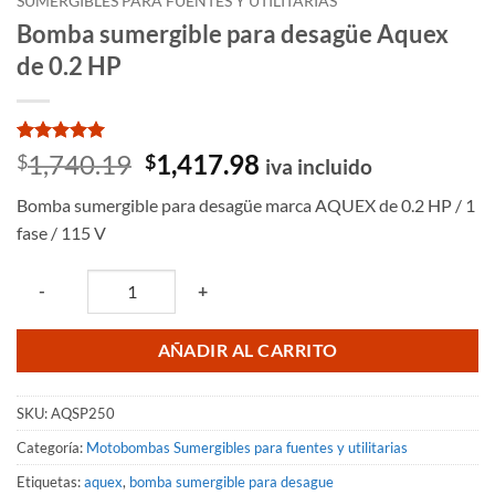
SUMERGIBLES PARA FUENTES Y UTILITARIAS
Bomba sumergible para desagüe Aquex
de 0.2 HP
Valorado
1
El
El
1,740.19
1,417.98
$
$
iva incluido
con
5
de 5
precio
precio
en base a
Bomba sumergible para desagüe marca AQUEX de 0.2 HP / 1
valoración
original
actual
de un
fase / 115 V
era:
es:
cliente
$1,740.19.
$1,417.98.
Quantity
-
+
AÑADIR AL CARRITO
SKU:
AQSP250
Categoría:
Motobombas Sumergibles para fuentes y utilitarias
Etiquetas:
aquex
,
bomba sumergible para desague