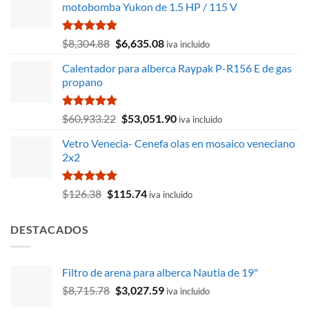
motobomba Yukon de 1.5 HP / 115 V
Valorado
El
El
$
8,304.88
$
6,635.08
iva incluido
con
5.00
precio
precio
de 5
Calentador para alberca Raypak P-R156 E de gas
original
actual
propano
era:
es:
$8,304.88.
$6,635.08.
Valorado
El
El
$
60,933.22
$
53,051.90
iva incluido
con
5.00
precio
precio
de 5
Vetro Venecia- Cenefa olas en mosaico veneciano
original
actual
2x2
era:
es:
$60,933.22.
$53,051.90.
Valorado
El
El
$
126.38
$
115.74
iva incluido
con
5.00
precio
precio
de 5
original
actual
DESTACADOS
era:
es:
$126.38.
$115.74.
Filtro de arena para alberca Nautia de 19"
El
El
$
8,715.78
$
3,027.59
iva incluido
precio
precio