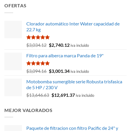
OFERTAS
Clorador automático Inter Water capacidad de
22.7 kg
Valorado
El
El
$
3,034.12
$
2,740.12
iva incluido
con
5.00
precio
precio
de 5
Filtro para alberca marca Panda de 19"
original
actual
era:
es:
$3,034.12.
$2,740.12.
Valorado
El
El
$
3,094.16
$
3,001.34
iva incluido
con
5.00
precio
precio
de 5
Motobomba sumergible serie Robusta trisfasica
original
actual
de 5 HP / 230 V
era:
es:
El
El
$
13,646.63
$
12,691.37
$3,094.16.
$3,001.34.
iva incluido
precio
precio
original
actual
MEJOR VALORADOS
era:
es:
$13,646.63.
$12,691.37.
Paquete de filtracion con filtro Pacific de 24" y