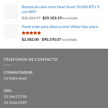
original
actual
Bomba de calor Inter Heat Smart 50,000 BTU´S
era:
es:
con WiFi
$8,715.78.
$3,027.59.
El
El
$
35,369.97
$
29,103.19
iva incluido
precio
precio
Panel solar para alberca Inter Water tipo placa
original
actual
era:
es:
$35,369.97.
$29,103.19.
Valorado
Rango
$
2,582.00
-
$
90,370.07
iva incluido
con
5.00
de
de 5
precios:
desde
TELEFONOS DE CONTACTO
$2,582.00
hasta
$90,370.07
CONMUTADOR:
33 9689 4660
GDL:
33 3663 2790
33 3646 8589