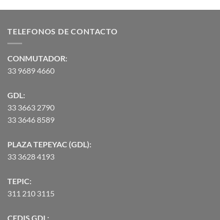
de
de 5
precios:
desde
TELEFONOS DE CONTACTO
$2,582.00
hasta
$90,370.07
CONMUTADOR:
33 9689 4660
GDL:
33 3663 2790
33 3646 8589
PLAZA TEPEYAC (GDL):
33 3628 4193
TEPIC:
311 210 3115
CEDIS GDL: