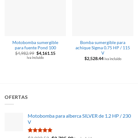
Motobomba sumergible
Bomba sumergible para
para fuente Pond 100
achique Sigma 0.75 HP / 115
V
El
El
$
4,982.99
$
4,161.15
precio
precio
iva incluido
$
2,528.44
iva incluido
original
actual
era:
es:
$4,982.99.
$4,161.15.
OFERTAS
Motobomba para alberca SILVER de 1.2 HP / 230
V
Valorado
El
El