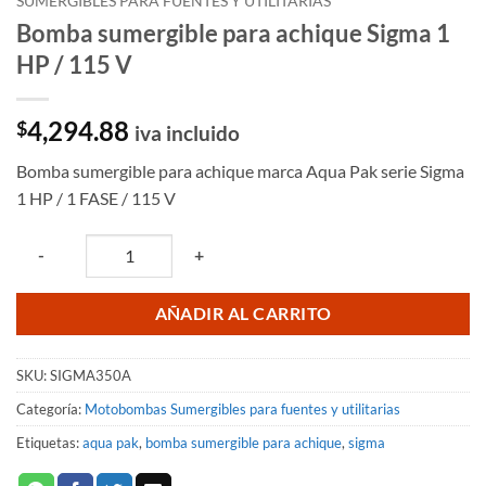
SUMERGIBLES PARA FUENTES Y UTILITARIAS
Bomba sumergible para achique Sigma 1
HP / 115 V
4,294.88
$
iva incluido
Bomba sumergible para achique marca Aqua Pak serie Sigma
1 HP / 1 FASE / 115 V
Quantity
-
+
AÑADIR AL CARRITO
SKU:
SIGMA350A
Categoría:
Motobombas Sumergibles para fuentes y utilitarias
Etiquetas:
aqua pak
,
bomba sumergible para achique
,
sigma