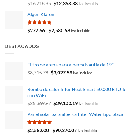
Valorado
El
El
$
16,718.85
$
12,368.38
iva incluido
con
5.00
precio
precio
de 5
Algen Klaren
original
actual
era:
es:
$16,718.85.
$12,368.38.
Valorado
Rango
$
277.66
-
$
2,580.58
iva incluido
con
5.00
de
de 5
precios:
DESTACADOS
desde
$277.66
hasta
Filtro de arena para alberca Nautia de 19"
$2,580.58
El
El
$
8,715.78
$
3,027.59
iva incluido
precio
precio
original
actual
Bomba de calor Inter Heat Smart 50,000 BTU´S
era:
es:
con WiFi
$8,715.78.
$3,027.59.
El
El
$
35,369.97
$
29,103.19
iva incluido
precio
precio
Panel solar para alberca Inter Water tipo placa
original
actual
era:
es:
$35,369.97.
$29,103.19.
Valorado
Rango
$
2,582.00
-
$
90,370.07
iva incluido
con
5.00