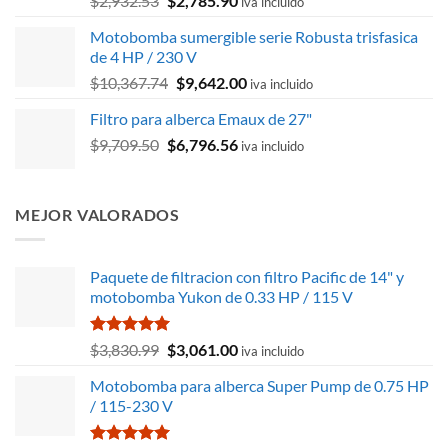
$
2,932.53
$
2,785.90
iva incluido
con
5.00
precio
precio
de 5
Motobomba sumergible serie Robusta trisfasica
original
actual
de 4 HP / 230 V
era:
es:
El
El
$
10,367.74
$
9,642.00
$2,932.53.
$2,785.90.
iva incluido
precio
precio
Filtro para alberca Emaux de 27"
original
actual
El
El
$
9,709.50
$
era:
6,796.56
es:
iva incluido
precio
precio
$10,367.74.
$9,642.00.
original
actual
era:
es:
MEJOR VALORADOS
$9,709.50.
$6,796.56.
Paquete de filtracion con filtro Pacific de 14" y
motobomba Yukon de 0.33 HP / 115 V
Valorado
El
El
$
3,830.99
$
3,061.00
iva incluido
con
5.00
precio
precio
de 5
Motobomba para alberca Super Pump de 0.75 HP
original
actual
/ 115-230 V
era:
es:
$3,830.99.
$3,061.00.