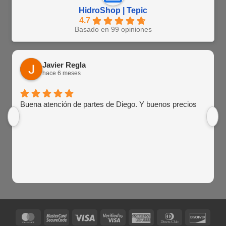
HidroShop | Tepic
4.7
Basado en 99 opiniones
Javier Regla
hace 6 meses
Buena atención de partes de Diego. Y buenos precios
MasterCard
MasterCard
Visa
Visa
American
Dinners
Disco