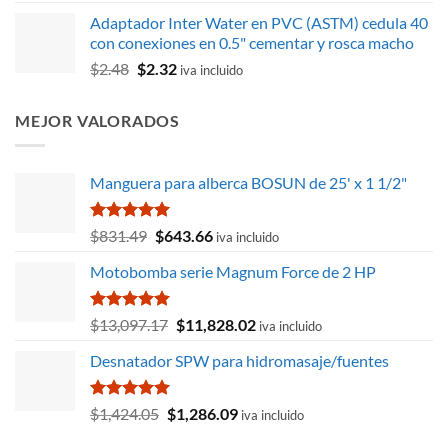
con
4.90
precio
precio
de 5
Adaptador Inter Water en PVC (ASTM) cedula 40
original
actual
con conexiones en 0.5" cementar y rosca macho
era:
es:
El
El
$
2.48
$
2.32
$86.59.
$82.26.
iva incluido
precio
precio
original
actual
MEJOR VALORADOS
era:
es:
$2.48.
$2.32.
Manguera para alberca BOSUN de 25' x 1 1/2"
Valorado
El
El
$
831.49
$
643.66
iva incluido
con
5.00
precio
precio
de 5
Motobomba serie Magnum Force de 2 HP
original
actual
era:
es:
$831.49.
$643.66.
Valorado
El
El
$
13,097.17
$
11,828.02
iva incluido
con
5.00
precio
precio
de 5
Desnatador SPW para hidromasaje/fuentes
original
actual
era:
es:
$13,097.17.
$11,828.02.
Valorado
El
El
$
1,424.05
$
1,286.09
iva incluido
con
5.00
precio
precio
de 5