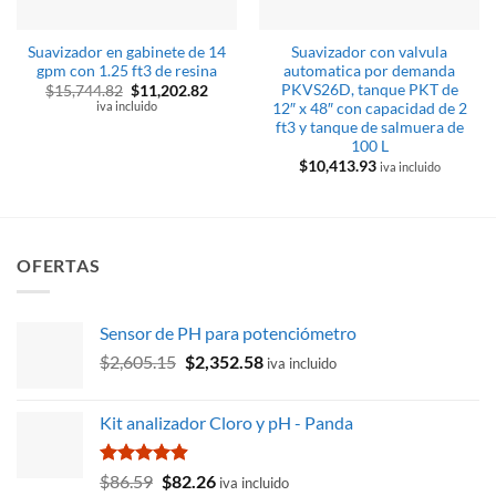
Suavizador en gabinete de 14
Suavizador con valvula
gpm con 1.25 ft3 de resina
automatica por demanda
PKVS26D, tanque PKT de
El
El
$
15,744.82
$
11,202.82
precio
precio
iva incluido
12″ x 48″ con capacidad de 2
original
actual
ft3 y tanque de salmuera de
era:
es:
100 L
$15,744.82.
$11,202.82.
$
10,413.93
iva incluido
OFERTAS
Sensor de PH para potenciómetro
El
El
$
2,605.15
$
2,352.58
iva incluido
precio
precio
original
actual
Kit analizador Cloro y pH - Panda
era:
es:
$2,605.15.
$2,352.58.
Valorado
El
El
$
86.59
$
82.26
iva incluido