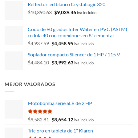
Reflector led blanco CrystaLogic 320
El
El
$
10,390.63
$
9,039.46
iva incluido
precio
precio
original
actual
Codo de 90 grados Inter Water en PVC (ASTM)
era:
es:
cedula 40 con conexiones en 8" cementar
$10,390.63.
$9,039.46.
El
El
$
4,937.59
$
4,458.95
iva incluido
precio
precio
Soplador compacto Silencer de 1 HP / 115 V
original
actual
El
El
$
4,484.10
era:
$
3,992.63
es:
iva incluido
precio
precio
$4,937.59.
$4,458.95.
original
actual
era:
es:
MEJOR VALORADOS
$4,484.10.
$3,992.63.
Motobomba serie SLR de 2 HP
Valorado
El
El
$
9,582.81
$
8,654.12
iva incluido
con
5.00
precio
precio
de 5
Tricloro en tableta de 1" Klaren
original
actual