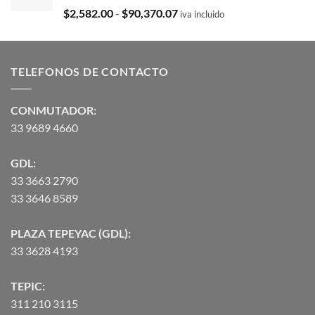
$35,369.97.
$29,103.19.
Valorado
Rango
$
2,582.00
-
$
90,370.07
iva incluido
con
5.00
de
de 5
precios:
desde
TELEFONOS DE CONTACTO
$2,582.00
hasta
$90,370.07
CONMUTADOR:
33 9689 4660
GDL:
33 3663 2790
33 3646 8589
PLAZA TEPEYAC (GDL):
33 3628 4193
TEPIC:
311 210 3115