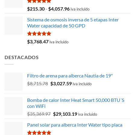
era:
es:
$9,582.81.
$8,654.12.
Valorado
Rango
$
215.30
-
$
4,057.96
iva incluido
con
5.00
de
de 5
Sistema de osmosis inversa de 5 etapas Inter
precios:
Water capacidad de 50 GPD
desde
$215.30
hasta
Valorado
$
3,768.47
iva incluido
con
5.00
$4,057.96
de 5
DESTACADOS
Filtro de arena para alberca Nautia de 19"
El
El
$
8,715.78
$
3,027.59
iva incluido
precio
precio
original
actual
Bomba de calor Inter Heat Smart 50,000 BTU´S
era:
es:
con WiFi
$8,715.78.
$3,027.59.
El
El
$
35,369.97
$
29,103.19
iva incluido
precio
precio
Panel solar para alberca Inter Water tipo placa
original
actual
era:
es: