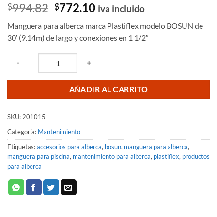
Valorado
6
El
El
994.82
772.10
$
$
iva incluido
con
5
de 5
precio
precio
en base a
Manguera para alberca marca Plastiflex modelo BOSUN de
valoraciones
original
actual
de clientes
30′ (9.14m) de largo y conexiones en 1 1/2″
era:
es:
$994.82.
$772.10.
Quantity
-
+
AÑADIR AL CARRITO
SKU:
201015
Categoría:
Mantenimiento
Etiquetas:
accesorios para alberca
,
bosun
,
manguera para alberca
,
manguera para piscina
,
mantenimiento para alberca
,
plastiflex
,
productos
para alberca