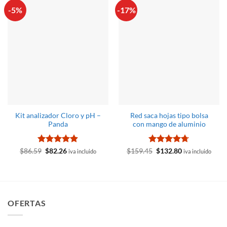
-5%
-17%
Kit analizador Cloro y pH –
Red saca hojas tipo bolsa
Panda
con mango de aluminio
Valorado
El
El
Valorado
El
El
$
86.59
$
82.26
$
159.45
$
132.80
iva incluido
iva incluido
precio
precio
precio
precio
con
4.9
de
con
4.71
original
actual
original
actual
5
de 5
era:
es:
era:
es:
$86.59.
$82.26.
$159.45.
$132.80.
OFERTAS