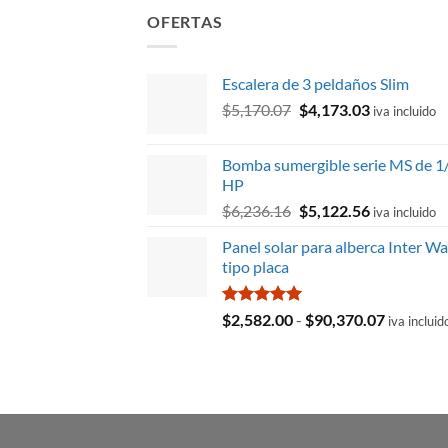
OFERTAS
Escalera de 3 peldaños Slim
El
El
$
5,170.07
$
4,173.03
iva incluido
precio
precio
original
actual
Bomba sumergible serie MS de 1
era:
es:
HP
$5,170.07.
$4,173.03.
El
El
$
6,236.16
$
5,122.56
iva incluido
precio
precio
Panel solar para alberca Inter Wa
original
actual
tipo placa
era:
es:
$6,236.16.
$5,122.56.
Valorado
Rango
$
2,582.00
-
$
90,370.07
iva incluid
con
5.00
de
de 5
precios:
desde
$2,582.0
hasta
$90,370.