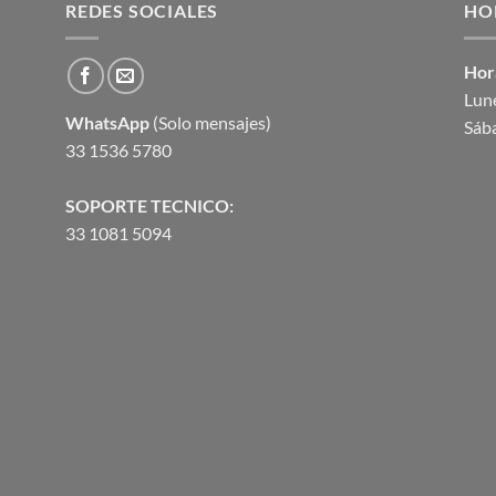
REDES SOCIALES
$1,424.05.
$1,286.09.
HO
Hor
Lune
WhatsApp
(Solo mensajes)
Sáb
33 1536 5780
SOPORTE TECNICO:
33 1081 5094