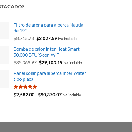
STACADOS
Filtro de arena para alberca Nautia
de 19"
El
El
$
8,715.78
$
3,027.59
iva incluido
precio
precio
Bomba de calor Inter Heat Smart
original
actual
50,000 BTU´S con WiFi
era:
es:
El
El
$
35,369.97
$
29,103.19
$8,715.78.
$3,027.59.
iva incluido
precio
precio
Panel solar para alberca Inter Water
original
actual
tipo placa
era:
es:
$35,369.97.
$29,103.19.
Valorado
Rango
$
2,582.00
-
$
90,370.07
iva incluido
con
5.00
de
de 5
precios:
desde
$2,582.00
hasta
$90,370.07