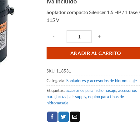
precio
precio
iva incluido
original
actual
Soplador compacto Silencer 1.5 HP / 1 fase 
era:
es:
115 V
$4,911.72.
$4,371.
Quantity
-
+
AÑADIR AL CARRITO
SKU:
118531
Categoría:
Sopladores y accesorios de hidromasaje
Etiquetas:
accesorios para hidromasaje
,
accesorios
para jacuzzi
,
air supply
,
equipo para tinas de
hidromasaje