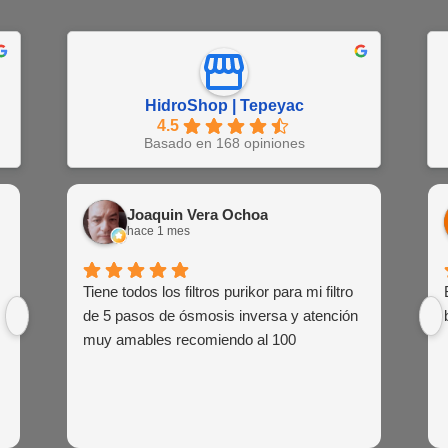
HidroShop | Tepeyac
4.5
Basado en 168 opiniones
Juan Barajas
Joaquin Vera Ochoa
EN
hace 1 semana
hace 1 mes
hac
Buena atención al cliente de las agentes
Tiene todos los filtros purikor para mi filtro
Muy atent
Siemp
de venta
de 5 pasos de ósmosis inversa y atención
siem
muy amables recomiendo al 100