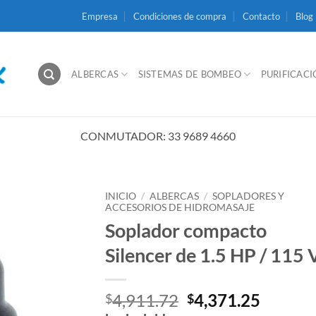
Empresa
Condiciones de compra
Contacto
Blog
ALBERCAS
SISTEMAS DE BOMBEO
PURIFICAC
CONMUTADOR: 33 9689 4660
INICIO
/
ALBERCAS
/
SOPLADORES Y
ACCESORIOS DE HIDROMASAJE
Soplador compacto
Silencer de 1.5 HP / 115 
El
El
4,911.72
4,371.25
$
$