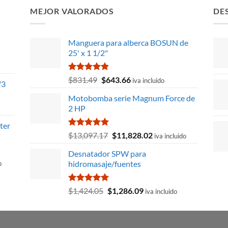
MEJOR VALORADOS
DE
Manguera para alberca BOSUN de
25' x 1 1/2"
Valorado
El
El
$
831.49
$
643.66
iva incluido
/3
con
5.00
precio
precio
de 5
Motobomba serie Magnum Force de
original
actual
2 HP
era:
es:
$831.49.
$643.66.
ter
Valorado
El
El
$
13,097.17
$
11,828.02
iva incluido
con
5.00
precio
precio
de 5
Desnatador SPW para
original
actual
hidromasaje/fuentes
o
era:
es:
$13,097.17.
$11,828.02.
Valorado
El
El
$
1,424.05
$
1,286.09
iva incluido
con
5.00
precio
precio
0
de 5
original
actual
era:
es:
07