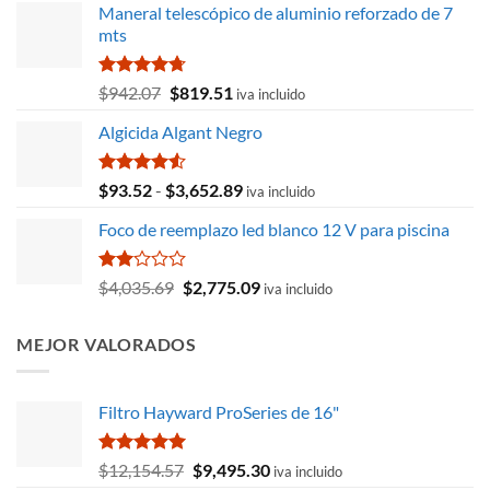
Maneral telescópico de aluminio reforzado de 7
mts
Valorado
El
El
$
942.07
$
819.51
iva incluido
con
4.67
precio
precio
de 5
Algicida Algant Negro
original
actual
era:
es:
$942.07.
$819.51.
Valorado
Rango
$
93.52
-
$
3,652.89
iva incluido
con
4.50
de
de 5
Foco de reemplazo led blanco 12 V para piscina
precios:
desde
$93.52
Valorado
El
El
$
4,035.69
$
2,775.09
iva incluido
con
hasta
precio
precio
2.00
$3,652.89
original
actual
de 5
MEJOR VALORADOS
era:
es:
$4,035.69.
$2,775.09.
Filtro Hayward ProSeries de 16"
Valorado
El
El
$
12,154.57
$
9,495.30
iva incluido
con
5.00