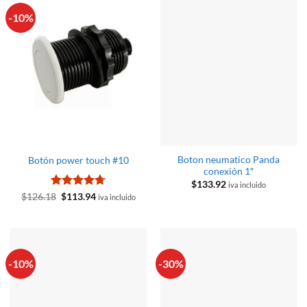
-10%
Boton neumatico Panda
Botón power touch #10
conexión 1″
$
133.92
iva incluido
Valorado
El
El
$
126.18
$
113.94
iva incluido
precio
precio
con
4.67
original
actual
de 5
era:
es:
$126.18.
$113.94.
-10%
-30%