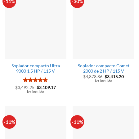
-11%
-30%
Soplador compacto Ultra
Soplador compacto Comet
9000 1.5 HP / 115 V
2000 de 2 HP / 115 V
El
El
$
4,878.86
$
3,415.20
precio
precio
iva incluido
original
actual
Valorado
El
El
$
3,492.25
$
3,109.17
era:
es:
precio
precio
con
iva incluido
5
de 5
$4,878.86.
$3,415.
original
actual
era:
es:
$3,492.25.
$3,109.17.
-11%
-11%