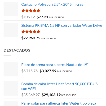
precio
precio
de 5
Cartucho Polyspun 2.5″ x 20″ 5 micras
original
actual
era:
es:
$12,154.57.
$9,495.30.
Valorado
El
El
$
105.12
$
77.21
iva incluido
con
5.00
precio
precio
de 5
Sistema PRISMA 1.5 HP con variador Water Drive
original
actual
era:
es:
$105.12.
$77.21.
Valorado
$
22,963.75
iva incluido
con
5.00
de 5
DESTACADOS
Filtro de arena para alberca Nautia de 19"
El
El
$
8,715.78
$
3,027.59
iva incluido
precio
precio
original
actual
Bomba de calor Inter Heat Smart 50,000 BTU´S
era:
es:
con WiFi
$8,715.78.
$3,027.59.
El
El
$
35,369.97
$
29,103.19
iva incluido
precio
precio
Panel solar para alberca Inter Water tipo placa
original
actual