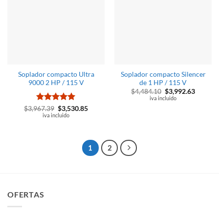
Soplador compacto Ultra
Soplador compacto Silencer
9000 2 HP / 115 V
de 1 HP / 115 V
El
El
$
4,484.10
$
3,992.63
precio
precio
iva incluido
original
actual
Valorado
El
El
$
3,967.39
$
3,530.85
era:
es:
precio
precio
con
iva incluido
5
de 5
$4,484.10.
$3,992.
original
actual
era:
es:
$3,967.39.
$3,530.85.
1
2
OFERTAS