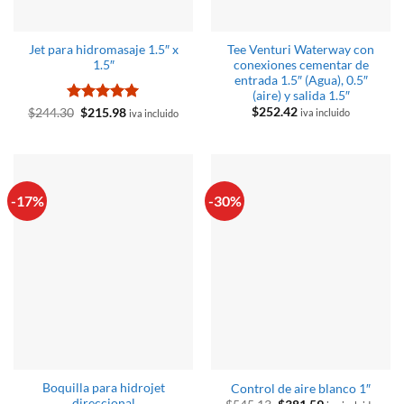
Jet para hidromasaje 1.5″ x
Tee Venturi Waterway con
1.5″
conexiones cementar de
entrada 1.5″ (Agua), 0.5″
(aire) y salida 1.5″
Valorado
El
El
$
252.42
$
244.30
$
215.98
iva incluido
iva incluido
precio
precio
con
5
de 5
original
actual
era:
es:
$244.30.
$215.98.
-17%
-30%
Boquilla para hidrojet
Control de aire blanco 1″
direccional