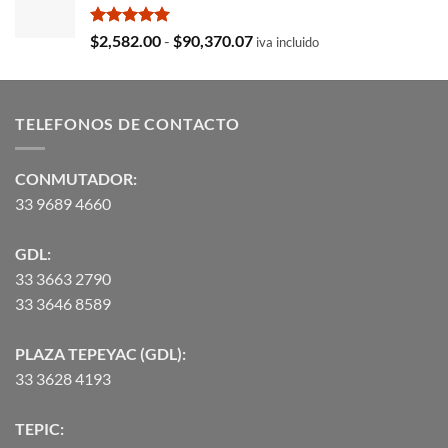
era:
es:
$35,369.97.
$29,103.19.
Valorado
Rango
$
2,582.00
-
$
90,370.07
iva incluido
con
5.00
de
de 5
precios:
desde
TELEFONOS DE CONTACTO
$2,582.00
hasta
$90,370.07
CONMUTADOR:
33 9689 4660
GDL:
33 3663 2790
33 3646 8589
PLAZA TEPEYAC (GDL):
33 3628 4193
TEPIC: