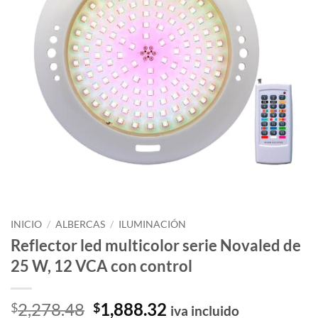
INICIO
/
ALBERCAS
/
ILUMINACIÓN
Reflector led multicolor serie Novaled de
25 W, 12 VCA con control
El
El
2,278.48
1,888.32
$
$
iva incluido