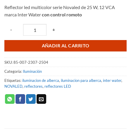
precio
precio
Reflector led multicolor serie Novaled de 25 W, 12 VCA
original
actual
marca Inter Water
con control romoto
era:
es:
$2,278.48.
$1,888.32.
Quantity
-
+
AÑADIR AL CARRITO
SKU:
85-007-2307-2504
Categoría:
Iluminación
Etiquetas:
iluminacion de alberca
,
iluminacion para alberca
,
inter water
,
NOVALED
,
reflectores
,
reflectores LED