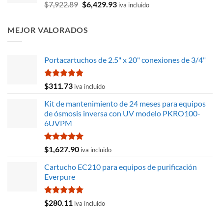
$17,514.34.
$16,288.34.
Valorado
El
El
$
7,922.89
$
6,429.93
iva incluido
con
4.75
precio
precio
de 5
original
actual
MEJOR VALORADOS
era:
es:
$7,922.89.
$6,429.93.
Portacartuchos de 2.5" x 20" conexiones de 3/4"
Valorado
$
311.73
iva incluido
con
5.00
de 5
Kit de mantenimiento de 24 meses para equipos
de ósmosis inversa con UV modelo PKRO100-
6UVPM
Valorado
$
1,627.90
iva incluido
con
5.00
de 5
Cartucho EC210 para equipos de purificación
Everpure
Valorado
$
280.11
iva incluido
con
5.00
de 5