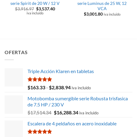
serie Spirit de 20 W / 12 V
serie Luminus de 25 W, 12
VCA
El
El
$
3,916.97
$
3,537.40
precio
precio
iva incluido
$
3,001.80
iva incluido
original
actual
era:
es:
$3,916.97.
$3,537.40.
OFERTAS
Triple Acción Klaren en tabletas
Valorado
Rango
$
163.33
-
$
2,838.94
iva incluido
con
5.00
de
de 5
Motobomba sumergible serie Robusta trisfasica
precios:
de 7.5 HP / 230 V
desde
El
El
$
17,514.34
$
16,288.34
$163.33
iva incluido
precio
precio
hasta
Escalera de 4 peldaños en acero inoxidable
original
actual
$2,838.94
era:
es: