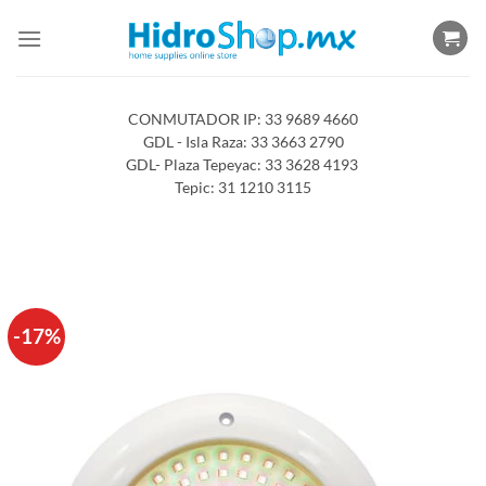
Saltar
al
contenido
CONMUTADOR IP: 33 9689 4660
GDL - Isla Raza: 33 3663 2790
GDL- Plaza Tepeyac: 33 3628 4193
Tepic: 31 1210 3115
-17%