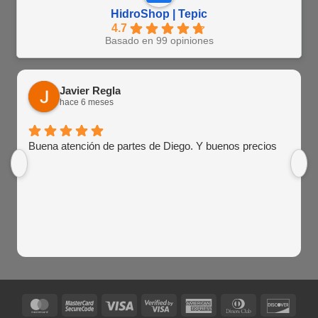
HidroShop | Tepic
4.7
Basado en 99 opiniones
Javier Regla
hace 6 meses
Buena atención de partes de Diego. Y buenos precios
MasterCard
MasterCard
Visa
Visa
American
Dinners
Disco