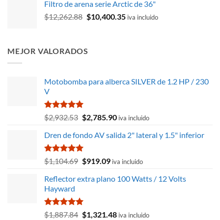
Filtro de arena serie Arctic de 36"
original
actual
El
El
$
12,262.88
era:
$
10,400.35
es:
iva incluido
precio
precio
$26,106.38.
$23,576.47.
original
actual
era:
es:
MEJOR VALORADOS
$12,262.88.
$10,400.35.
Motobomba para alberca SILVER de 1.2 HP / 230
V
Valorado
El
El
$
2,932.53
$
2,785.90
iva incluido
con
5.00
precio
precio
de 5
Dren de fondo AV salida 2" lateral y 1.5" inferior
original
actual
era:
es:
$2,932.53.
$2,785.90.
Valorado
El
El
$
1,104.69
$
919.09
iva incluido
con
5.00
precio
precio
de 5
Reflector extra plano 100 Watts / 12 Volts
original
actual
Hayward
era:
es:
$1,104.69.
$919.09.
Valorado
El
El
$
1,887.84
$
1,321.48
iva incluido