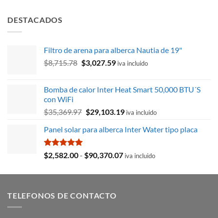
con
5.00
precio
precio
de 5
original
actual
DESTACADOS
era:
es:
$1,887.84.
$1,321.48.
Filtro de arena para alberca Nautia de 19"
El
El
$
8,715.78
$
3,027.59
iva incluido
precio
precio
original
actual
Bomba de calor Inter Heat Smart 50,000 BTU´S
era:
es:
con WiFi
$8,715.78.
$3,027.59.
El
El
$
35,369.97
$
29,103.19
iva incluido
precio
precio
Panel solar para alberca Inter Water tipo placa
original
actual
era:
es:
$35,369.97.
$29,103.19.
Valorado
Rango
$
2,582.00
-
$
90,370.07
iva incluido
con
5.00
de
de 5
precios:
desde
TELEFONOS DE CONTACTO
$2,582.00
hasta
$90,370.07