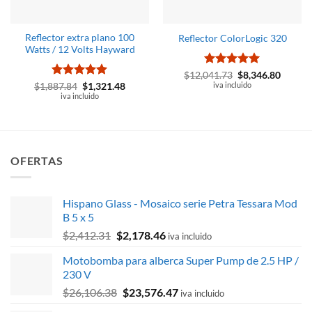
Reflector extra plano 100
Reflector ColorLogic 320
Watts / 12 Volts Hayward
Valorado
El
El
$
12,041.73
$
8,346.80
precio
precio
con
iva incluido
5
de 5
Valorado
El
El
$
1,887.84
$
1,321.48
original
actual
precio
precio
con
iva incluido
5
de 5
era:
es:
original
actual
$12,041.73.
$8,346.
era:
es:
$1,887.84.
$1,321.48.
OFERTAS
Hispano Glass - Mosaico serie Petra Tessara Mod
B 5 x 5
El
El
$
2,412.31
$
2,178.46
iva incluido
precio
precio
Motobomba para alberca Super Pump de 2.5 HP /
original
actual
230 V
era:
es:
El
El
$
26,106.38
$
23,576.47
$2,412.31.
$2,178.46.
iva incluido
precio
precio