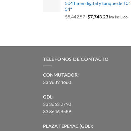
504 timer digital y tanque de 10"
era:
es:
54"
$217.37.
$141.06.
El
El
$
8,442.57
$
7,743.23
iva incluido
precio
precio
original
actual
era:
es:
$8,442.57.
$7,743.23.
TELEFONOS DE CONTACTO
CONMUTADOR:
33 9689 4660
GDL:
33 3663 2790
33 3646 8589
PLAZA TEPEYAC (GDL):