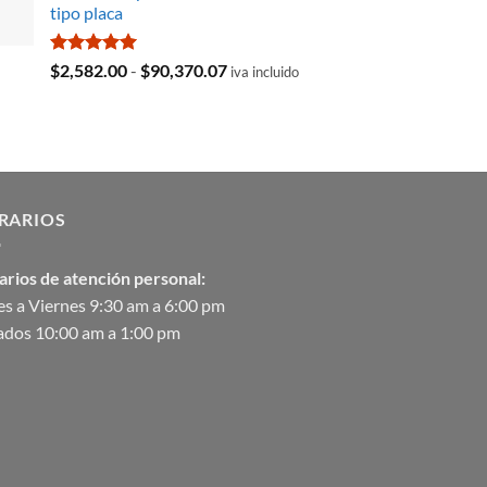
tipo placa
era:
es:
$35,369.97.
$29,103.19.
Valorado
Rango
$
2,582.00
-
$
90,370.07
iva incluido
con
5.00
de
de 5
precios:
desde
$2,582.00
hasta
$90,370.07
RARIOS
arios de atención personal:
s a Viernes 9:30 am a 6:00 pm
ados 10:00 am a 1:00 pm