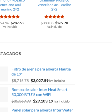
amond- Mosaico
Diamond- Mosaico
Diamond- Mosaic
veneciano azul
veneciano azul caribe
veneciano mezcl
marino 2×2
2×2
Riviera 2×2
Valorado
El
El
Valorado
El
El
Valorado
El
394.96
$
287.68
$
383.08
$
269.70
$
380.11
$
269.7
precio
precio
precio
precio
precio
con
5
de 5
con
5
de 5
con
4.95
iva incluido
iva incluido
iva incluido
original
actual
original
actual
original
de 5
era:
es:
era:
es:
era:
$394.96.
$287.68.
$383.08.
$269.70.
$380.11
STACADOS
Filtro de arena para alberca Nautia
de 19"
El
El
$
8,715.78
$
3,027.59
iva incluido
precio
precio
Bomba de calor Inter Heat Smart
original
actual
50,000 BTU´S con WiFi
era:
es:
El
El
$
35,369.97
$
29,103.19
$8,715.78.
$3,027.59.
iva incluido
precio
precio
Panel solar para alberca Inter Water
original
actual