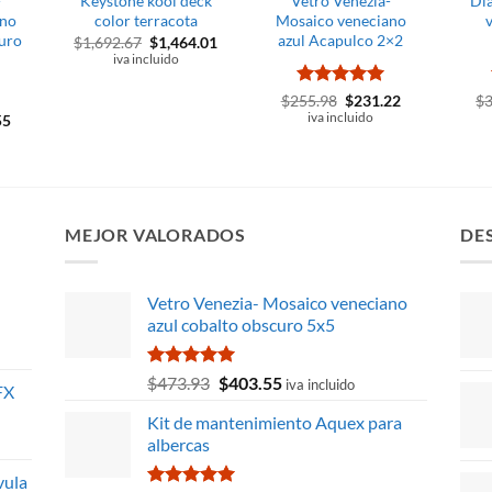
-
Keystone kool deck
Vetro Venezia-
Di
ano
color terracota
Mosaico veneciano
curo
azul Acapulco 2×2
El
El
$
1,692.67
$
1,464.01
precio
precio
iva incluido
original
actual
era:
es:
Valorado
El
El
$
255.98
$
231.22
$
$1,692.67.
$1,464.01.
precio
precio
con
5
de 5
El
iva incluido
55
original
actual
precio
era:
es:
l
actual
$255.98.
$231.22.
es:
3.
$403.55.
MEJOR VALORADOS
DE
Vetro Venezia- Mosaico veneciano
azul cobalto obscuro 5x5
Valorado
El
El
$
473.93
$
403.55
iva incluido
FX
con
5.00
precio
precio
de 5
Kit de mantenimiento Aquex para
original
actual
albercas
era:
es:
$473.93.
$403.55.
vula