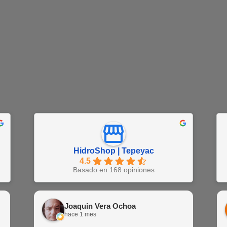
HidroShop | Tepeyac
4.5
Basado en 168 opiniones
Juan Barajas
Joaquin Vera Ochoa
EN
hace 1 semana
hace 1 mes
hac