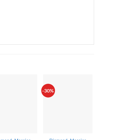
-30%
-29%