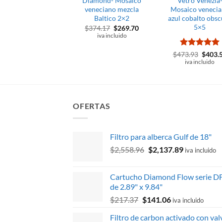
Diamond- Mosaico
Vetro Venezia
veneciano mezcla
Mosaico veneci
Baltico 2×2
azul cobalto obs
5×5
El
El
$
374.17
$
269.70
precio
precio
iva incluido
original
actual
era:
es:
Valorado
El
$
473.93
$
403.
$374.17.
$269.70.
precio
con
5
de 5
iva incluido
origina
era:
$473.9
OFERTAS
Filtro para alberca Gulf de 18"
El
El
$
2,558.96
$
2,137.89
iva incluido
precio
precio
original
actual
Cartucho Diamond Flow serie D
era:
es:
de 2.89" x 9.84"
$2,558.96.
$2,137.89.
El
El
$
217.37
$
141.06
iva incluido
precio
precio
Filtro de carbon activado con val
original
actual