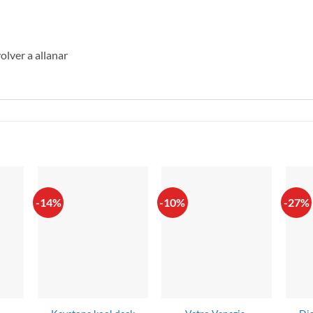
olver a allanar
S
-14%
-10%
-27%