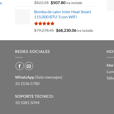
Valorado
El
El
$
822.58
$
507.80
 x
iva incluido
con
5.00
precio
precio
de 5
Bomba de calor Inter Heat Smart
original
actual
115,000 BTU´S con WiFi
era:
es:
$822.58.
$507.80.
Valorado
El
El
$
79,278.45
$
68,230.06
iva incluido
con
5.00
precio
precio
de 5
original
actual
era:
es:
REDES SOCIALES
$79,278.45.
$68,230.06.
HO
Hor
Lune
WhatsApp
(Solo mensajes)
Sáb
33 1536 5780
SOPORTE TECNICO:
33 1081 5094