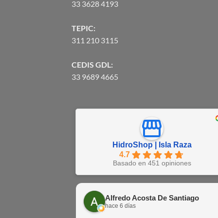
33 3628 4193
TEPIC:
311 210 3115
CEDIS GDL:
33 9689 4665
HidroShop | Isla Raza
4.7
Basado en 451 opiniones
Alfredo Acosta De Santiago
hace 6 días