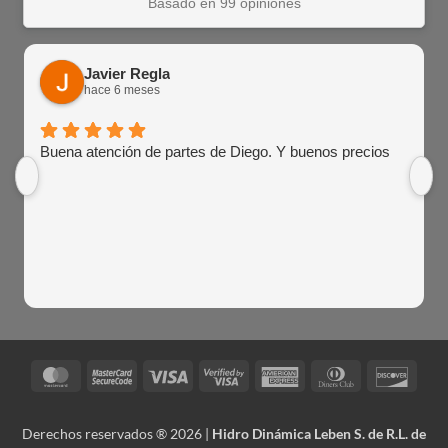
Basado en 99 opiniones
Javier Regla
hace 6 meses
Buena atención de partes de Diego. Y buenos precios
MasterCard
MasterCard
Visa
Visa
American
Dinners
Disco
2
2
Express
Club
Derechos reservados ® 2026 |
Hidro Dinámica Leben S. de R.L. de