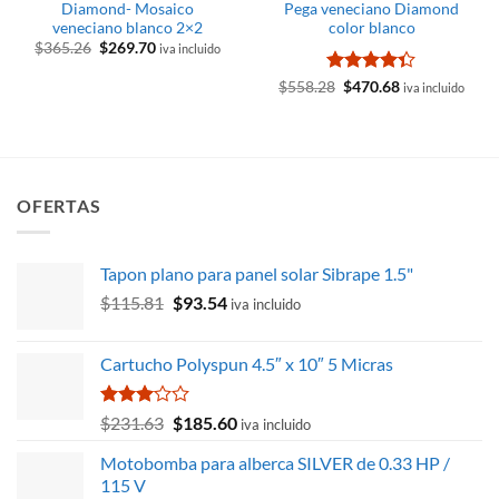
Diamond- Mosaico
Pega veneciano Diamond
veneciano blanco 2×2
color blanco
El
El
$
365.26
$
269.70
iva incluido
precio
precio
original
actual
Valorado
El
El
$
558.28
$
470.68
iva incluido
era:
es:
precio
precio
con
4.33
$365.26.
$269.70.
original
actual
de 5
era:
es:
$558.28.
$470.68.
OFERTAS
Tapon plano para panel solar Sibrape 1.5"
El
El
$
115.81
$
93.54
iva incluido
precio
precio
original
actual
Cartucho Polyspun 4.5″ x 10″ 5 Micras
era:
es:
$115.81.
$93.54.
Valorado
El
El
$
231.63
$
185.60
iva incluido
con
precio
precio
3.00
Motobomba para alberca SILVER de 0.33 HP /
original
actual
de 5
115 V
era:
es: