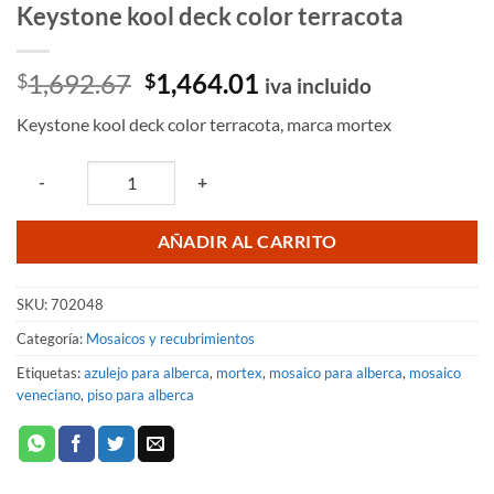
Keystone kool deck color terracota
El
El
1,692.67
1,464.01
$
$
iva incluido
precio
precio
Keystone kool deck color terracota, marca mortex
original
actual
era:
es:
Quantity
-
+
$1,692.67.
$1,464.01.
AÑADIR AL CARRITO
SKU:
702048
Categoría:
Mosaicos y recubrimientos
Etiquetas:
azulejo para alberca
,
mortex
,
mosaico para alberca
,
mosaico
veneciano
,
piso para alberca