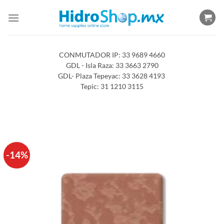
Saltar
al
contenido
CONMUTADOR IP: 33 9689 4660
GDL - Isla Raza: 33 3663 2790
GDL- Plaza Tepeyac: 33 3628 4193
Tepic: 31 1210 3115
-14%