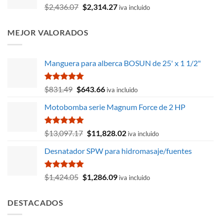
El
El
$
2,436.07
$
2,314.27
$231.63.
$185.60.
iva incluido
precio
precio
original
actual
MEJOR VALORADOS
era:
es:
$2,436.07.
$2,314.27.
Manguera para alberca BOSUN de 25' x 1 1/2"
Valorado
El
El
$
831.49
$
643.66
iva incluido
con
5.00
precio
precio
de 5
Motobomba serie Magnum Force de 2 HP
original
actual
era:
es:
$831.49.
$643.66.
Valorado
El
El
$
13,097.17
$
11,828.02
iva incluido
con
5.00
precio
precio
de 5
Desnatador SPW para hidromasaje/fuentes
original
actual
era:
es:
$13,097.17.
$11,828.02.
Valorado
El
El
$
1,424.05
$
1,286.09
iva incluido
con
5.00
precio
precio
de 5
original
actual
DESTACADOS
era:
es:
$1,424.05.
$1,286.09.