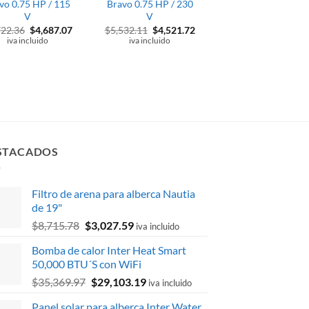
vo 0.75 HP / 115
Bravo 0.75 HP / 230
comercial Caribbe
V
V
2G de 79″
El
El
El
El
722.36
$
4,687.07
$
5,532.11
$
4,521.72
$
147,666.63
precio
precio
precio
precio
El
El
$
133,356.76
iva incluido
iva incluido
original
actual
original
actual
precio
pr
iva incluido
era:
es:
era:
es:
original
ac
$5,722.36.
$4,687.07.
$5,532.11.
$4,521.72.
era:
es
$147,666.63.
$1
STACADOS
Filtro de arena para alberca Nautia
de 19"
El
El
$
8,715.78
$
3,027.59
iva incluido
precio
precio
Bomba de calor Inter Heat Smart
original
actual
50,000 BTU´S con WiFi
era:
es:
El
El
$
35,369.97
$
29,103.19
$8,715.78.
$3,027.59.
iva incluido
precio
precio
Panel solar para alberca Inter Water