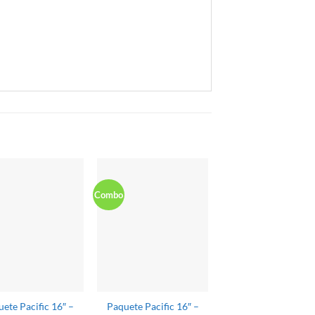
-10%
Combo
ete Pacific 16″ –
Paquete Pacific 16″ –
Filtro de arena