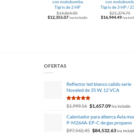
con motobomba
con motobomb
Tigris de 2 HP
Tigris de 3 HP / 2
$
14,864.00
$
21,374.75
El
El
El
El
$
12,355.07
$
16,944.49
iva incluido
iva inc
precio
precio
precio
precio
original
actual
original
actual
era:
es:
era:
es:
$14,864.00.
$12,355.07.
$21,374.75.
$16,94
OFERTAS
Reflector led blanco calido serie
Novaled de 35 W, 12 VCA
Valorado
El
El
$
1,999.56
$
1,657.09
iva incluido
con
5.00
precio
precio
de 5
Calentador para alberca Avia mo
original
actual
P-M264A-EP-C de gas propano
era:
es:
El
El
$
97,542.45
$
84,532.63
$1,999.56.
$1,657.09.
iva inclui