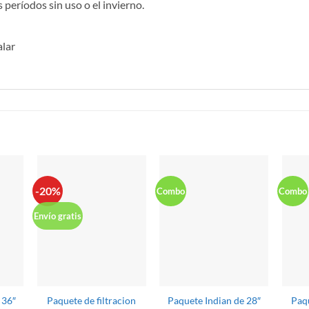
 períodos sin uso o el invierno.
alar
S
-20%
Combo
Combo
Envío gratis
 36″
Paquete de filtracion
Paquete Indian de 28″
Paqu