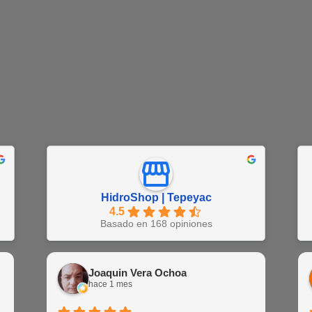
HidroShop | Tepeyac
4.5
Basado en 168 opiniones
Juan Barajas
Joaquin Vera Ochoa
EN
hace 1 semana
hace 1 mes
hac