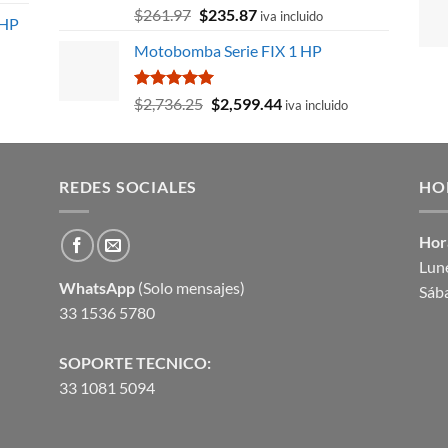
Valorado
El
El
$
261.97
$
235.87
iva incluido
 HP
con
5.00
precio
precio
de 5
Motobomba Serie FIX 1 HP
original
actual
63.
era:
es:
$261.97.
$235.87.
Valorado
El
El
$
2,736.25
$
2,599.44
iva incluido
con
5.00
precio
precio
de 5
original
actual
era:
es:
REDES SOCIALES
$2,736.25.
$2,599.44.
HO
Hor
Lune
WhatsApp
(Solo mensajes)
Sáb
33 1536 5780
SOPORTE TECNICO:
33 1081 5094