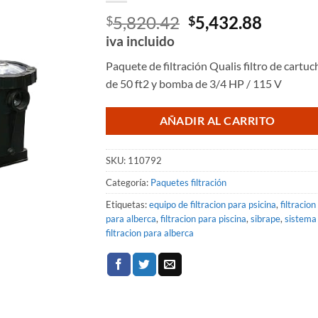
El
El
5,820.42
5,432.88
$
$
precio
precio
iva incluido
original
actual
Paquete de filtración Qualis filtro de cartuc
era:
es:
de 50 ft2 y bomba de 3/4 HP / 115 V
$5,820.42.
$5,432.
AÑADIR AL CARRITO
SKU:
110792
Categoría:
Paquetes filtración
Etiquetas:
equipo de filtracion para psicina
,
filtracion
para alberca
,
filtracion para piscina
,
sibrape
,
sistema
filtracion para alberca