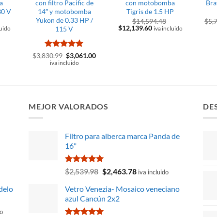
a
con filtro Pacific de
con motobomba
Bra
30 V
14″ y motobomba
Tigris de 1.5 HP
Yukon de 0.33 HP /
$
14,594.48
$
5,
El
El
$
12,139.60
115 V
luido
iva incluido
precio
precio
original
actual
era:
es:
4.49.
$14,594.48.
$12,139.60.
Valorado
El
El
$
3,830.99
$
3,061.00
precio
precio
con
5
de 5
iva incluido
original
actual
era:
es:
$3,830.99.
$3,061.00.
MEJOR VALORADOS
DE
Filtro para alberca marca Panda de
16"
Valorado
El
El
$
2,539.98
$
2,463.78
iva incluido
con
5.00
precio
precio
de 5
delo
Vetro Venezia- Mosaico veneciano
original
actual
azul Cancún 2x2
era:
es:
$2,539.98.
$2,463.78.
do