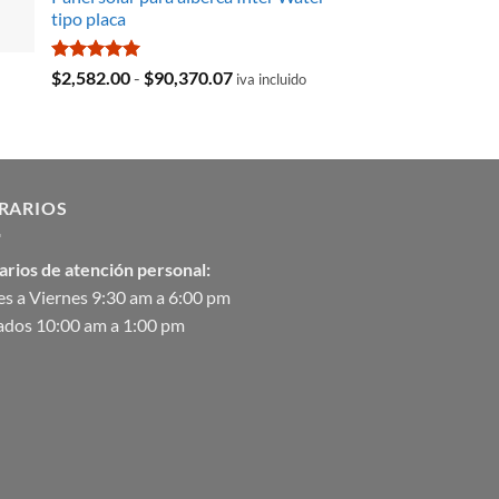
original
actual
tipo placa
era:
es:
$35,369.97.
$29,103.19.
Valorado
Rango
$
2,582.00
-
$
90,370.07
iva incluido
con
5.00
de
de 5
precios:
desde
$2,582.00
hasta
RARIOS
$90,370.07
arios de atención personal:
s a Viernes 9:30 am a 6:00 pm
ados 10:00 am a 1:00 pm