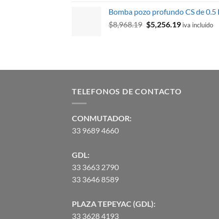
precio
precio
Bomba pozo profundo CS de 0.5
original
actual
El
El
$
8,968.19
$
era:
5,256.19
es:
iva incluido
precio
precio
$97,542.45.
$84,532.
original
actual
era:
es:
$8,968.19.
$5,256.19.
TELEFONOS DE CONTACTO
CONMUTADOR:
33 9689 4660
GDL:
33 3663 2790
33 3646 8589
PLAZA TEPEYAC (GDL):
33 3628 4193