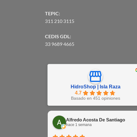
TEPIC:
311 210 3115
CEDIS GDL:
33 9689 4665
HidroShop | Isla Raza
4.7
Basado en 451 opiniones
Alfredo Acosta De Santiago
hace 1 semana