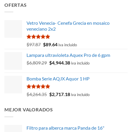
OFERTAS
Vetro Venecia- Cenefa Grecia en mosaico
veneciano 2x2
Valorado
El
El
$
97.87
$
89.64
iva incluido
con
5.00
precio
precio
de 5
Lampara ultravioleta Aquex Pro de 6 gpm
original
actual
El
El
$
6,809.29
era:
$
4,944.38
es:
iva incluido
precio
precio
$97.87.
$89.64.
original
actual
Bomba Serie AQJX Aquor 1 HP
era:
es:
$6,809.29.
$4,944.38.
Valorado
El
El
$
4,264.35
$
2,717.18
iva incluido
con
5.00
precio
precio
de 5
original
actual
MEJOR VALORADOS
era:
es:
$4,264.35.
$2,717.18.
Filtro para alberca marca Panda de 16"