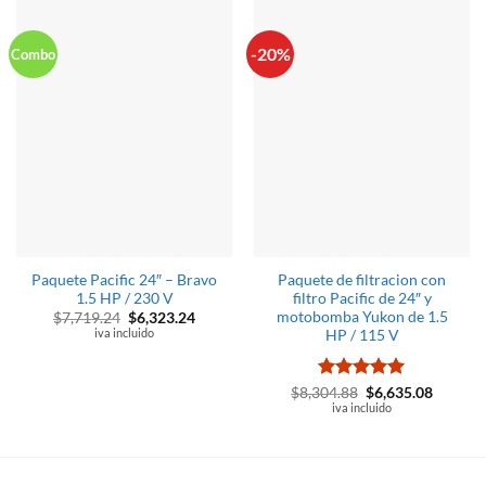
-20%
Combo
Paquete Pacific 24″ – Bravo
Paquete de filtracion con
1.5 HP / 230 V
filtro Pacific de 24″ y
motobomba Yukon de 1.5
El
El
$
7,719.24
$
6,323.24
precio
precio
iva incluido
HP / 115 V
original
actual
era:
es:
$7,719.24.
$6,323.24.
Valorado
El
El
$
8,304.88
$
6,635.08
precio
precio
con
iva incluido
5
de 5
original
actual
era:
es:
$8,304.88.
$6,635.