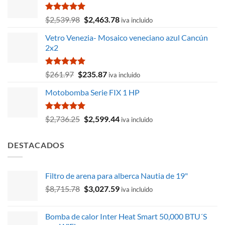
Valorado
El
El
$
2,539.98
$
2,463.78
iva incluido
con
5.00
precio
precio
de 5
Vetro Venezia- Mosaico veneciano azul Cancún
original
actual
2x2
era:
es:
$2,539.98.
$2,463.78.
Valorado
El
El
$
261.97
$
235.87
iva incluido
con
5.00
precio
precio
de 5
Motobomba Serie FIX 1 HP
original
actual
era:
es:
$261.97.
$235.87.
Valorado
El
El
$
2,736.25
$
2,599.44
iva incluido
con
5.00
precio
precio
de 5
original
actual
DESTACADOS
era:
es:
$2,736.25.
$2,599.44.
Filtro de arena para alberca Nautia de 19"
El
El
$
8,715.78
$
3,027.59
iva incluido
precio
precio
original
actual
Bomba de calor Inter Heat Smart 50,000 BTU´S
era:
es: