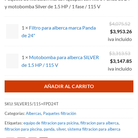
original
actual
y motobomba Silver de 1.5 HP / 1 fase / 115 V
era:
es:
$7,389.05.
$7,101.11.
El
$
4,075.52
1 ×
Filtro para alberca marca Panda
pr
El
$
3,953.26
de 24"
ori
pr
iva incluido
era
act
El
$
3,313.53
$4
es:
1 ×
Motobomba para alberca SILVER
pr
El
$
3,147.85
$3
de 1.5 HP / 115 V
ori
pr
iva incluido
era
act
$3
es:
AÑADIR AL CARRITO
$3
SKU:
SILVER15/115+FPD24T
Categorías:
Albercas
,
Paquetes filtración
Etiquetas:
equipo de filtracion para psicina
,
filtracion para alberca
,
filtracion para piscina
,
panda
,
silver
,
sistema filtracion para alberca