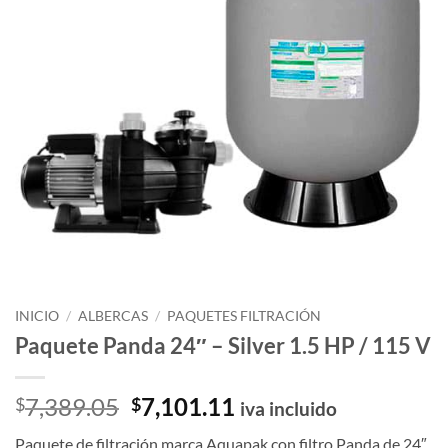
INICIO
/
ALBERCAS
/
PAQUETES FILTRACIÓN
Paquete Panda 24″ – Silver 1.5 HP / 115 V
El
El
7,389.05
7,101.11
$
$
iva incluido
precio
precio
Paquete de filtración marca Aquapak con filtro Panda de 24″