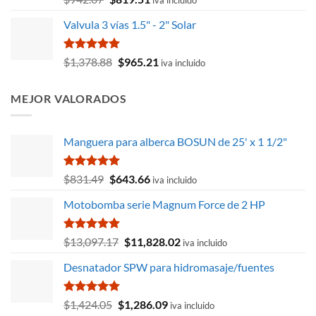
con
4.67
precio
precio
de 5
Valvula 3 vías 1.5" - 2" Solar
original
actual
era:
es:
$942.07.
$819.51.
Valorado
El
El
$
1,378.88
$
965.21
iva incluido
con
5.00
precio
precio
de 5
original
actual
MEJOR VALORADOS
era:
es:
$1,378.88.
$965.21.
Manguera para alberca BOSUN de 25' x 1 1/2"
Valorado
El
El
$
831.49
$
643.66
iva incluido
con
5.00
precio
precio
de 5
Motobomba serie Magnum Force de 2 HP
original
actual
era:
es:
$831.49.
$643.66.
Valorado
El
El
$
13,097.17
$
11,828.02
iva incluido
con
5.00
precio
precio
de 5
Desnatador SPW para hidromasaje/fuentes
original
actual
era:
es:
$13,097.17.
$11,828.02.
Valorado
El
El
$
1,424.05
$
1,286.09
iva incluido
con
5.00