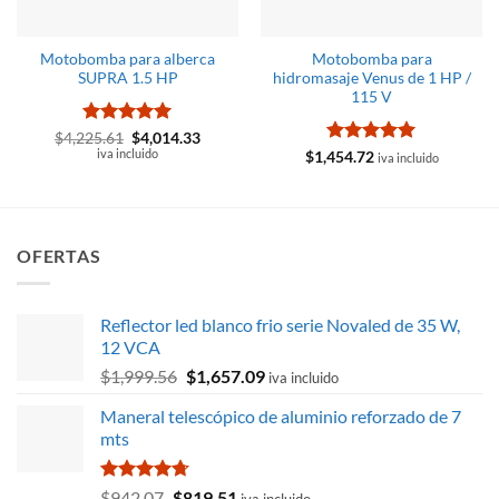
Motobomba para alberca
Motobomba para
SUPRA 1.5 HP
hidromasaje Venus de 1 HP /
115 V
Valorado
El
El
$
4,225.61
$
4,014.33
precio
precio
con
iva incluido
5
de 5
Valorado
$
1,454.72
iva incluido
original
actual
con
5
de 5
era:
es:
$4,225.61.
$4,014.33.
OFERTAS
Reflector led blanco frio serie Novaled de 35 W,
12 VCA
El
El
$
1,999.56
$
1,657.09
iva incluido
precio
precio
Maneral telescópico de aluminio reforzado de 7
original
actual
mts
era:
es:
$1,999.56.
$1,657.09.
Valorado
El
El
$
942.07
$
819.51
iva incluido