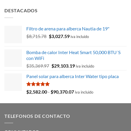
precio
precio
de 5
original
actual
DESTACADOS
era:
es:
$1,424.05.
$1,286.09.
Filtro de arena para alberca Nautia de 19"
El
El
$
8,715.78
$
3,027.59
iva incluido
precio
precio
original
actual
Bomba de calor Inter Heat Smart 50,000 BTU´S
era:
es:
con WiFi
$8,715.78.
$3,027.59.
El
El
$
35,369.97
$
29,103.19
iva incluido
precio
precio
Panel solar para alberca Inter Water tipo placa
original
actual
era:
es:
$35,369.97.
$29,103.19.
Valorado
Rango
$
2,582.00
-
$
90,370.07
iva incluido
con
5.00
de
de 5
precios:
desde
TELEFONOS DE CONTACTO
$2,582.00
hasta
$90,370.07