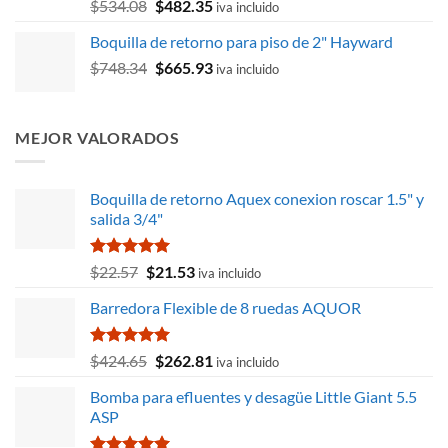
Valorado
El
El
$
534.08
$
482.35
iva incluido
con
4.67
precio
precio
de 5
Boquilla de retorno para piso de 2" Hayward
original
actual
El
El
$
748.34
era:
$
665.93
es:
iva incluido
precio
precio
$534.08.
$482.35.
original
actual
era:
es:
MEJOR VALORADOS
$748.34.
$665.93.
Boquilla de retorno Aquex conexion roscar 1.5" y
salida 3/4"
Valorado
El
El
$
22.57
$
21.53
iva incluido
con
5.00
precio
precio
de 5
Barredora Flexible de 8 ruedas AQUOR
original
actual
era:
es:
$22.57.
$21.53.
Valorado
El
El
$
424.65
$
262.81
iva incluido
con
5.00
precio
precio
de 5
Bomba para efluentes y desagüe Little Giant 5.5
original
actual
ASP
era:
es:
$424.65.
$262.81.