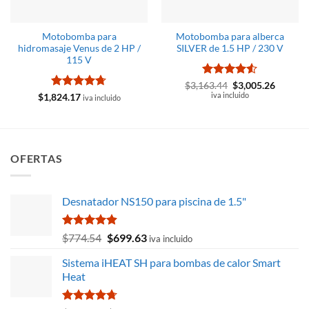
Motobomba para
Motobomba para alberca
hidromasaje Venus de 2 HP /
SILVER de 1.5 HP / 230 V
115 V
Valorado
El
El
$
3,163.44
$
3,005.26
precio
precio
con
iva incluido
4.5
Valorado
$
1,824.17
iva incluido
original
actual
de 5
con
4.67
era:
es:
de 5
$3,163.44.
$3,005.
OFERTAS
Desnatador NS150 para piscina de 1.5"
Valorado
El
El
$
774.54
$
699.63
iva incluido
con
4.86
precio
precio
de 5
Sistema iHEAT SH para bombas de calor Smart
original
actual
Heat
era:
es:
$774.54.
$699.63.