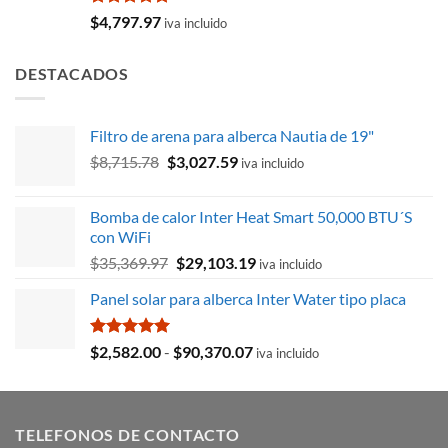
Valorado
$
4,797.97
iva incluido
con
5.00
de 5
DESTACADOS
Filtro de arena para alberca Nautia de 19"
El
El
$
8,715.78
$
3,027.59
iva incluido
precio
precio
original
actual
Bomba de calor Inter Heat Smart 50,000 BTU´S
era:
es:
con WiFi
$8,715.78.
$3,027.59.
El
El
$
35,369.97
$
29,103.19
iva incluido
precio
precio
Panel solar para alberca Inter Water tipo placa
original
actual
era:
es:
$35,369.97.
$29,103.19.
Valorado
Rango
$
2,582.00
-
$
90,370.07
iva incluido
con
5.00
de
de 5
precios:
desde
TELEFONOS DE CONTACTO
$2,582.00