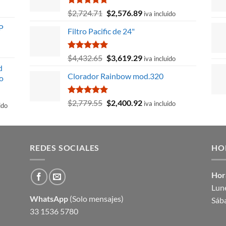
Valorado
El
El
$
2,724.71
$
2,576.89
iva incluido
con
5.00
precio
precio
P
de 5
Filtro Pacific de 24"
original
actual
era:
es:
$2,724.71.
$2,576.89.
Valorado
El
El
$
4,432.65
$
3,619.29
iva incluido
con
5.00
d
precio
precio
de 5
Clorador Rainbow mod.320
o
original
actual
era:
es:
$4,432.65.
$3,619.29.
Valorado
El
El
$
2,779.55
$
2,400.92
iva incluido
ido
con
5.00
precio
precio
de 5
original
actual
era:
es:
$2,779.55.
$2,400.92.
.44.
REDES SOCIALES
HO
Hor
Lune
WhatsApp
(Solo mensajes)
Sáb
33 1536 5780