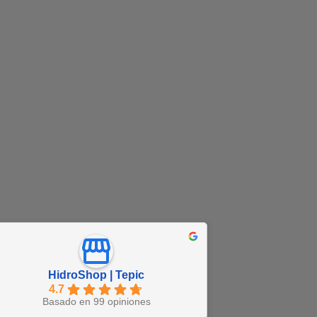
HidroShop | Tepic
4.7
Basado en 99 opiniones