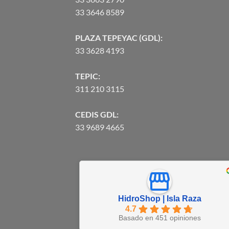
33 3646 8589
PLAZA TEPEYAC (GDL):
33 3628 4193
TEPIC:
311 210 3115
CEDIS GDL:
33 9689 4665
HidroShop | Isla Raza
4.7
Basado en 451 opiniones