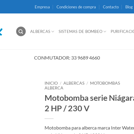
Empresa
Condiciones de compra
Contacto
Blog
ALBERCAS
SISTEMAS DE BOMBEO
PURIFICAC
CONMUTADOR: 33 9689 4660
INICIO
/
ALBERCAS
/
MOTOBOMBAS
ALBERCA
Motobomba serie Niágar
2 HP / 230 V
Motobomba para alberca marca Inter Wate