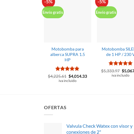
-5%
-5%
Envío gratis
Envío gratis
Motobomba para
Motobomba SILE
alberca SUPRA 1.5
de 1 HP / 230 
HP
Valorado
El
$
5,333.97
$
5,06
precio
con
5
de 5
Valorado
El
El
iva incluido
$
4,225.61
$
4,014.33
origina
precio
precio
con
5
de 5
iva incluido
era:
original
actual
$5,333
era:
es:
$4,225.61.
$4,014.33.
OFERTAS
Valvula Check Watex con visor y
conexiones de 2"