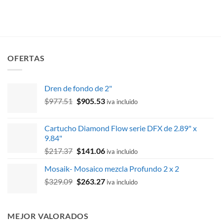
era:
es:
$1,680.65.
$1,428.70.
OFERTAS
Dren de fondo de 2"
El
El
$
977.51
$
905.53
iva incluido
precio
precio
original
actual
Cartucho Diamond Flow serie DFX de 2.89" x
era:
es:
9.84"
$977.51.
$905.53.
El
El
$
217.37
$
141.06
iva incluido
precio
precio
Mosaik- Mosaico mezcla Profundo 2 x 2
original
actual
El
El
$
329.09
era:
$
263.27
es:
iva incluido
precio
precio
$217.37.
$141.06.
original
actual
era:
es:
MEJOR VALORADOS