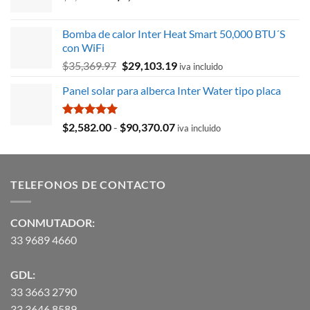
precio
precio
original
actual
Bomba de calor Inter Heat Smart 50,000 BTU´S
era:
es:
con WiFi
$8,715.78.
$3,027.59.
El
El
$
35,369.97
$
29,103.19
iva incluido
precio
precio
Panel solar para alberca Inter Water tipo placa
original
actual
era:
es:
$35,369.97.
$29,103.19.
Valorado
Rango
$
2,582.00
-
$
90,370.07
iva incluido
con
5.00
de
de 5
precios:
desde
TELEFONOS DE CONTACTO
$2,582.00
hasta
$90,370.07
CONMUTADOR:
33 9689 4660
GDL:
33 3663 2790
33 3646 8589