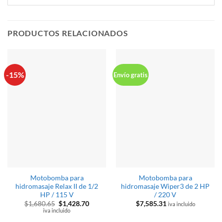
PRODUCTOS RELACIONADOS
-15%
Envío gratis
Motobomba para
Motobomba para
hidromasaje Relax II de 1/2
hidromasaje Wiper3 de 2 HP
HP / 115 V
/ 220 V
El
El
$
1,680.65
$
1,428.70
$
7,585.31
iva incluido
precio
precio
iva incluido
original
actual