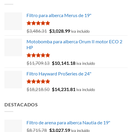
$329.09.
$263.27.
Filtro para alberca Merus de 19"
Valorado
El
El
$
3,486.31
$
3,028.99
iva incluido
con
5.00
precio
precio
de 5
Motobomba para alberca Orum II motor ECO 2
original
actual
HP
era:
es:
$3,486.31.
$3,028.99.
Valorado
El
El
$
11,709.13
$
10,141.18
iva incluido
con
5.00
precio
precio
de 5
Filtro Hayward ProSeries de 24"
original
actual
era:
es:
$11,709.13.
$10,141.18.
Valorado
El
El
$
18,218.50
$
14,231.81
iva incluido
con
5.00
precio
precio
de 5
original
actual
DESTACADOS
era:
es:
$18,218.50.
$14,231.81.
Filtro de arena para alberca Nautia de 19"
El
El
$
8,715.78
$
3,027.59
iva incluido