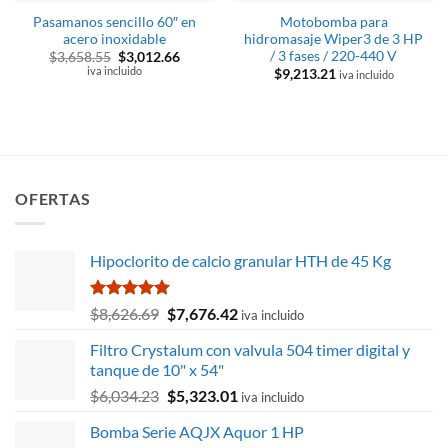
Pasamanos sencillo 60″ en
Motobomba para
acero inoxidable
hidromasaje Wiper3 de 3 HP
/ 3 fases / 220-440 V
El
El
$
3,658.55
$
3,012.66
precio
precio
iva incluido
$
9,213.21
iva incluido
original
actual
era:
es:
$3,658.55.
$3,012.66.
OFERTAS
Hipoclorito de calcio granular HTH de 45 Kg
Valorado
El
El
$
8,626.69
$
7,676.42
iva incluido
con
5.00
precio
precio
de 5
Filtro Crystalum con valvula 504 timer digital y
original
actual
tanque de 10" x 54"
era:
es:
El
El
$
6,034.23
$
5,323.01
$8,626.69.
$7,676.42.
iva incluido
precio
precio
Bomba Serie AQJX Aquor 1 HP
original
actual