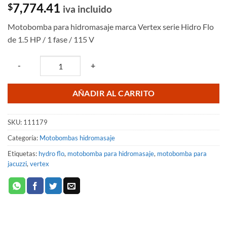
Valorado
1
7,774.41
$
iva incluido
con
5
de 5
en base a
Motobomba para hidromasaje marca Vertex serie Hidro Flo
valoración
de un
de 1.5 HP / 1 fase / 115 V
cliente
Quantity
-
+
AÑADIR AL CARRITO
SKU:
111179
Categoría:
Motobombas hidromasaje
Etiquetas:
hydro flo
,
motobomba para hidromasaje
,
motobomba para
jacuzzi
,
vertex