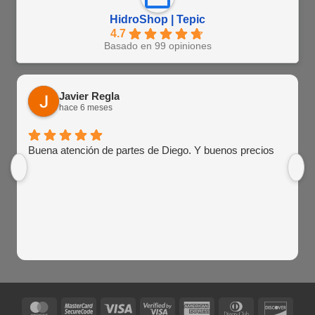
HidroShop | Tepic
4.7
Basado en 99 opiniones
Javier Regla
hace 6 meses
Buena atención de partes de Diego. Y buenos precios
MasterCard
MasterCard
Visa
Visa
American
Dinners
Disco