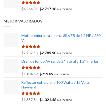
era:
es:
$6,034.23.
$5,323.01.
Valorado
El
El
$
4,264.35
$
2,717.18
iva incluido
con
5.00
precio
precio
de 5
original
actual
MEJOR VALORADOS
era:
es:
$4,264.35.
$2,717.18.
Motobomba para alberca SILVER de 1.2 HP / 230
V
Valorado
El
El
$
2,932.53
$
2,785.90
iva incluido
con
5.00
precio
precio
de 5
Dren de fondo AV salida 2" lateral y 1.5" inferior
original
actual
era:
es:
$2,932.53.
$2,785.90.
Valorado
El
El
$
1,104.69
$
919.09
iva incluido
con
5.00
precio
precio
de 5
Reflector extra plano 100 Watts / 12 Volts
original
actual
Hayward
era:
es:
$1,104.69.
$919.09.
Valorado
El
El
$
1,887.84
$
1,321.48
iva incluido
con
5.00
precio
precio