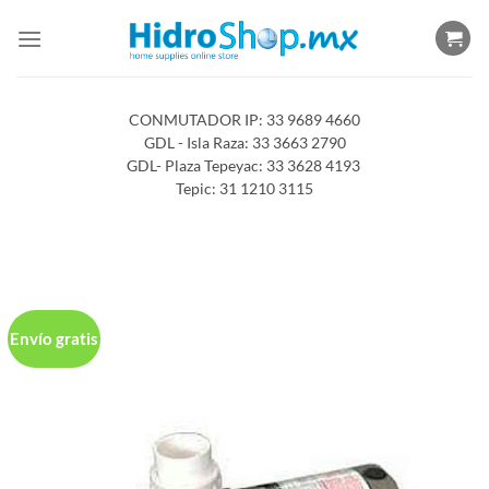
Saltar
al
contenido
CONMUTADOR IP: 33 9689 4660
GDL - Isla Raza: 33 3663 2790
GDL- Plaza Tepeyac: 33 3628 4193
Tepic: 31 1210 3115
Envío gratis