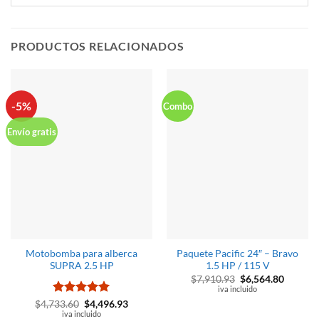
PRODUCTOS RELACIONADOS
-5%
Combo
Envío gratis
Motobomba para alberca
Paquete Pacific 24″ – Bravo
SUPRA 2.5 HP
1.5 HP / 115 V
El
El
$
7,910.93
$
6,564.80
precio
precio
iva incluido
original
actual
Valorado
El
El
$
4,733.60
$
4,496.93
era:
es:
precio
precio
con
iva incluido
5
de 5
$7,910.93.
$6,564.