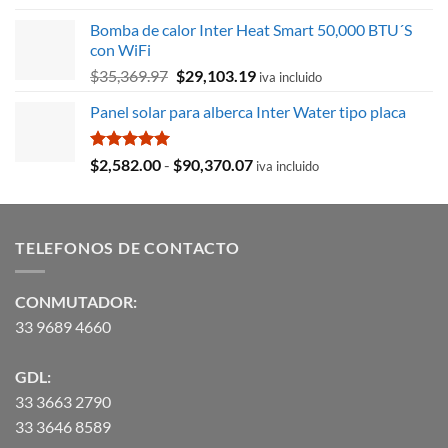
original
actual
Bomba de calor Inter Heat Smart 50,000 BTU´S
era:
es:
con WiFi
$8,715.78.
$3,027.59.
El
El
$
35,369.97
$
29,103.19
iva incluido
precio
precio
Panel solar para alberca Inter Water tipo placa
original
actual
era:
es:
$35,369.97.
$29,103.19.
Valorado
Rango
$
2,582.00
-
$
90,370.07
iva incluido
con
5.00
de
de 5
precios:
desde
TELEFONOS DE CONTACTO
$2,582.00
hasta
$90,370.07
CONMUTADOR:
33 9689 4660
GDL:
33 3663 2790
33 3646 8589