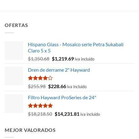
original
actual
era:
es:
$4,733.60.
$4,496.93.
OFERTAS
Hispano Glass - Mosaico serie Petra Sukabali
Claro 5 x 5
El
El
$
1,350.68
$
1,219.69
iva incluido
precio
precio
Dren de derrame 2" Hayward
original
actual
era:
es:
$1,350.68.
$1,219.69.
Valorado
El
El
$
255.98
$
228.66
iva incluido
con
4.00
precio
precio
de 5
Filtro Hayward ProSeries de 24"
original
actual
era:
es:
$255.98.
$228.66.
Valorado
El
El
$
18,218.50
$
14,231.81
iva incluido
con
5.00
precio
precio
de 5
original
actual
MEJOR VALORADOS
era:
es: