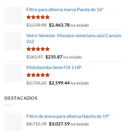
$18,218.50.
$14,231.81.
Filtro para alberca marca Panda de 16"
Valorado
El
El
$
2,539.98
$
2,463.78
iva incluido
con
5.00
precio
precio
de 5
Vetro Venezia- Mosaico veneciano azul Cancún
original
actual
2x2
era:
es:
$2,539.98.
$2,463.78.
Valorado
El
El
$
261.97
$
235.87
iva incluido
con
5.00
precio
precio
de 5
Motobomba Serie FIX 1 HP
original
actual
era:
es:
$261.97.
$235.87.
Valorado
El
El
$
2,736.25
$
2,599.44
iva incluido
con
5.00
precio
precio
de 5
original
actual
DESTACADOS
era:
es:
$2,736.25.
$2,599.44.
Filtro de arena para alberca Nautia de 19"
El
El
$
8,715.78
$
3,027.59
iva incluido
precio
precio