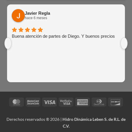
Javier Regla
hace 6 meses
Buena atención de partes de Diego. Y buenos precios
MasterCard
MasterCard
Visa
Visa
American
Dinners
Disco
2
2
Express
Club
Derechos reservados ® 2026 |
Hidro Dinámica Leben S. de R.L. de
C.V.