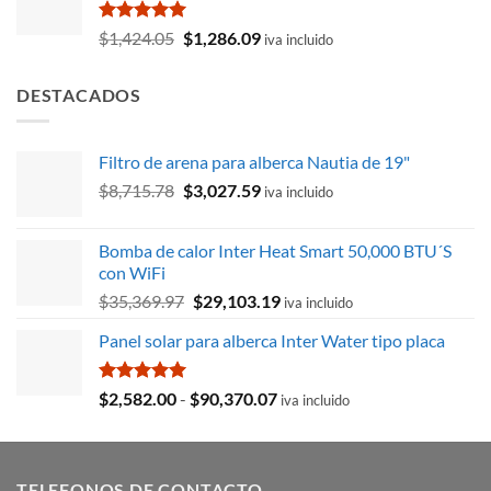
era:
es:
$13,097.17.
$11,828.02.
Valorado
El
El
$
1,424.05
$
1,286.09
iva incluido
con
5.00
precio
precio
de 5
original
actual
DESTACADOS
era:
es:
$1,424.05.
$1,286.09.
Filtro de arena para alberca Nautia de 19"
El
El
$
8,715.78
$
3,027.59
iva incluido
precio
precio
original
actual
Bomba de calor Inter Heat Smart 50,000 BTU´S
era:
es:
con WiFi
$8,715.78.
$3,027.59.
El
El
$
35,369.97
$
29,103.19
iva incluido
precio
precio
Panel solar para alberca Inter Water tipo placa
original
actual
era:
es:
$35,369.97.
$29,103.19.
Valorado
Rango
$
2,582.00
-
$
90,370.07
iva incluido
con
5.00
de
de 5
precios:
desde
TELEFONOS DE CONTACTO
$2,582.00