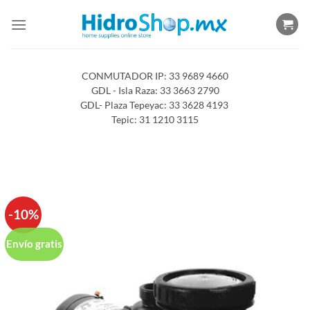
Saltar
al
contenido
CONMUTADOR IP: 33 9689 4660
GDL - Isla Raza: 33 3663 2790
GDL- Plaza Tepeyac: 33 3628 4193
Tepic: 31 1210 3115
-10%
Envío gratis