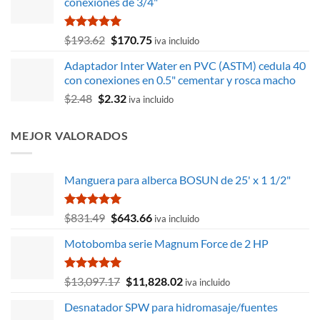
conexiones de 3/4"
$39,850.47.
$35,988.62.
Valorado
El
El
$
193.62
$
170.75
iva incluido
con
5.00
precio
precio
de 5
Adaptador Inter Water en PVC (ASTM) cedula 40
original
actual
con conexiones en 0.5" cementar y rosca macho
era:
es:
El
El
$
2.48
$
2.32
$193.62.
$170.75.
iva incluido
precio
precio
original
actual
MEJOR VALORADOS
era:
es:
$2.48.
$2.32.
Manguera para alberca BOSUN de 25' x 1 1/2"
Valorado
El
El
$
831.49
$
643.66
iva incluido
con
5.00
precio
precio
de 5
Motobomba serie Magnum Force de 2 HP
original
actual
era:
es:
$831.49.
$643.66.
Valorado
El
El
$
13,097.17
$
11,828.02
iva incluido
con
5.00
precio
precio
de 5
Desnatador SPW para hidromasaje/fuentes
original
actual