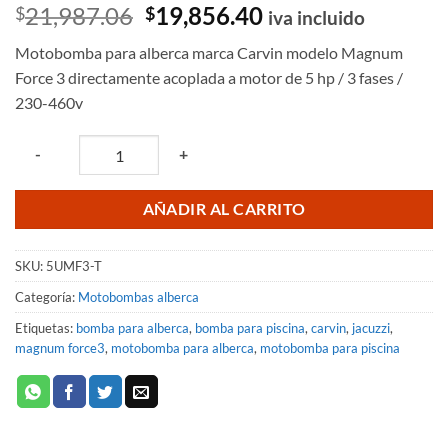
Valorado
3
El
El
21,987.06
19,856.40
$
$
iva incluido
con
5
de 5
precio
precio
en base a
Motobomba para alberca marca Carvin modelo Magnum
valoraciones
original
actual
de clientes
Force 3 directamente acoplada a motor de 5 hp / 3 fases /
era:
es:
230-460v
$21,987.06.
$19,856.40.
Quantity
-
+
AÑADIR AL CARRITO
SKU:
5UMF3-T
Categoría:
Motobombas alberca
Etiquetas:
bomba para alberca
,
bomba para piscina
,
carvin
,
jacuzzi
,
magnum force3
,
motobomba para alberca
,
motobomba para piscina