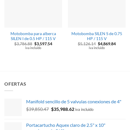
Motobomba para alberca
Motobomba SILEN S de 0.75
SILEN I de 0.5 HP / 115 V
HP / 115 V
El
El
El
El
$
3,786.88
$
3,597.54
$
5,126.14
$
4,869.84
precio
precio
precio
precio
iva incluido
iva incluido
original
actual
original
actual
era:
es:
era:
es:
$3,786.88.
$3,597.54.
$5,126.14.
$4,869.
OFERTAS
Manifold sencillo de 5 valvulas conexiones de 4"
El
El
$
39,850.47
$
35,988.62
iva incluido
precio
precio
original
actual
Portacartucho Aquex claro de 2.5" x 10"
era:
es: