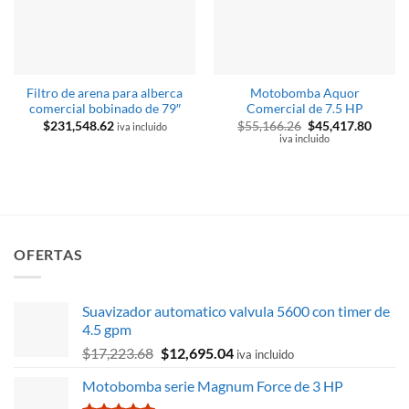
Filtro de arena para alberca
Motobomba Aquor
comercial bobinado de 79″
Comercial de 7.5 HP
El
El
$
231,548.62
$
55,166.26
$
45,417.80
iva incluido
precio
precio
iva incluido
original
actual
era:
es:
$55,166.26.
$45,41
OFERTAS
Suavizador automatico valvula 5600 con timer de
4.5 gpm
El
El
$
17,223.68
$
12,695.04
iva incluido
precio
precio
Motobomba serie Magnum Force de 3 HP
original
actual