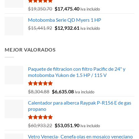
era:
es:
$17,223.68.
$12,695.04.
Valorado
El
El
$
19,350.70
$
17,475.40
iva incluido
con
5.00
precio
precio
de 5
Motobomba Serie QD Myers 1 HP
original
actual
El
El
$
15,441.92
era:
$
12,932.61
es:
iva incluido
precio
precio
$19,350.70.
$17,475.40.
original
actual
era:
es:
MEJOR VALORADOS
$15,441.92.
$12,932.61.
Paquete de filtracion con filtro Pacific de 24" y
motobomba Yukon de 1.5 HP / 115 V
Valorado
El
El
$
8,304.88
$
6,635.08
iva incluido
con
5.00
precio
precio
de 5
Calentador para alberca Raypak P-R156 E de gas
original
actual
propano
era:
es:
$8,304.88.
$6,635.08.
Valorado
El
El
$
60,933.22
$
53,051.90
iva incluido
con
5.00
precio
precio
de 5
Vetro Venecia- Cenefa olas en mosaico veneciano
original
actual