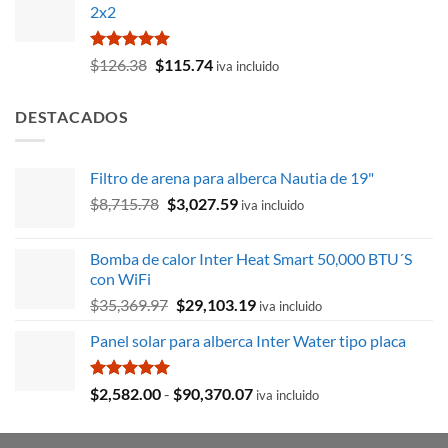
2x2
era:
es:
$60,933.22.
$53,051.90.
Valorado
El
El
$
126.38
$
115.74
iva incluido
con
5.00
precio
precio
de 5
original
actual
DESTACADOS
era:
es:
$126.38.
$115.74.
Filtro de arena para alberca Nautia de 19"
El
El
$
8,715.78
$
3,027.59
iva incluido
precio
precio
original
actual
Bomba de calor Inter Heat Smart 50,000 BTU´S
era:
es:
con WiFi
$8,715.78.
$3,027.59.
El
El
$
35,369.97
$
29,103.19
iva incluido
precio
precio
Panel solar para alberca Inter Water tipo placa
original
actual
era:
es:
$35,369.97.
$29,103.19.
Valorado
Rango
$
2,582.00
-
$
90,370.07
iva incluido
con
5.00
de
de 5
precios: