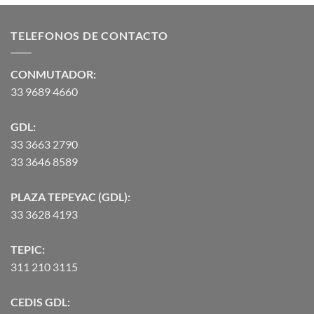
precios:
desde
TELEFONOS DE CONTACTO
$2,582.00
hasta
$90,370.07
CONMUTADOR:
33 9689 4660
GDL:
33 3663 2790
33 3646 8589
PLAZA TEPEYAC (GDL):
33 3628 4193
TEPIC:
311 210 3115
CEDIS GDL: