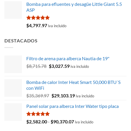
de 5
Bomba para efluentes y desagüe Little Giant 5.5
original
actual
ASP
era:
es:
$424.65.
$262.81.
Valorado
$
4,797.97
iva incluido
con
5.00
de 5
DESTACADOS
Filtro de arena para alberca Nautia de 19"
El
El
$
8,715.78
$
3,027.59
iva incluido
precio
precio
original
actual
Bomba de calor Inter Heat Smart 50,000 BTU´S
era:
es:
con WiFi
$8,715.78.
$3,027.59.
El
El
$
35,369.97
$
29,103.19
iva incluido
precio
precio
Panel solar para alberca Inter Water tipo placa
original
actual
era:
es:
$35,369.97.
$29,103.19.
Valorado
Rango
$
2,582.00
-
$
90,370.07
iva incluido
con
5.00
de
de 5