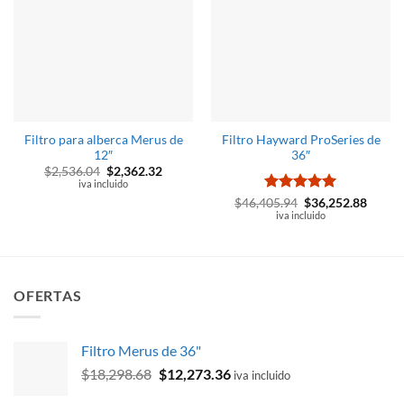
Filtro para alberca Merus de
Filtro Hayward ProSeries de
12″
36″
El
El
$
2,536.04
$
2,362.32
precio
precio
iva incluido
original
actual
Valorado
El
El
$
46,405.94
$
36,252.88
era:
es:
precio
precio
con
iva incluido
5
de 5
$2,536.04.
$2,362.32.
original
actual
era:
es:
$46,405.94.
$36,25
OFERTAS
Filtro Merus de 36"
El
El
$
18,298.68
$
12,273.36
iva incluido
precio
precio