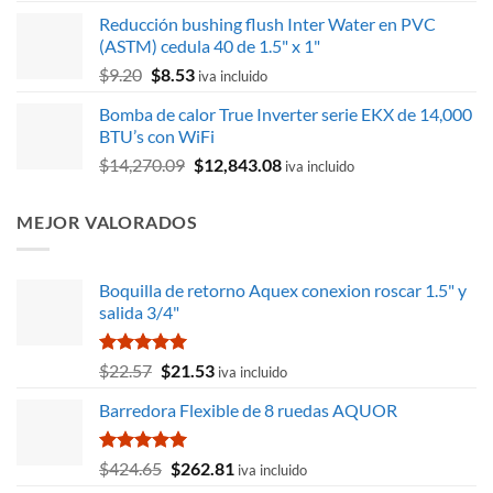
original
actual
Reducción bushing flush Inter Water en PVC
era:
es:
(ASTM) cedula 40 de 1.5" x 1"
$18,298.68.
$12,273.36.
El
El
$
9.20
$
8.53
iva incluido
precio
precio
Bomba de calor True Inverter serie EKX de 14,000
original
actual
BTU’s con WiFi
era:
es:
El
El
$
14,270.09
$
12,843.08
$9.20.
$8.53.
iva incluido
precio
precio
original
actual
MEJOR VALORADOS
era:
es:
$14,270.09.
$12,843.08.
Boquilla de retorno Aquex conexion roscar 1.5" y
salida 3/4"
Valorado
El
El
$
22.57
$
21.53
iva incluido
con
5.00
precio
precio
de 5
Barredora Flexible de 8 ruedas AQUOR
original
actual
era:
es:
$22.57.
$21.53.
Valorado
El
El
$
424.65
$
262.81
iva incluido
con
5.00
precio
precio