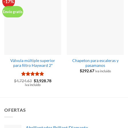
-17%
Envío gratis
Válvula múltiple superior
Chapeton para escaleras y
para filtro Hayward 2″
pasamanos
$
292.67
iva incluido
Valorado
El
El
$
4,724.63
$
3,928.78
precio
precio
con
iva incluido
5
de 5
original
actual
era:
es:
$4,724.63.
$3,928.78.
OFERTAS
Abrillantador Brillant Diamante