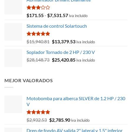
Valorado
Rango
$
171.55
-
$
7,531.57
iva incluido
con
de
3.00
Sistema de control Solartouch
precios:
de 5
desde
$171.55
Valorado
El
El
$
15,940.81
$
13,379.53
iva incluido
con
5.00
hasta
precio
precio
de 5
Soplador Tornado de 2 HP / 230 V
$7,531.57
original
actual
El
El
$
28,148.73
era:
$
25,420.85
es:
iva incluido
precio
precio
$15,940.81.
$13,379.53.
original
actual
era:
es:
MEJOR VALORADOS
$28,148.73.
$25,420.85.
Motobomba para alberca SILVER de 1.2 HP / 230
V
Valorado
El
El
$
2,932.53
$
2,785.90
iva incluido
con
5.00
precio
precio
de 5
Dren de fondo AV salida 2" lateral y 1.5" inferior
original
actual