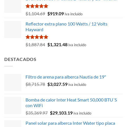
era:
es:
$2,932.53.
$2,785.90.
Valorado
El
El
$
1,104.69
$
919.09
iva incluido
con
5.00
precio
precio
de 5
Reflector extra plano 100 Watts / 12 Volts
original
actual
Hayward
era:
es:
$1,104.69.
$919.09.
Valorado
El
El
$
1,887.84
$
1,321.48
iva incluido
con
5.00
precio
precio
de 5
original
actual
DESTACADOS
era:
es:
$1,887.84.
$1,321.48.
Filtro de arena para alberca Nautia de 19"
El
El
$
8,715.78
$
3,027.59
iva incluido
precio
precio
original
actual
Bomba de calor Inter Heat Smart 50,000 BTU´S
era:
es:
con WiFi
$8,715.78.
$3,027.59.
El
El
$
35,369.97
$
29,103.19
iva incluido
precio
precio
Panel solar para alberca Inter Water tipo placa
original
actual