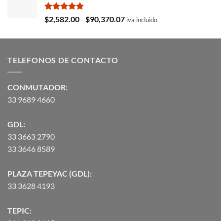
era:
es:
$35,369.97.
$29,103.19.
Valorado
Rango
$
2,582.00
-
$
90,370.07
iva incluido
con
5.00
de
de 5
precios:
desde
TELEFONOS DE CONTACTO
$2,582.00
hasta
$90,370.07
CONMUTADOR:
33 9689 4660
GDL:
33 3663 2790
33 3646 8589
PLAZA TEPEYAC (GDL):
33 3628 4193
TEPIC: